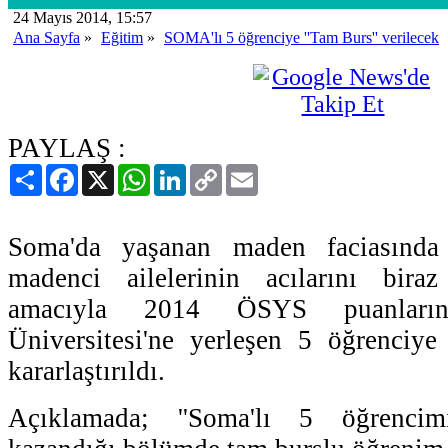
24 Mayıs 2014, 15:57
Ana Sayfa
»
Eğitim
»
SOMA'lı 5 öğrenciye ''Tam Burs'' verilecek
PAYLAŞ :
Paylaş
Facebook
X
WhatsApp
LinkedIn
Copy
Email
Link
Soma'da yaşanan maden faciasında
madenci ailelerinin acılarını bira
amacıyla 2014 ÖSYS puanları
Üniversitesi'ne yerleşen 5 öğrenciye
kararlaştırıldı.
Açıklamada; ''Soma'lı 5 öğrencim