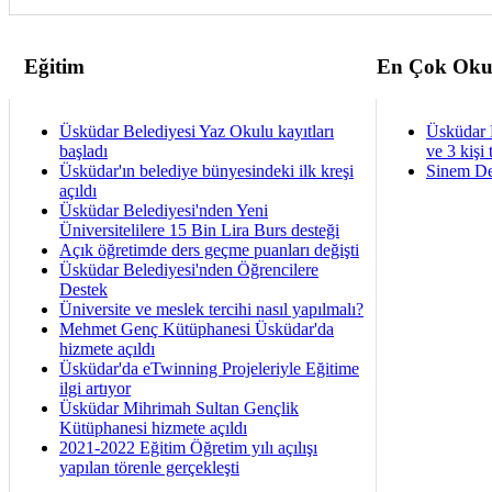
Eğitim
En Çok Oku
Üsküdar Belediyesi Yaz Okulu kayıtları
Üsküdar 
başladı
ve 3 kişi 
Üsküdar'ın belediye bünyesindeki ilk kreşi
Sinem De
açıldı
Üsküdar Belediyesi'nden Yeni
Üniversitelilere 15 Bin Lira Burs desteği
Açık öğretimde ders geçme puanları değişti
Üsküdar Belediyesi'nden Öğrencilere
Destek
Üniversite ve meslek tercihi nasıl yapılmalı?
Mehmet Genç Kütüphanesi Üsküdar'da
hizmete açıldı
Üsküdar'da eTwinning Projeleriyle Eğitime
ilgi artıyor
Üsküdar Mihrimah Sultan Gençlik
Kütüphanesi hizmete açıldı
2021-2022 Eğitim Öğretim yılı açılışı
yapılan törenle gerçekleşti