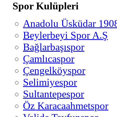
Spor Kulüpleri
Anadolu Üsküdar 190
Beylerbeyi Spor A.Ş
Bağlarbaşıspor
Çamlıcaspor
Çengelköyspor
Selimiyespor
Sultantepespor
Öz Karacaahmetspor