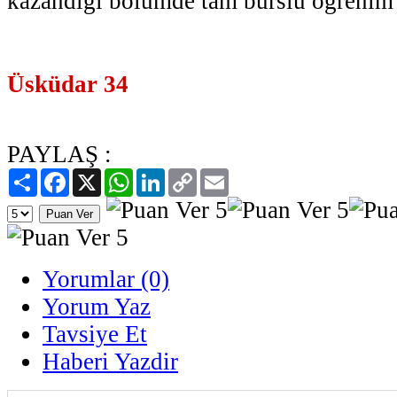
kazandığı bölümde tam burslu öğrenim gö
Üsküdar 34
PAYLAŞ :
Paylaş
Facebook
X
WhatsApp
LinkedIn
Copy
Email
Link
Yorumlar (0)
Yorum Yaz
Tavsiye Et
Haberi Yazdir