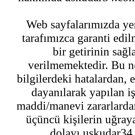
Web sayfalarımızda yer
tarafımızca garanti edil
bir getirinin sağ
verilmemektedir. Bu n
bilgilerdeki hatalardan, 
dayanılarak yapılan i
maddi/manevi zararlardan
üçüncü kişilerin uğraya
dolayı uskudar34