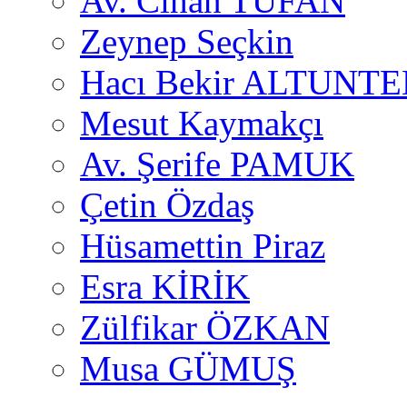
Av. Cihan TUFAN
Zeynep Seçkin
Hacı Bekir ALTUNTE
Mesut Kaymakçı
Av. Şerife PAMUK
Çetin Özdaş
Hüsamettin Piraz
Esra KİRİK
Zülfikar ÖZKAN
Musa GÜMUŞ