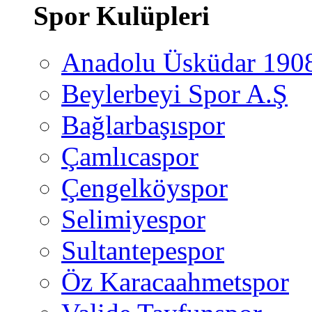
Spor Kulüpleri
Anadolu Üsküdar 190
Beylerbeyi Spor A.Ş
Bağlarbaşıspor
Çamlıcaspor
Çengelköyspor
Selimiyespor
Sultantepespor
Öz Karacaahmetspor