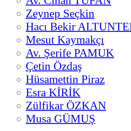
Av. Cihan TUFAN
Zeynep Seçkin
Hacı Bekir ALTUNTE
Mesut Kaymakçı
Av. Şerife PAMUK
Çetin Özdaş
Hüsamettin Piraz
Esra KİRİK
Zülfikar ÖZKAN
Musa GÜMUŞ