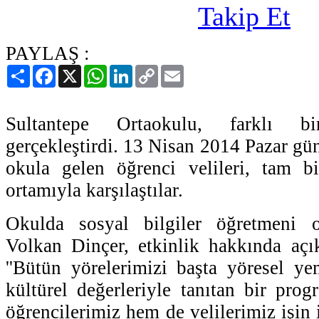
PAYLAŞ :
Paylaş
Facebook
X
WhatsApp
LinkedIn
Copy
Email
Link
Sultantepe Ortaokulu, farklı bi
gerçekleştirdi. 13 Nisan 2014 Pazar günü
okula gelen öğrenci velileri, tam b
ortamıyla karşılaştılar.
Okulda sosyal bilgiler öğretmeni 
Volkan Dinçer, etkinlik hakkında açı
''Bütün yörelerimizi başta yöresel y
kültürel değerleriyle tanıtan bir pr
öğrencilerimiz hem de velilerimiz işin i