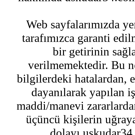
Web sayfalarımızda yer
tarafımızca garanti edil
bir getirinin sağ
verilmemektedir. Bu n
bilgilerdeki hatalardan, 
dayanılarak yapılan i
maddi/manevi zararlardan
üçüncü kişilerin uğraya
dolayı uskudar34