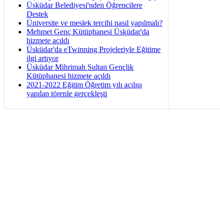
Üsküdar Belediyesi'nden Öğrencilere
Destek
Üniversite ve meslek tercihi nasıl yapılmalı?
Mehmet Genç Kütüphanesi Üsküdar'da
hizmete açıldı
Üsküdar'da eTwinning Projeleriyle Eğitime
ilgi artıyor
Üsküdar Mihrimah Sultan Gençlik
Kütüphanesi hizmete açıldı
2021-2022 Eğitim Öğretim yılı açılışı
yapılan törenle gerçekleşti