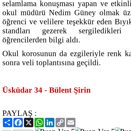
selamlama konuşması yapan ve etkinli
okul müdürü Nedim Güney olmak üze
öğrenci ve velilere teşekkür eden Bıyı
standları gezerek sergiledikleri
öğrencilerden bilgi aldı.
Okul korosunun da ezgileriyle renk kat
sonra veli toplantısına geçildi.
Üsküdar 34 - Bülent Şirin
PAYLAŞ :
Paylaş
Facebook
X
WhatsApp
LinkedIn
Copy
Email
Link