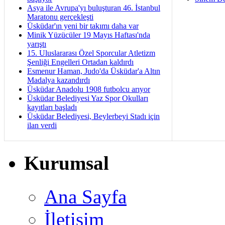
Asya ile Avrupa'yı buluşturan 46. İstanbul
Maratonu gerçekleşti
Üsküdar'ın yeni bir takımı daha var
Minik Yüzücüler 19 Mayıs Haftası'nda
yarıştı
15. Uluslararası Özel Sporcular Atletizm
Şenliği Engelleri Ortadan kaldırdı
Esmenur Haman, Judo'da Üsküdar'a Altın
Madalya kazandırdı
Üsküdar Anadolu 1908 futbolcu arıyor
Üsküdar Belediyesi Yaz Spor Okulları
kayıtları başladı
Üsküdar Belediyesi, Beylerbeyi Stadı için
ilan verdi
Kurumsal
Ana Sayfa
İletişim