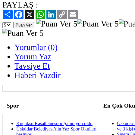
PAYLAŞ :
Paylaş
Facebook
X
WhatsApp
LinkedIn
Copy
Email
Link
Yorumlar (0)
Yorum Yaz
Tavsiye Et
Haberi Yazdir
Spor
En Çok Oku
Küçüksu Rasathanespor Şampiyon oldu
Üsküdar 
Üsküdar Belediyesi’nin Yaz Spor Okulları
ve 3 kişi 
başlıyor
Sinem De