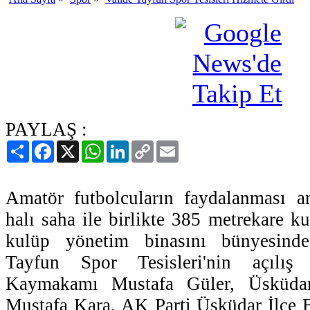
PAYLAŞ :
Paylaş
Facebook
X
WhatsApp
LinkedIn
Copy
Email
Link
Amatör futbolcuların faydalanması am
halı saha ile birlikte 385 metrekare k
kulüp yönetim binasını bünyesinde
Tayfun Spor Tesisleri'nin açılış
Kaymakamı Mustafa Güler, Üsküdar
Mustafa Kara, AK Parti Üsküdar İlçe 