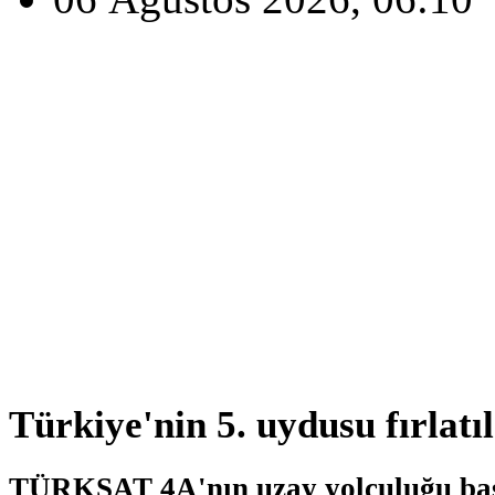
Türkiye'nin 5. uydusu fırlatıl
TÜRKSAT 4A'nın uzay yolculuğu başl