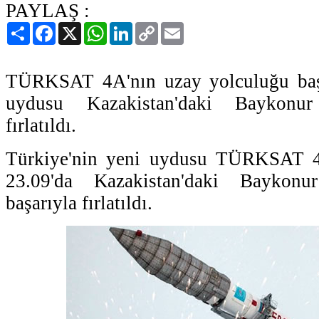
PAYLAŞ :
Paylaş
Facebook
X
WhatsApp
LinkedIn
Copy
Email
Link
TÜRKSAT 4A'nın uzay yolculuğu başl
uydusu Kazakistan'daki Baykonu
fırlatıldı.
Türkiye'nin yeni uydusu TÜRKSAT 4A
23.09'da Kazakistan'daki Baykon
başarıyla fırlatıldı.