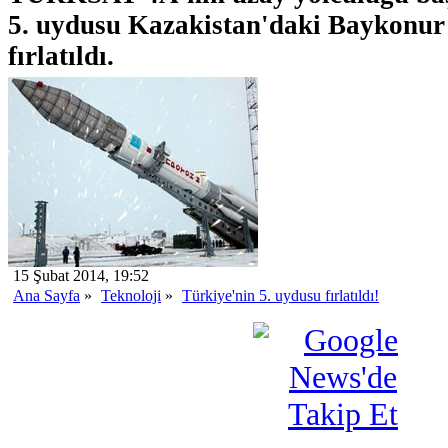
5. uydusu Kazakistan'daki Baykonur
fırlatıldı.
15 Şubat 2014, 19:52
Ana Sayfa
»
Teknoloji
»
Türkiye'nin 5. uydusu fırlatıldı!