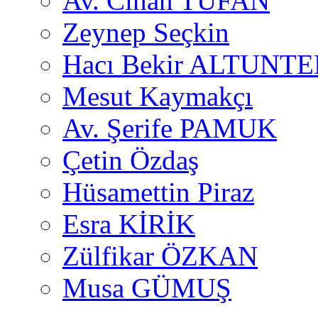
Av. Cihan TUFAN
Zeynep Seçkin
Hacı Bekir ALTUNTE
Mesut Kaymakçı
Av. Şerife PAMUK
Çetin Özdaş
Hüsamettin Piraz
Esra KİRİK
Zülfikar ÖZKAN
Musa GÜMUŞ