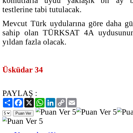
komutlarla uydu yaklaşık bir ay 
testlerine tabi tutulacak.
Mevcut Türk uydularına göre daha güç
sahip olan TÜRKSAT 4A uydusunu
yıldan fazla olacak.
Üsküdar 34
PAYLAŞ :
Paylaş
Facebook
X
WhatsApp
LinkedIn
Copy
Email
Link