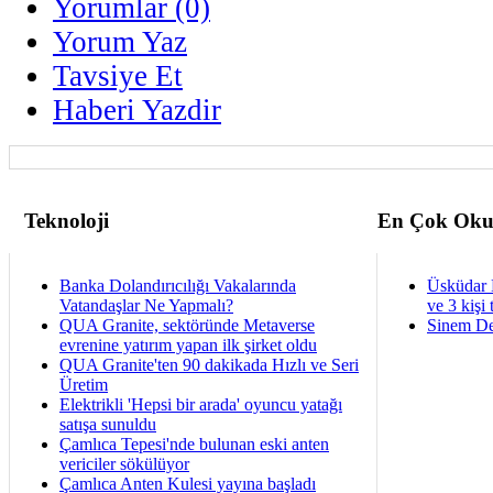
Yorumlar (0)
Yorum Yaz
Tavsiye Et
Haberi Yazdir
Teknoloji
En Çok Oku
Banka Dolandırıcılığı Vakalarında
Üsküdar 
Vatandaşlar Ne Yapmalı?
ve 3 kişi 
QUA Granite, sektöründe Metaverse
Sinem De
evrenine yatırım yapan ilk şirket oldu
QUA Granite'ten 90 dakikada Hızlı ve Seri
Üretim
Elektrikli 'Hepsi bir arada' oyuncu yatağı
satışa sunuldu
Çamlıca Tepesi'nde bulunan eski anten
vericiler sökülüyor
Çamlıca Anten Kulesi yayına başladı