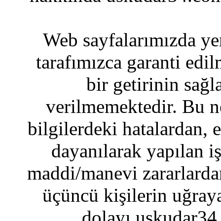
Web sayfalarımızda yer
tarafımızca garanti edil
bir getirinin sağ
verilmemektedir. Bu n
bilgilerdeki hatalardan, 
dayanılarak yapılan i
maddi/manevi zararlardan
üçüncü kişilerin uğraya
dolayı uskudar34