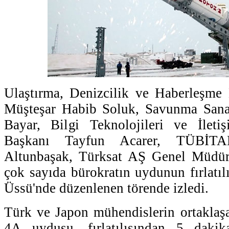
Ulaştırma, Denizcilik ve Haberleşme 
Müşteşar Habib Soluk, Savunma Sana
Bayar, Bilgi Teknolojileri ve İle
Başkanı Tayfun Acarer, TÜBİT
Altunbaşak, Türksat AŞ Genel Müdü
çok sayıda bürokratın uydunun fırlatı
Üssü'nde düzenlenen törende izledi.
Türk ve Japon mühendislerin ortakla
4A uydusu, fırlatılışından 5 daki