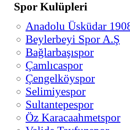
Spor Kulüpleri
Anadolu Üsküdar 190
Beylerbeyi Spor A.Ş
Bağlarbaşıspor
Çamlıcaspor
Çengelköyspor
Selimiyespor
Sultantepespor
Öz Karacaahmetspor