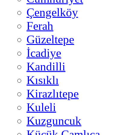
Çengelköy
Ferah
Güzeltepe
İcadiye
Kandilli
Kısıklı
Kirazlıtepe
Kuleli
Kuzguncuk
Küçük Çamlıca