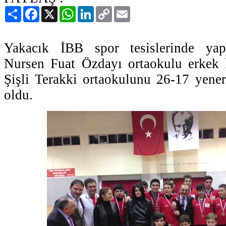
Paylaş
Facebook
X
WhatsApp
LinkedIn
Copy
Email
Link
Yakacık İBB spor tesislerinde yap
Nursen Fuat Özdayı ortaokulu erkek 
Şişli Terakki ortaokulunu 26-17 yenere
oldu.