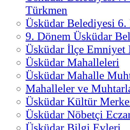
Türkmen
Üsküdar Belediyesi 6
9. Dönem Üsküdar Bel
Üsküdar İlçe Emniyet
Üsküdar Mahalleleri
Üsküdar Mahalle Muht
Mahalleler ve Muhtarl
Üsküdar Kültür Merkez
Üsküdar Nöbetçi Ecza
Üsküdar Bilgi Evleri