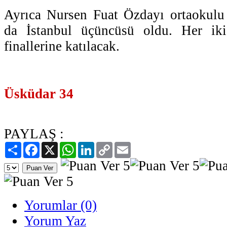
Ayrıca Nursen Fuat Özdayı ortaokulu
da İstanbul üçüncüsü oldu. Her ik
finallerine katılacak.
Üsküdar 34
PAYLAŞ :
Paylaş
Facebook
X
WhatsApp
LinkedIn
Copy
Email
Link
Yorumlar (0)
Yorum Yaz