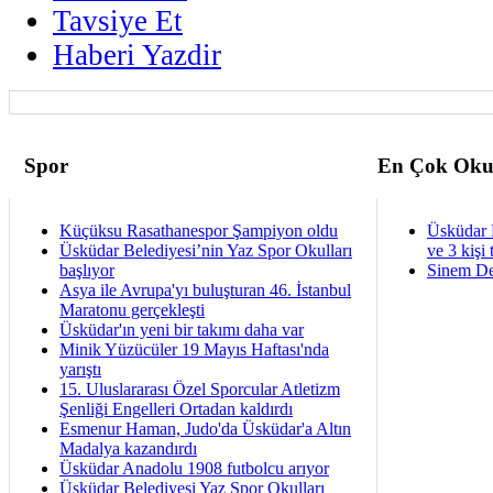
Tavsiye Et
Haberi Yazdir
Spor
En Çok Oku
Küçüksu Rasathanespor Şampiyon oldu
Üsküdar 
Üsküdar Belediyesi’nin Yaz Spor Okulları
ve 3 kişi 
başlıyor
Sinem De
Asya ile Avrupa'yı buluşturan 46. İstanbul
Maratonu gerçekleşti
Üsküdar'ın yeni bir takımı daha var
Minik Yüzücüler 19 Mayıs Haftası'nda
yarıştı
15. Uluslararası Özel Sporcular Atletizm
Şenliği Engelleri Ortadan kaldırdı
Esmenur Haman, Judo'da Üsküdar'a Altın
Madalya kazandırdı
Üsküdar Anadolu 1908 futbolcu arıyor
Üsküdar Belediyesi Yaz Spor Okulları