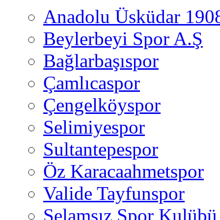
Anadolu Üsküdar 190
Beylerbeyi Spor A.Ş
Bağlarbaşıspor
Çamlıcaspor
Çengelköyspor
Selimiyespor
Sultantepespor
Öz Karacaahmetspor
Valide Tayfunspor
Selamsız Spor Kulübü