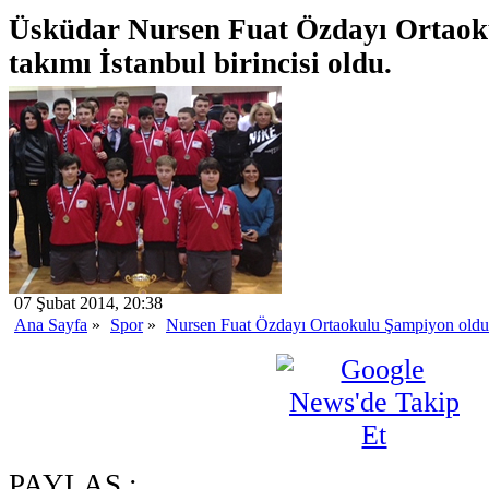
Üsküdar Nursen Fuat Özdayı Ortaoku
takımı İstanbul birincisi oldu.
07 Şubat 2014, 20:38
Ana Sayfa
»
Spor
»
Nursen Fuat Özdayı Ortaokulu Şampiyon oldu
PAYLAŞ :