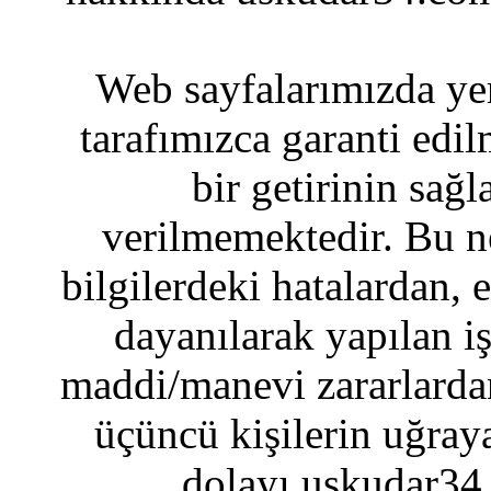
Web sayfalarımızda yer
tarafımızca garanti edil
bir getirinin sağ
verilmemektedir. Bu n
bilgilerdeki hatalardan, 
dayanılarak yapılan i
maddi/manevi zararlardan
üçüncü kişilerin uğraya
dolayı uskudar34