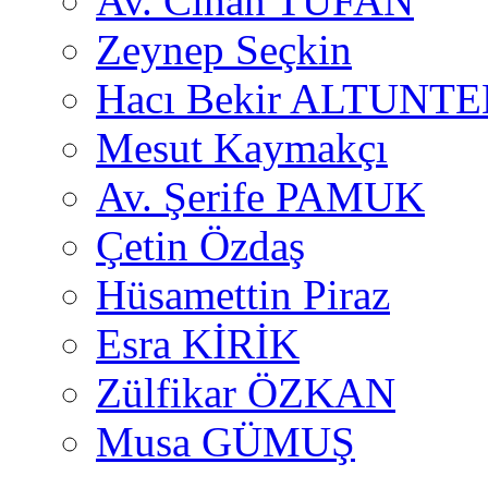
Av. Cihan TUFAN
Zeynep Seçkin
Hacı Bekir ALTUNTE
Mesut Kaymakçı
Av. Şerife PAMUK
Çetin Özdaş
Hüsamettin Piraz
Esra KİRİK
Zülfikar ÖZKAN
Musa GÜMUŞ