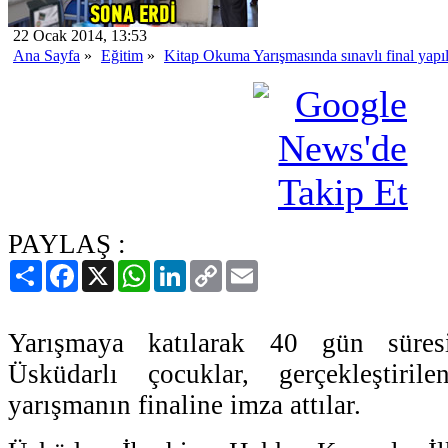
22 Ocak 2014, 13:53
Ana Sayfa
»
Eğitim
»
Kitap Okuma Yarışmasında sınavlı final yapı
PAYLAŞ :
Paylaş
Facebook
X
WhatsApp
LinkedIn
Copy
Email
Link
Yarışmaya katılarak 40 gün süres
Üsküdarlı çocuklar, gerçekleştiril
yarışmanın finaline imza attılar.