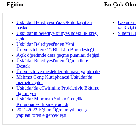
Eğitim
En Çok Oku
Üsküdar Belediyesi Yaz Okulu kayıtları
Üsküdar 
başladı
ve 3 kişi 
Üsküdar'ın belediye bünyesindeki ilk kreşi
Sinem De
açıldı
Üsküdar Belediyesi'nden Yeni
Üniversitelilere 15 Bin Lira Burs desteği
Açık öğretimde ders geçme puanları değişti
Üsküdar Belediyesi'nden Öğrencilere
Destek
Üniversite ve meslek tercihi nasıl yapılmalı?
Mehmet Genç Kütüphanesi Üsküdar'da
hizmete açıldı
Üsküdar'da eTwinning Projeleriyle Eğitime
ilgi artıyor
Üsküdar Mihrimah Sultan Gençlik
Kütüphanesi hizmete açıldı
2021-2022 Eğitim Öğretim yılı açılışı
yapılan törenle gerçekleşti