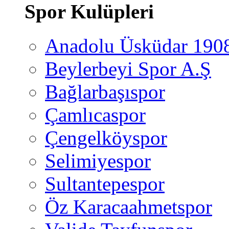
Spor Kulüpleri
Anadolu Üsküdar 190
Beylerbeyi Spor A.Ş
Bağlarbaşıspor
Çamlıcaspor
Çengelköyspor
Selimiyespor
Sultantepespor
Öz Karacaahmetspor