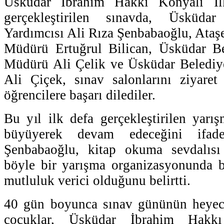
Üsküdar İbrahim Hakkı Konyalı İl
gerçekleştirilen sınavda, Üsküda
Yardımcısı Ali Rıza Şenbabaoğlu, Ataşe
Müdürü Ertuğrul Bilican, Üsküdar B
Müdürü Ali Çelik ve Üsküdar Beledi
Ali Çiçek, sınav salonlarını ziyaret
öğrencilere başarı dilediler.
Bu yıl ilk defa gerçekleştirilen yarı
büyüyerek devam edeceğini ifa
Şenbabaoğlu, kitap okuma sevdalıs
böyle bir yarışma organizasyonunda b
mutluluk verici olduğunu belirtti.
40 gün boyunca sınav gününün heyec
çocuklar, Üsküdar İbrahim Hakk