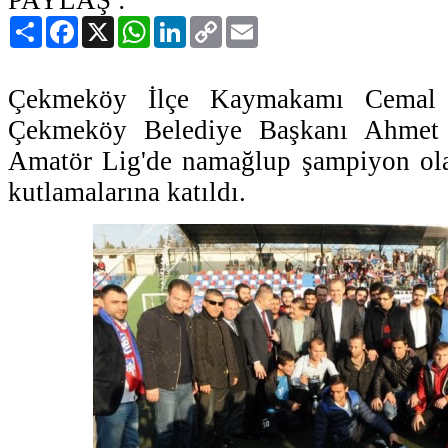
Paylaş
Facebook
X
WhatsApp
LinkedIn
Copy
Email
Link
Çekmeköy İlçe Kaymakamı Cemal 
Çekmeköy Belediye Başkanı Ahmet 
Amatör Lig'de namağlup şampiyon ol
kutlamalarına katıldı.