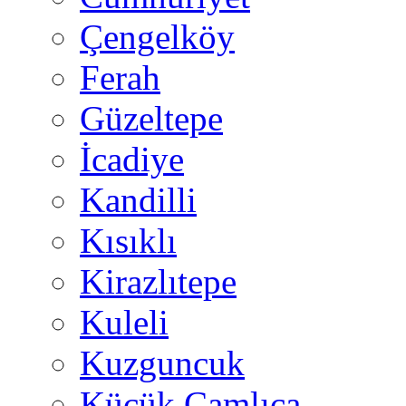
Çengelköy
Ferah
Güzeltepe
İcadiye
Kandilli
Kısıklı
Kirazlıtepe
Kuleli
Kuzguncuk
Küçük Çamlıca