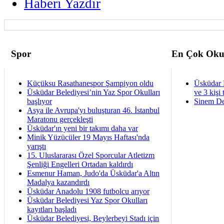
Haberi Yazdir
Spor
En Çok Oku
Küçüksu Rasathanespor Şampiyon oldu
Üsküdar 
Üsküdar Belediyesi’nin Yaz Spor Okulları
ve 3 kişi 
başlıyor
Sinem De
Asya ile Avrupa'yı buluşturan 46. İstanbul
Maratonu gerçekleşti
Üsküdar'ın yeni bir takımı daha var
Minik Yüzücüler 19 Mayıs Haftası'nda
yarıştı
15. Uluslararası Özel Sporcular Atletizm
Şenliği Engelleri Ortadan kaldırdı
Esmenur Haman, Judo'da Üsküdar'a Altın
Madalya kazandırdı
Üsküdar Anadolu 1908 futbolcu arıyor
Üsküdar Belediyesi Yaz Spor Okulları
kayıtları başladı
Üsküdar Belediyesi, Beylerbeyi Stadı için