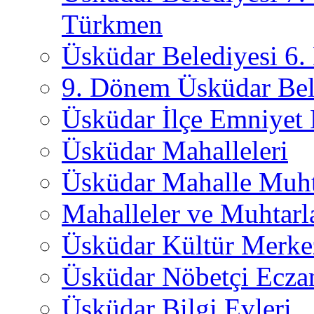
Türkmen
Üsküdar Belediyesi 6
9. Dönem Üsküdar Bel
Üsküdar İlçe Emniyet
Üsküdar Mahalleleri
Üsküdar Mahalle Muht
Mahalleler ve Muhtarl
Üsküdar Kültür Merkez
Üsküdar Nöbetçi Ecza
Üsküdar Bilgi Evleri