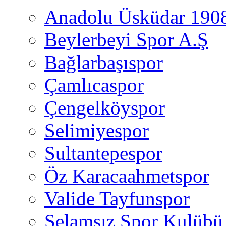
Anadolu Üsküdar 190
Beylerbeyi Spor A.Ş
Bağlarbaşıspor
Çamlıcaspor
Çengelköyspor
Selimiyespor
Sultantepespor
Öz Karacaahmetspor
Valide Tayfunspor
Selamsız Spor Kulübü