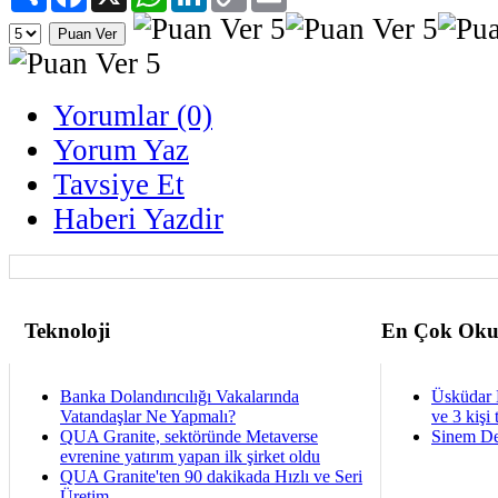
Link
Yorumlar (0)
Yorum Yaz
Tavsiye Et
Haberi Yazdir
Teknoloji
En Çok Oku
Banka Dolandırıcılığı Vakalarında
Üsküdar 
Vatandaşlar Ne Yapmalı?
ve 3 kişi 
QUA Granite, sektöründe Metaverse
Sinem De
evrenine yatırım yapan ilk şirket oldu
QUA Granite'ten 90 dakikada Hızlı ve Seri
Üretim