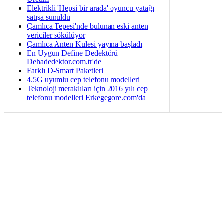
Elektrikli 'Hepsi bir arada' oyuncu yatağı
satışa sunuldu
Çamlıca Tepesi'nde bulunan eski anten
vericiler sökülüyor
Çamlıca Anten Kulesi yayına başladı
En Uygun Define Dedektörü
Dehadedektor.com.tr'de
Farklı D-Smart Paketleri
4.5G uyumlu cep telefonu modelleri
Teknoloji meraklıları için 2016 yılı cep
telefonu modelleri Erkegegore.com'da