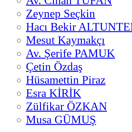
Av. Cihan TUFAN
Zeynep Seçkin
Hacı Bekir ALTUNTE
Mesut Kaymakçı
Av. Şerife PAMUK
Çetin Özdaş
Hüsamettin Piraz
Esra KİRİK
Zülfikar ÖZKAN
Musa GÜMUŞ