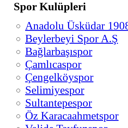
Spor Kulüpleri
Anadolu Üsküdar 190
Beylerbeyi Spor A.Ş
Bağlarbaşıspor
Çamlıcaspor
Çengelköyspor
Selimiyespor
Sultantepespor
Öz Karacaahmetspor