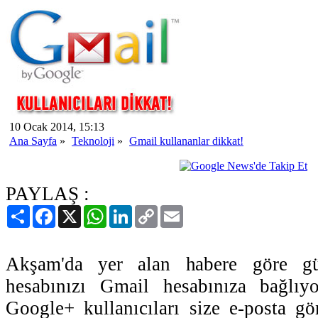
10 Ocak 2014, 15:13
Ana Sayfa
»
Teknoloji
»
Gmail kullananlar dikkat!
PAYLAŞ :
Paylaş
Facebook
X
WhatsApp
LinkedIn
Copy
Email
Link
Akşam'da yer alan habere göre gü
hesabınızı Gmail hesabınıza bağlıy
Google+ kullanıcıları size e-posta g