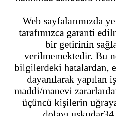
Web sayfalarımızda yer
tarafımızca garanti edil
bir getirinin sağ
verilmemektedir. Bu n
bilgilerdeki hatalardan, 
dayanılarak yapılan i
maddi/manevi zararlardan
üçüncü kişilerin uğraya
dolayı uskudar34