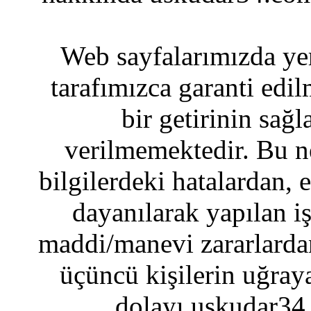
Web sayfalarımızda yer
tarafımızca garanti edil
bir getirinin sağ
verilmemektedir. Bu n
bilgilerdeki hatalardan, 
dayanılarak yapılan i
maddi/manevi zararlardan
üçüncü kişilerin uğraya
dolayı uskudar34