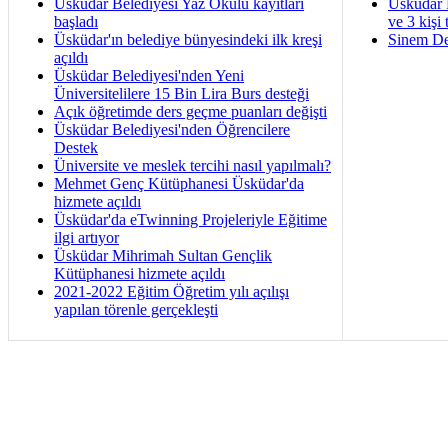
Üsküdar Belediyesi Yaz Okulu kayıtları
Üsküdar 
başladı
ve 3 kişi 
Üsküdar'ın belediye bünyesindeki ilk kreşi
Sinem De
açıldı
Üsküdar Belediyesi'nden Yeni
Üniversitelilere 15 Bin Lira Burs desteği
Açık öğretimde ders geçme puanları değişti
Üsküdar Belediyesi'nden Öğrencilere
Destek
Üniversite ve meslek tercihi nasıl yapılmalı?
Mehmet Genç Kütüphanesi Üsküdar'da
hizmete açıldı
Üsküdar'da eTwinning Projeleriyle Eğitime
ilgi artıyor
Üsküdar Mihrimah Sultan Gençlik
Kütüphanesi hizmete açıldı
2021-2022 Eğitim Öğretim yılı açılışı
yapılan törenle gerçekleşti