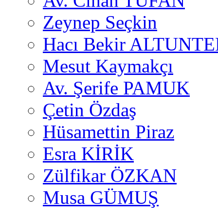
Av. Cihan TUFAN
Zeynep Seçkin
Hacı Bekir ALTUNTE
Mesut Kaymakçı
Av. Şerife PAMUK
Çetin Özdaş
Hüsamettin Piraz
Esra KİRİK
Zülfikar ÖZKAN
Musa GÜMUŞ