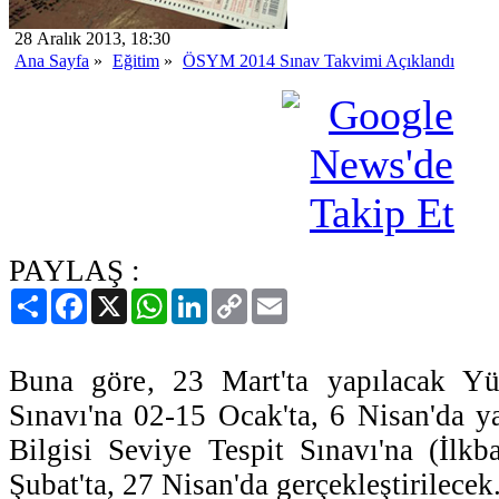
28 Aralık 2013, 18:30
Ana Sayfa
»
Eğitim
»
ÖSYM 2014 Sınav Takvimi Açıklandı
PAYLAŞ :
Paylaş
Facebook
X
WhatsApp
LinkedIn
Copy
Email
Link
Buna göre, 23 Mart'ta yapılacak Yü
Sınavı'na 02-15 Ocak'ta, 6 Nisan'da y
Bilgisi Seviye Tespit Sınavı'na (İlk
Şubat'ta, 27 Nisan'da gerçekleştirilecek