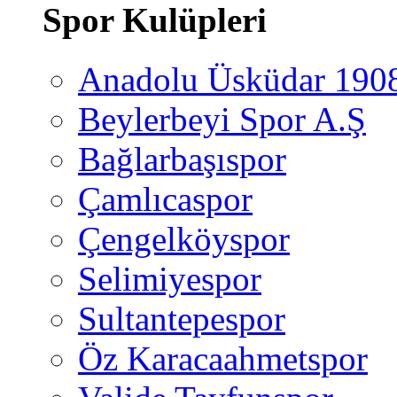
Spor Kulüpleri
Anadolu Üsküdar 190
Beylerbeyi Spor A.Ş
Bağlarbaşıspor
Çamlıcaspor
Çengelköyspor
Selimiyespor
Sultantepespor
Öz Karacaahmetspor