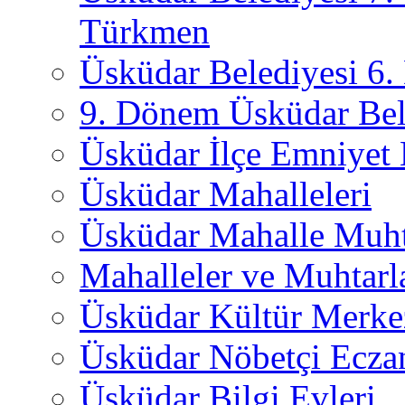
Türkmen
Üsküdar Belediyesi 6
9. Dönem Üsküdar Bel
Üsküdar İlçe Emniyet
Üsküdar Mahalleleri
Üsküdar Mahalle Muht
Mahalleler ve Muhtarl
Üsküdar Kültür Merkez
Üsküdar Nöbetçi Ecza
Üsküdar Bilgi Evleri