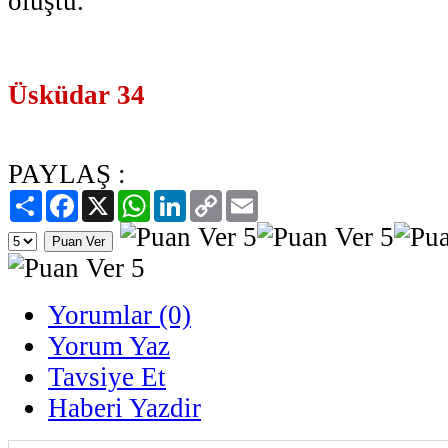
oluştu.
Üsküdar 34
PAYLAŞ :
Paylaş
Facebook
X
WhatsApp
LinkedIn
Copy
Email
Link
Yorumlar (0)
Yorum Yaz
Tavsiye Et
Haberi Yazdir