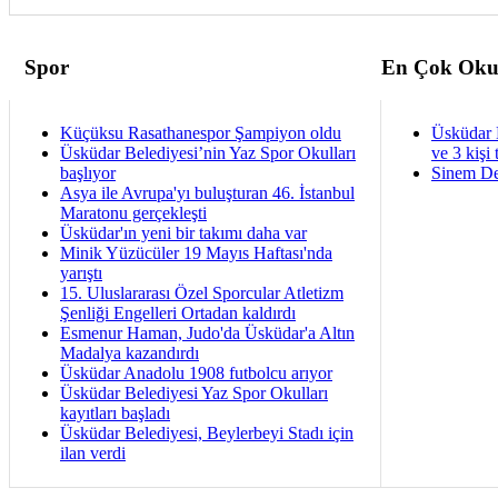
Spor
En Çok Oku
Küçüksu Rasathanespor Şampiyon oldu
Üsküdar 
Üsküdar Belediyesi’nin Yaz Spor Okulları
ve 3 kişi 
başlıyor
Sinem De
Asya ile Avrupa'yı buluşturan 46. İstanbul
Maratonu gerçekleşti
Üsküdar'ın yeni bir takımı daha var
Minik Yüzücüler 19 Mayıs Haftası'nda
yarıştı
15. Uluslararası Özel Sporcular Atletizm
Şenliği Engelleri Ortadan kaldırdı
Esmenur Haman, Judo'da Üsküdar'a Altın
Madalya kazandırdı
Üsküdar Anadolu 1908 futbolcu arıyor
Üsküdar Belediyesi Yaz Spor Okulları
kayıtları başladı
Üsküdar Belediyesi, Beylerbeyi Stadı için
ilan verdi