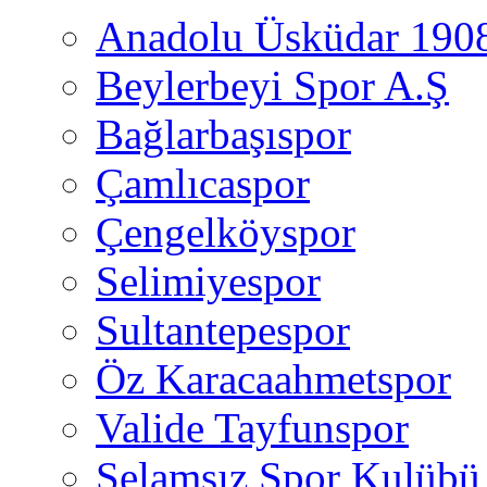
Anadolu Üsküdar 190
Beylerbeyi Spor A.Ş
Bağlarbaşıspor
Çamlıcaspor
Çengelköyspor
Selimiyespor
Sultantepespor
Öz Karacaahmetspor
Valide Tayfunspor
Selamsız Spor Kulübü