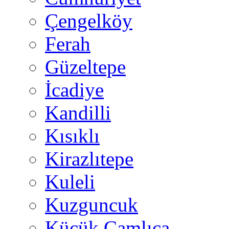
Çengelköy
Ferah
Güzeltepe
İcadiye
Kandilli
Kısıklı
Kirazlıtepe
Kuleli
Kuzguncuk
Küçük Çamlıca