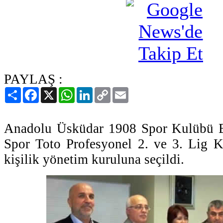
PAYLAŞ :
Paylaş
Facebook
X
WhatsApp
LinkedIn
Copy
Email
Link
Anadolu Üsküdar 1908 Spor Kulübü B
Spor Toto Profesyonel 2. ve 3. Lig Ku
kişilik yönetim kuruluna seçildi.