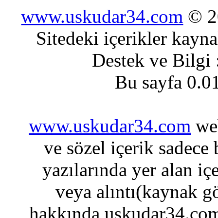
www.uskudar34.com
© 20
Sitedeki içerikler kayn
Destek ve Bilgi
Bu sayfa 0.0
www.uskudar34.com
web
ve sözel içerik sadece
yazılarında yer alan iç
veya alıntı(kaynak gö
hakkında uskudar34.com