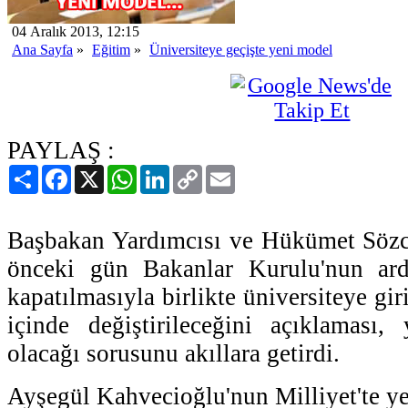
04 Aralık 2013, 12:15
Ana Sayfa
»
Eğitim
»
Üniversiteye geçişte yeni model
PAYLAŞ :
Paylaş
Facebook
X
WhatsApp
LinkedIn
Copy
Email
Link
Başbakan Yardımcısı ve Hükümet Sözcü
önceki gün Bakanlar Kurulu'nun ard
kapatılmasıyla birlikte üniversiteye gir
içinde değiştirileceğini açıklaması,
olacağı sorusunu akıllara getirdi.
Ayşegül Kahvecioğlu'nun Milliyet'te ye