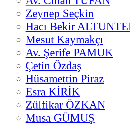
Av. Cihan TUFAN
Zeynep Seçkin
Hacı Bekir ALTUNTE
Mesut Kaymakçı
Av. Şerife PAMUK
Çetin Özdaş
Hüsamettin Piraz
Esra KİRİK
Zülfikar ÖZKAN
Musa GÜMUŞ