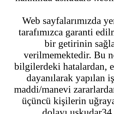
Web sayfalarımızda yer
tarafımızca garanti edil
bir getirinin sağ
verilmemektedir. Bu n
bilgilerdeki hatalardan, 
dayanılarak yapılan i
maddi/manevi zararlardan
üçüncü kişilerin uğraya
dolayı uskudar34