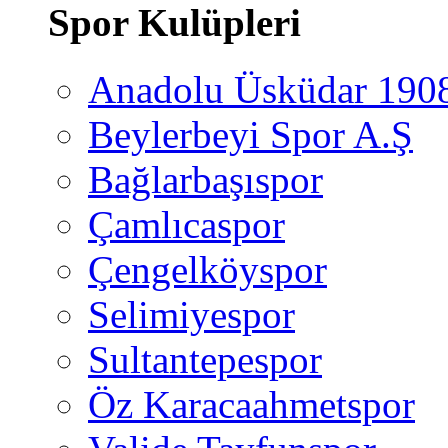
Spor Kulüpleri
Anadolu Üsküdar 190
Beylerbeyi Spor A.Ş
Bağlarbaşıspor
Çamlıcaspor
Çengelköyspor
Selimiyespor
Sultantepespor
Öz Karacaahmetspor