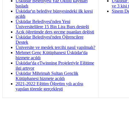
Üsküdar Belediyesi Yaz Okulu kayıtları
Üsküdar 
başladı
ve 3 kişi 
Üsküdar'ın belediye bünyesindeki ilk kreşi
Sinem De
açıldı
Üsküdar Belediyesi'nden Yeni
Üniversitelilere 15 Bin Lira Burs desteği
Açık öğretimde ders geçme puanları değişti
Üsküdar Belediyesi'nden Öğrencilere
Destek
Üniversite ve meslek tercihi nasıl yapılmalı?
Mehmet Genç Kütüphanesi Üsküdar'da
hizmete açıldı
Üsküdar'da eTwinning Projeleriyle Eğitime
ilgi artıyor
Üsküdar Mihrimah Sultan Gençlik
Kütüphanesi hizmete açıldı
2021-2022 Eğitim Öğretim yılı açılışı
yapılan törenle gerçekleşti