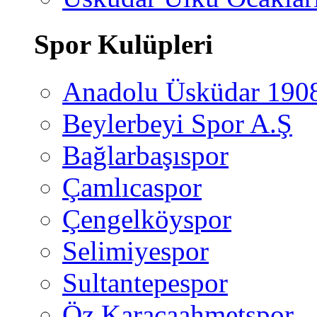
Spor Kulüpleri
Anadolu Üsküdar 190
Beylerbeyi Spor A.Ş
Bağlarbaşıspor
Çamlıcaspor
Çengelköyspor
Selimiyespor
Sultantepespor
Öz Karacaahmetspor