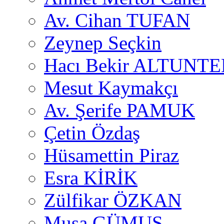
Av. Cihan TUFAN
Zeynep Seçkin
Hacı Bekir ALTUNTE
Mesut Kaymakçı
Av. Şerife PAMUK
Çetin Özdaş
Hüsamettin Piraz
Esra KİRİK
Zülfikar ÖZKAN
Musa GÜMUŞ