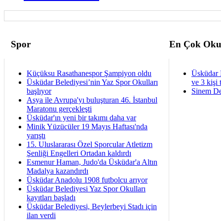
Spor
En Çok Oku
Küçüksu Rasathanespor Şampiyon oldu
Üsküdar 
Üsküdar Belediyesi’nin Yaz Spor Okulları
ve 3 kişi 
başlıyor
Sinem De
Asya ile Avrupa'yı buluşturan 46. İstanbul
Maratonu gerçekleşti
Üsküdar'ın yeni bir takımı daha var
Minik Yüzücüler 19 Mayıs Haftası'nda
yarıştı
15. Uluslararası Özel Sporcular Atletizm
Şenliği Engelleri Ortadan kaldırdı
Esmenur Haman, Judo'da Üsküdar'a Altın
Madalya kazandırdı
Üsküdar Anadolu 1908 futbolcu arıyor
Üsküdar Belediyesi Yaz Spor Okulları
kayıtları başladı
Üsküdar Belediyesi, Beylerbeyi Stadı için
ilan verdi