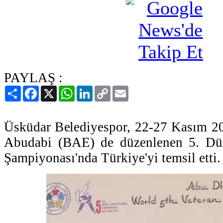
PAYLAŞ :
Paylaş
Facebook
X
WhatsApp
LinkedIn
Copy
Email
Link
Üsküdar Belediyespor, 22-27 Kasım 201
Abudabi (BAE) de düzenlenen 5. Dün
Şampiyonası'nda Türkiye'yi temsil etti.