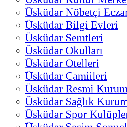
Üsküdar Nöbetçi Ecza
Üsküdar Bilgi Evleri
Üsküdar Semtleri
Üsküdar Okulları
Üsküdar Otelleri
Üsküdar Camiileri
Üsküdar Resmi Kurum
Üsküdar Sağlık Kurum
Üsküdar Spor Kulüple
Üsküdar Seçim Sonuçl