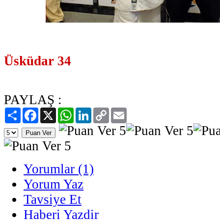
Üsküdar 34
PAYLAŞ :
Paylaş
Facebook
X
WhatsApp
LinkedIn
Copy
Email
Link
Yorumlar (1)
Yorum Yaz
Tavsiye Et
Haberi Yazdir