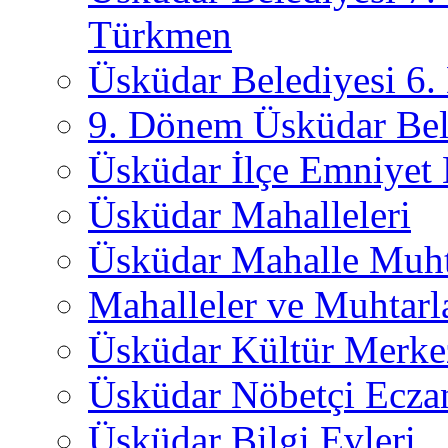
Türkmen
Üsküdar Belediyesi 6
9. Dönem Üsküdar Bel
Üsküdar İlçe Emniyet
Üsküdar Mahalleleri
Üsküdar Mahalle Muht
Mahalleler ve Muhtarl
Üsküdar Kültür Merkez
Üsküdar Nöbetçi Ecza
Üsküdar Bilgi Evleri