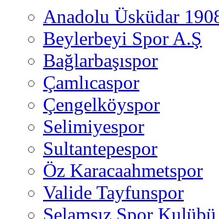
Anadolu Üsküdar 190
Beylerbeyi Spor A.Ş
Bağlarbaşıspor
Çamlıcaspor
Çengelköyspor
Selimiyespor
Sultantepespor
Öz Karacaahmetspor
Valide Tayfunspor
Selamsız Spor Kulübü