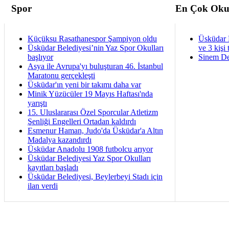
Spor
En Çok Oku
Küçüksu Rasathanespor Şampiyon oldu
Üsküdar 
Üsküdar Belediyesi’nin Yaz Spor Okulları
ve 3 kişi 
başlıyor
Sinem De
Asya ile Avrupa'yı buluşturan 46. İstanbul
Maratonu gerçekleşti
Üsküdar'ın yeni bir takımı daha var
Minik Yüzücüler 19 Mayıs Haftası'nda
yarıştı
15. Uluslararası Özel Sporcular Atletizm
Şenliği Engelleri Ortadan kaldırdı
Esmenur Haman, Judo'da Üsküdar'a Altın
Madalya kazandırdı
Üsküdar Anadolu 1908 futbolcu arıyor
Üsküdar Belediyesi Yaz Spor Okulları
kayıtları başladı
Üsküdar Belediyesi, Beylerbeyi Stadı için
ilan verdi