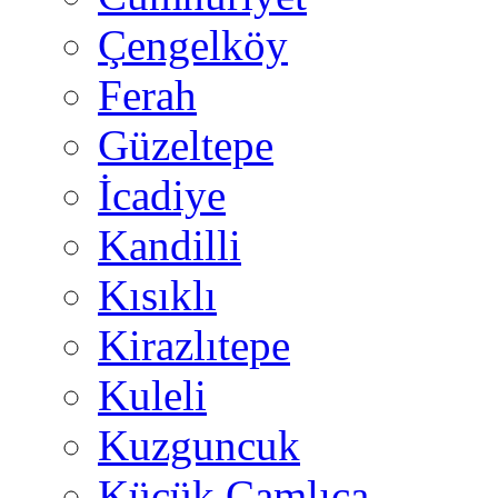
Çengelköy
Ferah
Güzeltepe
İcadiye
Kandilli
Kısıklı
Kirazlıtepe
Kuleli
Kuzguncuk
Küçük Çamlıca