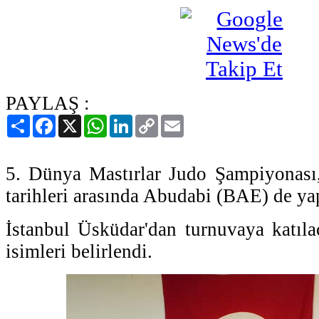
PAYLAŞ :
Paylaş
Facebook
X
WhatsApp
LinkedIn
Copy
Email
Link
5. Dünya Mastırlar Judo Şampiyonas
tarihleri arasında Abudabi (BAE) de ya
İstanbul Üsküdar'dan turnuvaya katıla
isimleri belirlendi.