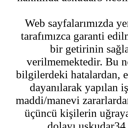
Web sayfalarımızda yer
tarafımızca garanti edil
bir getirinin sağ
verilmemektedir. Bu n
bilgilerdeki hatalardan, 
dayanılarak yapılan i
maddi/manevi zararlardan
üçüncü kişilerin uğraya
dolayı uskudar34