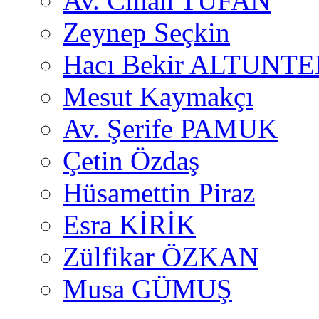
Av. Cihan TUFAN
Zeynep Seçkin
Hacı Bekir ALTUNTE
Mesut Kaymakçı
Av. Şerife PAMUK
Çetin Özdaş
Hüsamettin Piraz
Esra KİRİK
Zülfikar ÖZKAN
Musa GÜMUŞ