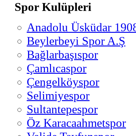
Spor Kulüpleri
Anadolu Üsküdar 190
Beylerbeyi Spor A.Ş
Bağlarbaşıspor
Çamlıcaspor
Çengelköyspor
Selimiyespor
Sultantepespor
Öz Karacaahmetspor