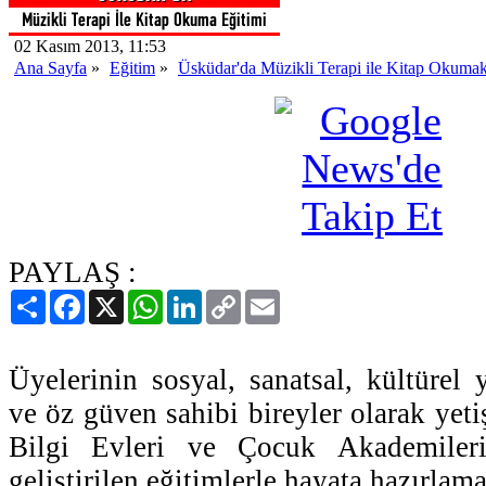
02 Kasım 2013, 11:53
Ana Sayfa
»
Eğitim
»
Üsküdar'da Müzikli Terapi ile Kitap Okumak
PAYLAŞ :
Paylaş
Facebook
X
WhatsApp
LinkedIn
Copy
Email
Link
Üyelerinin sosyal, sanatsal, kültürel 
ve öz güven sahibi bireyler olarak yet
Bilgi Evleri ve Çocuk Akademiler
geliştirilen eğitimlerle hayata hazırla