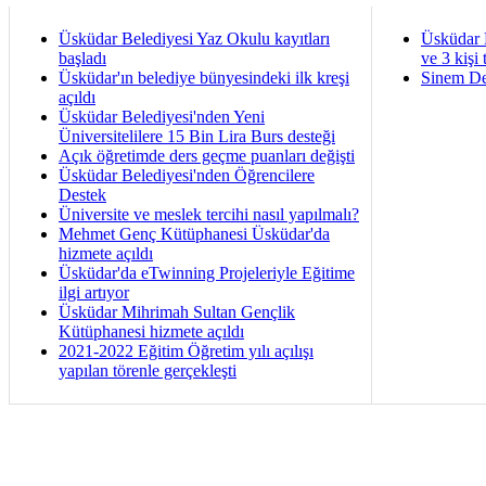
Üsküdar Belediyesi Yaz Okulu kayıtları
Üsküdar 
başladı
ve 3 kişi 
Üsküdar'ın belediye bünyesindeki ilk kreşi
Sinem De
açıldı
Üsküdar Belediyesi'nden Yeni
Üniversitelilere 15 Bin Lira Burs desteği
Açık öğretimde ders geçme puanları değişti
Üsküdar Belediyesi'nden Öğrencilere
Destek
Üniversite ve meslek tercihi nasıl yapılmalı?
Mehmet Genç Kütüphanesi Üsküdar'da
hizmete açıldı
Üsküdar'da eTwinning Projeleriyle Eğitime
ilgi artıyor
Üsküdar Mihrimah Sultan Gençlik
Kütüphanesi hizmete açıldı
2021-2022 Eğitim Öğretim yılı açılışı
yapılan törenle gerçekleşti