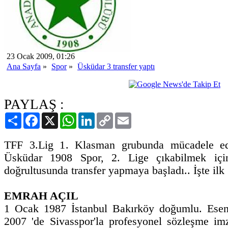
23 Ocak 2009, 01:26
Ana Sayfa
»
Spor
»
Üsküdar 3 transfer yaptı
PAYLAŞ :
Paylaş
Facebook
X
WhatsApp
LinkedIn
Copy
Email
Link
TFF 3.Lig 1. Klasman grubunda mücadele ed
Üsküdar 1908 Spor, 2. Lige çıkabilmek için
doğrultusunda transfer yapmaya başladı.. İşte ilk 3
EMRAH AÇIL
1 Ocak 1987 İstanbul Bakırköy doğumlu. Esenle
2007 'de Sivasspor'la profesyonel sözleşme im