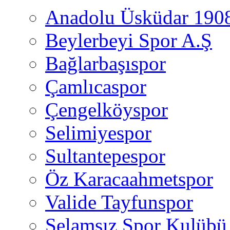
Anadolu Üsküdar 190
Beylerbeyi Spor A.Ş
Bağlarbaşıspor
Çamlıcaspor
Çengelköyspor
Selimiyespor
Sultantepespor
Öz Karacaahmetspor
Valide Tayfunspor
Selamsız Spor Kulübü