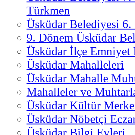
Türkmen
Üsküdar Belediyesi 6
9. Dönem Üsküdar Bel
Üsküdar İlçe Emniyet
Üsküdar Mahalleleri
Üsküdar Mahalle Muht
Mahalleler ve Muhtarl
Üsküdar Kültür Merkez
Üsküdar Nöbetçi Ecza
Üsküdar Bilgi Evleri