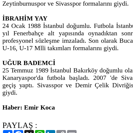
Zeytinburnuspor ve Sivasspor formalarını giydi.
İBRAHİM YAY
24 Ocak 1988 İstanbul doğumlu. Futbola İstanbu
yıl Fenerbahçe alt yapısında oynadıktan so
profesyonel sözleşme imzaladı. Son olarak Buca
U-16, U-17 Mlli takımları formalarını giydi.
UĞUR BADEMCİ
25 Temmuz 1989 İstanbul Bakırköy doğumlu ola
Kanaryaspor'da futbola başladı. 2007 'de Siva
geçiş yaptı. Sivasspor ve Demir Çelik Divriğis
giydi.
Haber: Emir Koca
PAYLAŞ :
Paylaş
Facebook
X
WhatsApp
LinkedIn
Copy
Email