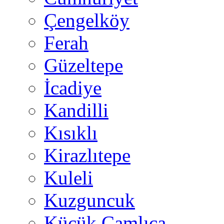
Çengelköy
Ferah
Güzeltepe
İcadiye
Kandilli
Kısıklı
Kirazlıtepe
Kuleli
Kuzguncuk
Küçük Çamlıca