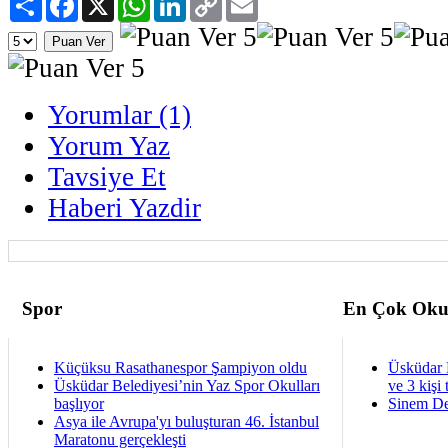
Link
Yorumlar (1)
Yorum Yaz
Tavsiye Et
Haberi Yazdir
Spor
En Çok Oku
Küçüksu Rasathanespor Şampiyon oldu
Üsküdar 
Üsküdar Belediyesi’nin Yaz Spor Okulları
ve 3 kişi 
başlıyor
Sinem De
Asya ile Avrupa'yı buluşturan 46. İstanbul
Maratonu gerçekleşti