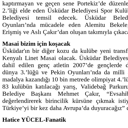
kaptırmayan ve geçen sene Portekiz’de düzenl
2.’liği elde eden Üsküdar Belediyesi Spor Kulü
Belediyesi temsil edecek. Üsküdar Beled
Oyunları’nda mücadele eden Alemitu Bekel
Erişmiş ve Aslı Çakır’dan oluşan takımıyla çıkac
Masai bizim için koşacak
Üsküdar'ın bir diğer kozu da kulübe yeni trans
Kenyalı Linet Masai olacak. Üsküdar Belediyesi
dahil edilen genç atletin 2007’de gençlerde d
dünya 3.’lüğü ve Pekin Oyunları’nda da milli 
madalya kazandığı 10 bin metrede olimpiyat 4.’l
83 kulübün katılacağı yarış, Validebağ Parkur
Belediye Başkanı Mehmet Çakır, “Evsahib
değerlendirerek birincilik kürsüne çıkmak ist
Türkiye’yi bir kez daha Avrupa’da duyuracağız” 
Hatice YÜCEL-Fanatik