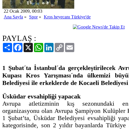
22 Ocak 2009, 00:03
Ana Sayfa
»
Spor
»
Kros heyecanı Türkiye'de
PAYLAŞ :
Paylaş
Facebook
X
WhatsApp
LinkedIn
Copy
Email
Link
1 Şubat´ta İstanbul´da gerçekleştirilecek A
Kupası Kros Yarışması´nda ülkemizi büy
Belediyesi ile erkeklerde de Kocaeli Belediyesi
Üsküdar evsahipliği yapacak
Avrupa atletizminin kış sezonundaki en
organizasyonu olan Avrupa Şampiyon Kulüpler 
1 Şubat’ta, Üsküdar Belediyesi evsahipliği yap
kategorisinde, son 2 yıldır bayanlarda Türkiy