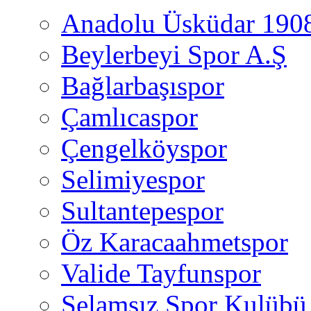
Anadolu Üsküdar 190
Beylerbeyi Spor A.Ş
Bağlarbaşıspor
Çamlıcaspor
Çengelköyspor
Selimiyespor
Sultantepespor
Öz Karacaahmetspor
Valide Tayfunspor
Selamsız Spor Kulübü