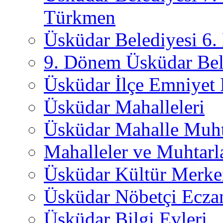
Türkmen
Üsküdar Belediyesi 6
9. Dönem Üsküdar Bel
Üsküdar İlçe Emniyet
Üsküdar Mahalleleri
Üsküdar Mahalle Muht
Mahalleler ve Muhtarl
Üsküdar Kültür Merkez
Üsküdar Nöbetçi Ecza
Üsküdar Bilgi Evleri