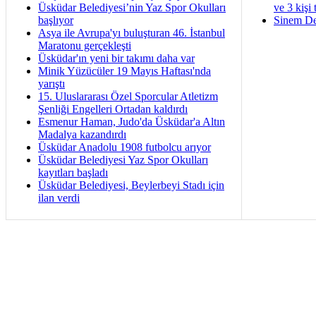
Üsküdar Belediyesi’nin Yaz Spor Okulları
ve 3 kişi 
başlıyor
Sinem De
Asya ile Avrupa'yı buluşturan 46. İstanbul
Maratonu gerçekleşti
Üsküdar'ın yeni bir takımı daha var
Minik Yüzücüler 19 Mayıs Haftası'nda
yarıştı
15. Uluslararası Özel Sporcular Atletizm
Şenliği Engelleri Ortadan kaldırdı
Esmenur Haman, Judo'da Üsküdar'a Altın
Madalya kazandırdı
Üsküdar Anadolu 1908 futbolcu arıyor
Üsküdar Belediyesi Yaz Spor Okulları
kayıtları başladı
Üsküdar Belediyesi, Beylerbeyi Stadı için
ilan verdi