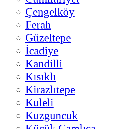
Çengelköy
Ferah
Güzeltepe
İcadiye
Kandilli
Kısıklı
Kirazlıtepe
Kuleli
Kuzguncuk
Küçük Çamlıca