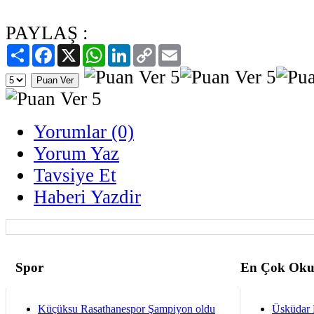
PAYLAŞ :
Paylaş
Facebook
X
WhatsApp
LinkedIn
Copy
Email
Link
Yorumlar (0)
Yorum Yaz
Tavsiye Et
Haberi Yazdir
Spor
En Çok Oku
Küçüksu Rasathanespor Şampiyon oldu
Üsküdar 