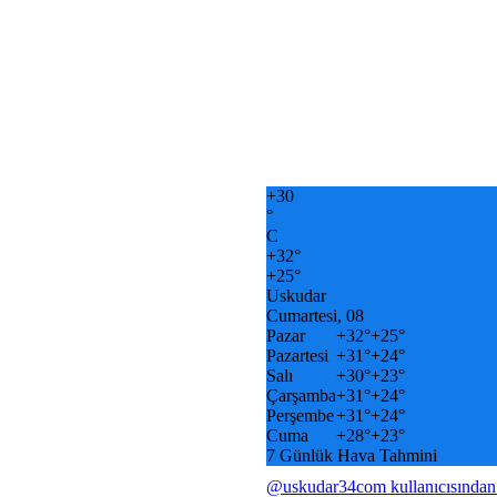
+
30
°
C
+
32°
+
25°
Uskudar
Cumartesi, 08
Pazar
+
32°
+
25°
Pazartesi
+
31°
+
24°
Salı
+
30°
+
23°
Çarşamba
+
31°
+
24°
Perşembe
+
31°
+
24°
Cuma
+
28°
+
23°
7 Günlük Hava Tahmini
@uskudar34com kullanıcısından