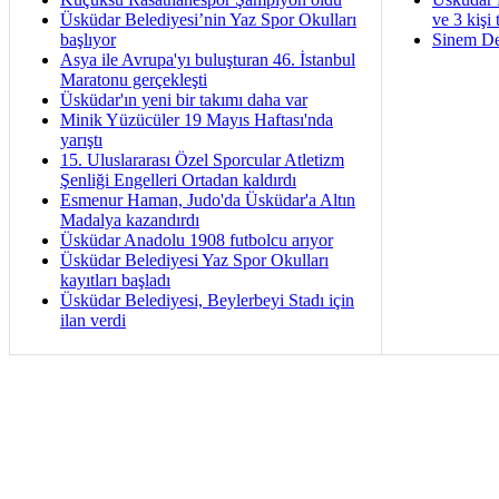
Üsküdar Belediyesi’nin Yaz Spor Okulları
ve 3 kişi 
başlıyor
Sinem De
Asya ile Avrupa'yı buluşturan 46. İstanbul
Maratonu gerçekleşti
Üsküdar'ın yeni bir takımı daha var
Minik Yüzücüler 19 Mayıs Haftası'nda
yarıştı
15. Uluslararası Özel Sporcular Atletizm
Şenliği Engelleri Ortadan kaldırdı
Esmenur Haman, Judo'da Üsküdar'a Altın
Madalya kazandırdı
Üsküdar Anadolu 1908 futbolcu arıyor
Üsküdar Belediyesi Yaz Spor Okulları
kayıtları başladı
Üsküdar Belediyesi, Beylerbeyi Stadı için
ilan verdi