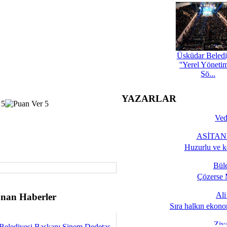
Üsküdar Beledi
''Yerel Yöneti
Şö...
YAZARLAR
Ved
ASİTANE
Huzurlu ve k
Bül
Çözerse 
Al
nan Haberler
Sıra halkın ekono
Ziy
Belediyesi Başkanı Sinem Dedetaş