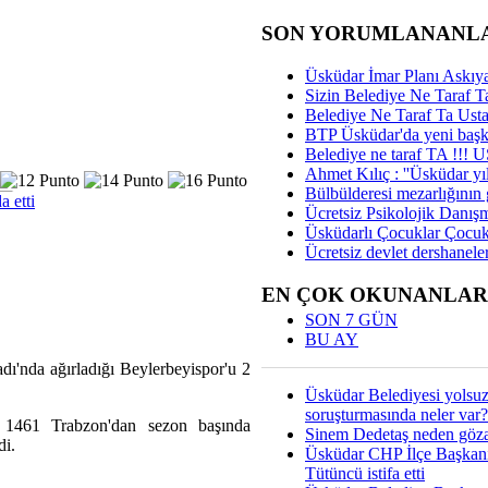
SON YORUMLANANL
Üsküdar İmar Planı Askıya
Sizin Belediye Ne Taraf Ta
Belediye Ne Taraf Ta Ust
BTP Üsküdar'da yeni başka
Belediye ne taraf TA !!!
Ahmet Kılıç : ''Üsküdar yıl
Bülbülderesi mezarlığının gi
 etti
Ücretsiz Psikolojik Danış
Üsküdarlı Çocuklar Çocuk
Ücretsiz devlet dershaneler
EN ÇOK OKUNANLAR
SON 7 GÜN
BU AY
dı'nda ağırladığı Beylerbeyispor'u 2
Üsküdar Belediyesi yolsu
soruşturmasında neler var?
 1461 Trabzon'dan sezon başında
Sinem Dedetaş neden gözal
di.
Üsküdar CHP İlçe Başkan
Tütüncü istifa etti