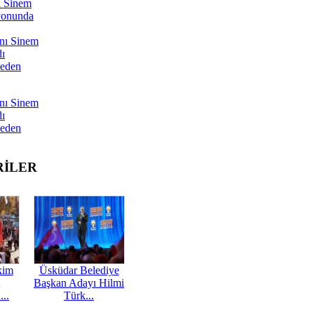
ı Sinem
yonunda
nı Sinem
dı
Neden
nı Sinem
dı
Neden
RİLER
kim
Üsküdar Belediye
Başkan Adayı Hilmi
...
Türk...