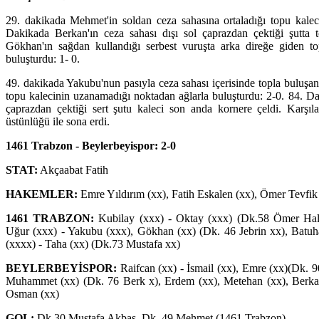
29. dakikada Mehmet'in soldan ceza sahasına ortaladığı topu kaleci
Dakikada Berkan'ın ceza sahası dışı sol çaprazdan çektiği şutta t
Gökhan'ın sağdan kullandığı serbest vuruşta arka direğe giden t
buluşturdu: 1- 0.
49. dakikada Yakubu'nun pasıyla ceza sahası içerisinde topla buluş
topu kalecinin uzanamadığı noktadan ağlarla buluşturdu: 2-0. 84. Dak
çaprazdan çektiği sert şutu kaleci son anda kornere çeldi. Karşı
üstünlüğü ile sona erdi.
1461 Trabzon - Beylerbeyispor: 2-0
STAT:
Akçaabat Fatih
HAKEMLER:
Emre Yıldırım (xx), Fatih Eskalen (xx), Ömer Tevfi
1461 TRABZON:
Kubilay (xxx) - Oktay (xxx) (Dk.58 Ömer Halis
Uğur (xxx) - Yakubu (xxx), Gökhan (xx) (Dk. 46 Jebrin xx), Batu
(xxxx) - Taha (xx) (Dk.73 Mustafa xx)
BEYLERBEYİSPOR:
Raifcan (xx) - İsmail (xx), Emre (xx)(Dk. 9
Muhammet (xx) (Dk. 76 Berk x), Erdem (xx), Metehan (xx), Berka
Osman (xx)
GOL:
Dk 30 Mustafa Akbaş, Dk. 49 Mehmet (1461 Trabzon)