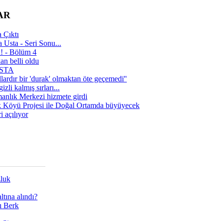
AR
 Çıktı
 Usta - Seri Sonu...
a! - Bölüm 4
n belli oldu
 USTA
lardır bir 'durak' olmaktan öte geçemedi''
zli kalmış sırları...
manlık Merkezi hizmete girdi
 Köyü Projesi ile Doğal Ortamda büyüyecek
i açılıyor
zluk
tına alındı?
ı Berk