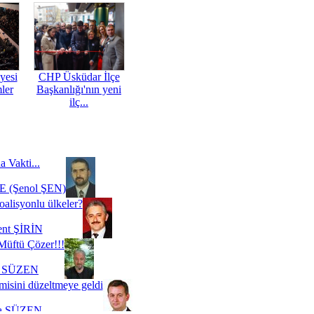
yesi
CHP Üsküdar İlçe
mler
Başkanlığı'nın yeni
ilç...
a Vakti...
 (Şenol ŞEN)
oalisyonlu ülkeler?
ent ŞİRİN
Müftü Çözer!!!
i SÜZEN
misini düzeltmeye geldi
a SÜZEN