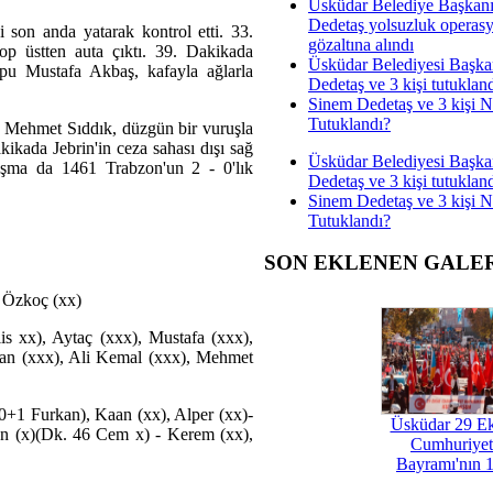
Üsküdar Belediye Başkan
Dedetaş yolsuzluk operas
 son anda yatarak kontrol etti. 33.
gözaltına alındı
op üstten auta çıktı. 39. Dakikada
Üsküdar Belediyesi Başka
opu Mustafa Akbaş, kafayla ağlarla
Dedetaş ve 3 kişi tutuklan
Sinem Dedetaş ve 3 kişi 
Tutuklandı?
an Mehmet Sıddık, düzgün bir vuruşla
ikada Jebrin'in ceza sahası dışı sağ
Üsküdar Belediyesi Başka
laşma da 1461 Trabzon'un 2 - 0'lık
Dedetaş ve 3 kişi tutuklan
Sinem Dedetaş ve 3 kişi 
Tutuklandı?
SON EKLENEN GALE
k Özkoç (xx)
 xx), Aytaç (xxx), Mustafa (xxx),
han (xxx), Ali Kemal (xxx), Mehmet
0+1 Furkan), Kaan (xx), Alper (xx)-
Üsküdar 29 E
n (x)(Dk. 46 Cem x) - Kerem (xx),
Cumhuriyet
Bayramı'nın 1