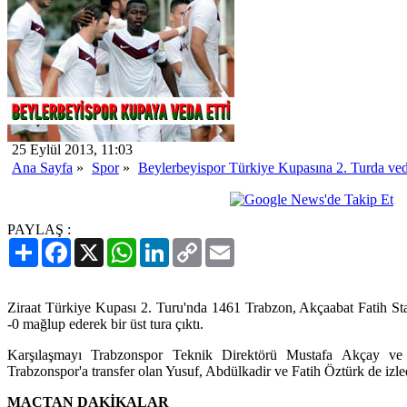
25 Eylül 2013, 11:03
Ana Sayfa
»
Spor
»
Beylerbeyispor Türkiye Kupasına 2. Turda veda
PAYLAŞ :
Paylaş
Facebook
X
WhatsApp
LinkedIn
Copy
Email
Link
Ziraat Türkiye Kupası 2. Turu'nda 1461 Trabzon, Akçaabat Fatih Sta
-0 mağlup ederek bir üst tura çıktı.
Karşılaşmayı Trabzonspor Teknik Direktörü Mustafa Akçay ve
Trabzonspor'a transfer olan Yusuf, Abdülkadir ve Fatih Öztürk de izle
MAÇTAN DAKİKALAR