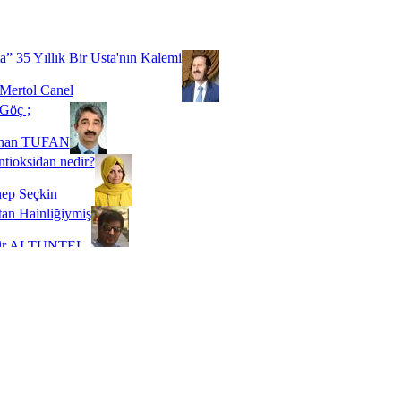
Biz buyuz...
 SOYSEVİNÇ
a” 35 Yıllık Bir Usta'nın Kalemi
Mertol Canel
Göç ;
ihan TUFAN
tioksidan nedir?
ep Seçkin
an Hainliğiymiş
kir ALTUNTEL
adde Bağımlılığı
t Kaymakçı
 Bir Süre De Olsa Burdayız
aş ŞENEL
ti Kalmadı Üstadım!