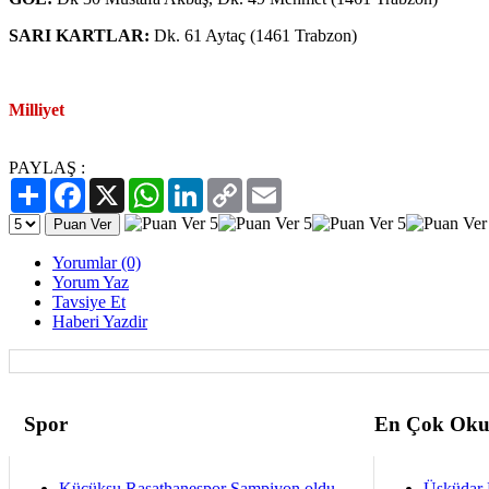
SARI KARTLAR:
Dk. 61 Aytaç (1461 Trabzon)
Milliyet
PAYLAŞ :
Paylaş
Facebook
X
WhatsApp
LinkedIn
Copy
Email
Link
Yorumlar (0)
Yorum Yaz
Tavsiye Et
Haberi Yazdir
Spor
En Çok Oku
Küçüksu Rasathanespor Şampiyon oldu
Üsküdar 