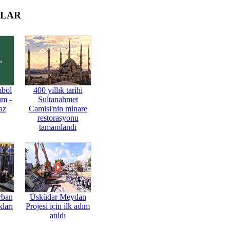
OLAR
mbol
400 yıllık tarihi
üm -
Sultanahmet
az
Camisi'nin minare
restorasyonu
tamamlandı
rban
Üsküdar Meydan
ları
Projesi için ilk adım
atıldı