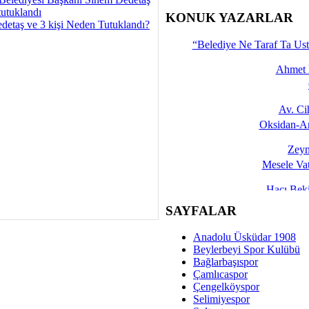
İşte 
tutuklandı
KONUK YAZARLAR
detaş ve 3 kişi Neden Tutuklandı?
Yalçın
“Belediye Ne Taraf Ta Ust
Ahmet 
Av. C
Oksidan-An
Zeyn
Mesele Vat
Hacı Be
Okullarda M
SAYFALAR
Mesu
Anadolu Üsküdar 1908
Dünya Fani, Ama Kısa
Beylerbeyi Spor Kulübü
Bağlarbaşıspor
Sav
Çamlıcaspor
Hukukun Adale
Çengelköyspor
Selimiyespor