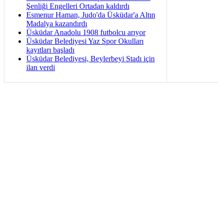
Şenliği Engelleri Ortadan kaldırdı
Esmenur Haman, Judo'da Üsküdar'a Altın
Madalya kazandırdı
Üsküdar Anadolu 1908 futbolcu arıyor
Üsküdar Belediyesi Yaz Spor Okulları
kayıtları başladı
Üsküdar Belediyesi, Beylerbeyi Stadı için
ilan verdi