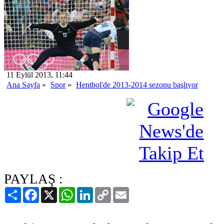
11 Eylül 2013, 11:44
Ana Sayfa
»
Spor
»
Hentbol'de 2013-2014 sezonu başlıyor
PAYLAŞ :
Paylaş
Facebook
X
WhatsApp
LinkedIn
Copy
Email
Link