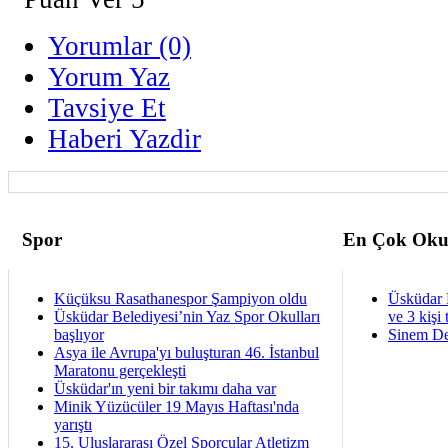
Yorumlar (0)
Yorum Yaz
Tavsiye Et
Haberi Yazdir
Spor
En Çok Oku
Küçüksu Rasathanespor Şampiyon oldu
Üsküdar 
Üsküdar Belediyesi’nin Yaz Spor Okulları
ve 3 kişi 
başlıyor
Sinem De
Asya ile Avrupa'yı buluşturan 46. İstanbul
Maratonu gerçekleşti
Üsküdar'ın yeni bir takımı daha var
Minik Yüzücüler 19 Mayıs Haftası'nda
yarıştı
15. Uluslararası Özel Sporcular Atletizm