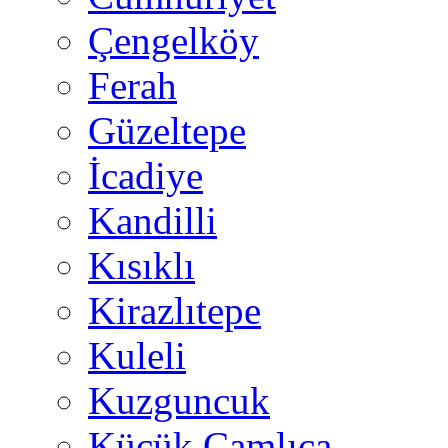
Çengelköy
Ferah
Güzeltepe
İcadiye
Kandilli
Kısıklı
Kirazlıtepe
Kuleli
Kuzguncuk
Küçük Çamlıca