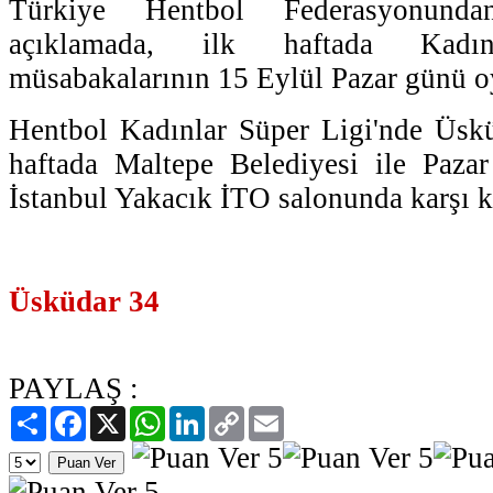
Türkiye Hentbol Federasyonund
açıklamada, ilk haftada Kadı
müsabakalarının 15 Eylül Pazar günü oy
Hentbol Kadınlar Süper Ligi'nde Üskü
haftada Maltepe Belediyesi ile Paza
İstanbul Yakacık İTO salonunda karşı k
Üsküdar 34
PAYLAŞ :
Paylaş
Facebook
X
WhatsApp
LinkedIn
Copy
Email
Link