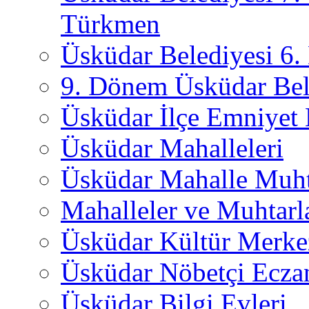
Türkmen
Üsküdar Belediyesi 6
9. Dönem Üsküdar Bel
Üsküdar İlçe Emniyet
Üsküdar Mahalleleri
Üsküdar Mahalle Muht
Mahalleler ve Muhtarl
Üsküdar Kültür Merkez
Üsküdar Nöbetçi Ecza
Üsküdar Bilgi Evleri