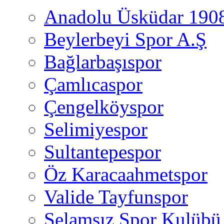
Anadolu Üsküdar 190
Beylerbeyi Spor A.Ş
Bağlarbaşıspor
Çamlıcaspor
Çengelköyspor
Selimiyespor
Sultantepespor
Öz Karacaahmetspor
Valide Tayfunspor
Selamsız Spor Kulübü