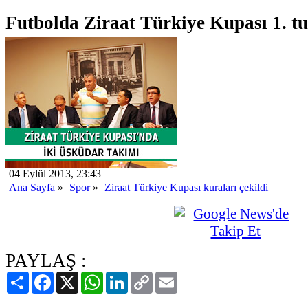
Futbolda Ziraat Türkiye Kupası 1. tur
04 Eylül 2013, 23:43
Ana Sayfa
»
Spor
»
Ziraat Türkiye Kupası kuraları çekildi
PAYLAŞ :
Paylaş
Facebook
X
WhatsApp
LinkedIn
Copy
Email
Link