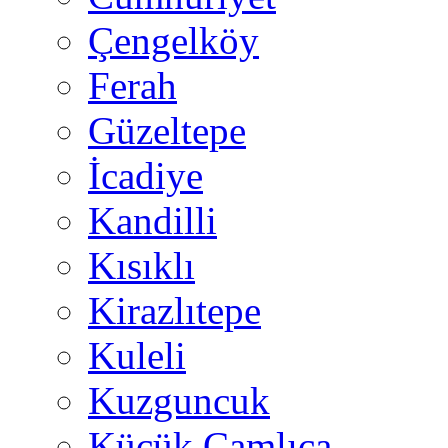
Çengelköy
Ferah
Güzeltepe
İcadiye
Kandilli
Kısıklı
Kirazlıtepe
Kuleli
Kuzguncuk
Küçük Çamlıca