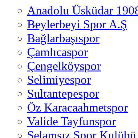
Anadolu Üsküdar 190
Beylerbeyi Spor A.Ş
Bağlarbaşıspor
Çamlıcaspor
Çengelköyspor
Selimiyespor
Sultantepespor
Öz Karacaahmetspor
Valide Tayfunspor
Selamsız Spor Kulübü