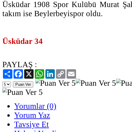
Üsküdar 1908 Spor Kulübü Murat Şah
takım ise Beylerbeyispor oldu.
Üsküdar 34
PAYLAŞ :
Paylaş
Facebook
X
WhatsApp
LinkedIn
Copy
Email
Link
Yorumlar (0)
Yorum Yaz
Tavsiye Et