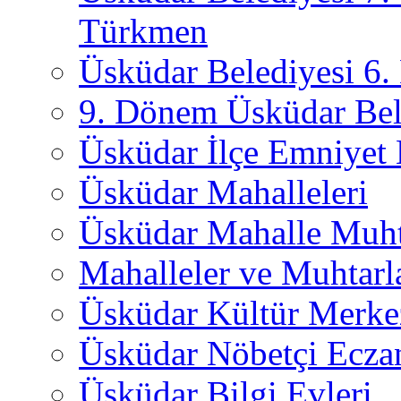
Türkmen
Üsküdar Belediyesi 6
9. Dönem Üsküdar Bel
Üsküdar İlçe Emniyet
Üsküdar Mahalleleri
Üsküdar Mahalle Muht
Mahalleler ve Muhtarl
Üsküdar Kültür Merkez
Üsküdar Nöbetçi Ecza
Üsküdar Bilgi Evleri