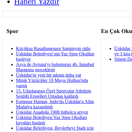
Haberi Yazdir
Spor
En Çok Oku
Küçüksu Rasathanespor Şampiyon oldu
Üsküdar 
Üsküdar Belediyesi’nin Yaz Spor Okulları
ve 3 kişi 
başlıyor
Sinem De
Asya ile Avrupa'yı buluşturan 46. İstanbul
Maratonu gerçekleşti
Üsküdar'ın yeni bir takımı daha var
Minik Yüzücüler 19 Mayıs Haftası'nda
yarıştı
15. Uluslararası Özel Sporcular Atletizm
Şenliği Engelleri Ortadan kaldırdı
Esmenur Haman, Judo'da Üsküdar'a Altın
Madalya kazandırdı
Üsküdar Anadolu 1908 futbolcu arıyor
Üsküdar Belediyesi Yaz Spor Okulları
kayıtları başladı
Üsküdar Belediyesi, Beylerbeyi Stadı için