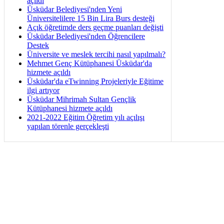
açıldı
Üsküdar Belediyesi'nden Yeni
Üniversitelilere 15 Bin Lira Burs desteği
Açık öğretimde ders geçme puanları değişti
Üsküdar Belediyesi'nden Öğrencilere
Destek
Üniversite ve meslek tercihi nasıl yapılmalı?
Mehmet Genç Kütüphanesi Üsküdar'da
hizmete açıldı
Üsküdar'da eTwinning Projeleriyle Eğitime
ilgi artıyor
Üsküdar Mihrimah Sultan Gençlik
Kütüphanesi hizmete açıldı
2021-2022 Eğitim Öğretim yılı açılışı
yapılan törenle gerçekleşti