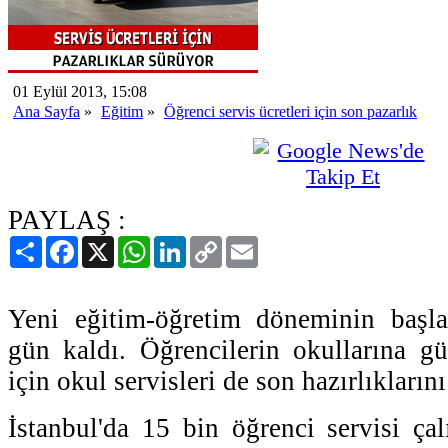
01 Eylül 2013, 15:08
Ana Sayfa
»
Eğitim
»
Öğrenci servis ücretleri için son pazarlık
PAYLAŞ :
Paylaş
Facebook
X
WhatsApp
LinkedIn
Copy
Email
Link
Yeni eğitim-öğretim döneminin başl
gün kaldı. Öğrencilerin okullarına gü
için okul servisleri de son hazırlıkların
İstanbul'da 15 bin öğrenci servisi çal