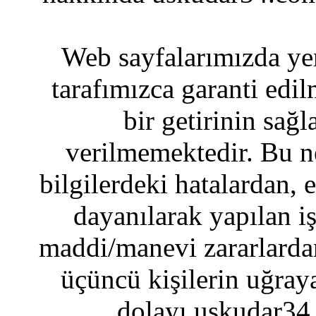
Web sayfalarımızda yer
tarafımızca garanti edil
bir getirinin sağ
verilmemektedir. Bu n
bilgilerdeki hatalardan, 
dayanılarak yapılan i
maddi/manevi zararlardan
üçüncü kişilerin uğraya
dolayı uskudar34