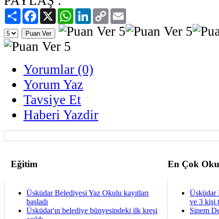
PAYLAŞ :
Paylaş
Facebook
X
WhatsApp
LinkedIn
Copy
Email
Link
Yorumlar (0)
Yorum Yaz
Tavsiye Et
Haberi Yazdir
Eğitim
En Çok Oku
Üsküdar Belediyesi Yaz Okulu kayıtları
Üsküdar 
başladı
ve 3 kişi 
Üsküdar'ın belediye bünyesindeki ilk kreşi
Sinem De