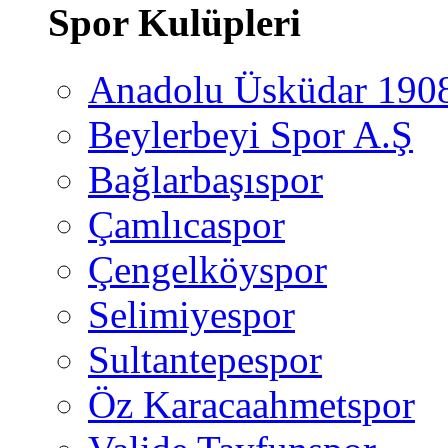
Spor Kulüpleri
Anadolu Üsküdar 190
Beylerbeyi Spor A.Ş
Bağlarbaşıspor
Çamlıcaspor
Çengelköyspor
Selimiyespor
Sultantepespor
Öz Karacaahmetspor