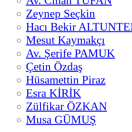
Av. Cihan TUFAN
Zeynep Seçkin
Hacı Bekir ALTUNTE
Mesut Kaymakçı
Av. Şerife PAMUK
Çetin Özdaş
Hüsamettin Piraz
Esra KİRİK
Zülfikar ÖZKAN
Musa GÜMUŞ