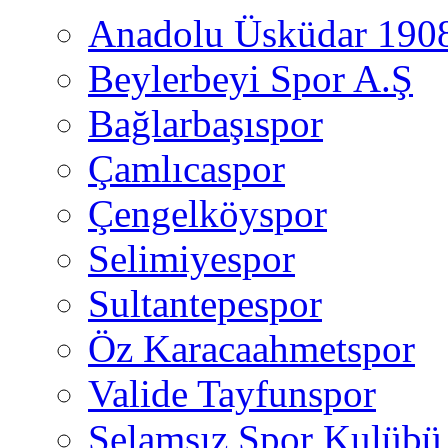
Anadolu Üsküdar 190
Beylerbeyi Spor A.Ş
Bağlarbaşıspor
Çamlıcaspor
Çengelköyspor
Selimiyespor
Sultantepespor
Öz Karacaahmetspor
Valide Tayfunspor
Selamsız Spor Kulübü