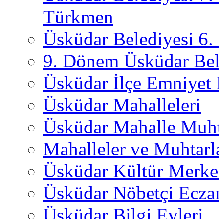
Türkmen
Üsküdar Belediyesi 6
9. Dönem Üsküdar Bel
Üsküdar İlçe Emniyet
Üsküdar Mahalleleri
Üsküdar Mahalle Muht
Mahalleler ve Muhtarl
Üsküdar Kültür Merkez
Üsküdar Nöbetçi Ecza
Üsküdar Bilgi Evleri