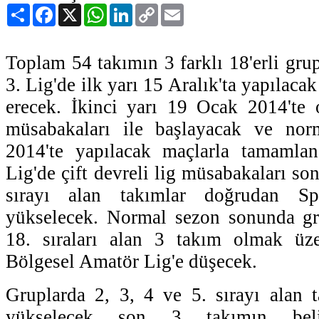
Paylaş
Facebook
X
WhatsApp
LinkedIn
Copy
Email
Link
Toplam 54 takımın 3 farklı 18'erli gru
3. Lig'de ilk yarı 15 Aralık'ta yapılaca
erecek. İkinci yarı 19 Ocak 2014'te 
müsabakaları ile başlayacak ve no
2014'te yapılacak maçlarla tamamla
Lig'de çift devreli lig müsabakaları so
sırayı alan takımlar doğrudan S
yükselecek. Normal sezon sonunda gr
18. sıraları alan 3 takım olmak üz
Bölgesel Amatör Lig'e düşecek.
Gruplarda 2, 3, 4 ve 5. sırayı alan t
yükselecek son 3 takımın belir