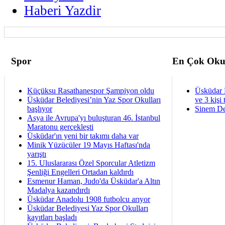
Haberi Yazdir
Spor
En Çok Oku
Küçüksu Rasathanespor Şampiyon oldu
Üsküdar 
Üsküdar Belediyesi’nin Yaz Spor Okulları
ve 3 kişi 
başlıyor
Sinem De
Asya ile Avrupa'yı buluşturan 46. İstanbul
Maratonu gerçekleşti
Üsküdar'ın yeni bir takımı daha var
Minik Yüzücüler 19 Mayıs Haftası'nda
yarıştı
15. Uluslararası Özel Sporcular Atletizm
Şenliği Engelleri Ortadan kaldırdı
Esmenur Haman, Judo'da Üsküdar'a Altın
Madalya kazandırdı
Üsküdar Anadolu 1908 futbolcu arıyor
Üsküdar Belediyesi Yaz Spor Okulları
kayıtları başladı