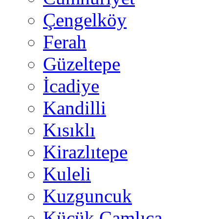
Çengelköy
Ferah
Güzeltepe
İcadiye
Kandilli
Kısıklı
Kirazlıtepe
Kuleli
Kuzguncuk
Küçük Çamlıca