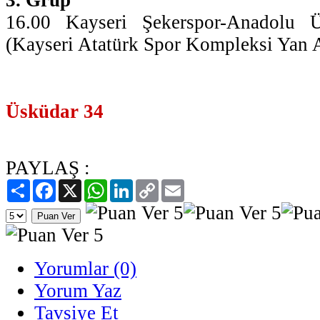
16.00 Kayseri Şekerspor-Anadolu 
(Kayseri Atatürk Spor Kompleksi Yan 
Üsküdar 34
PAYLAŞ :
Paylaş
Facebook
X
WhatsApp
LinkedIn
Copy
Email
Link
Yorumlar (0)
Yorum Yaz
Tavsiye Et