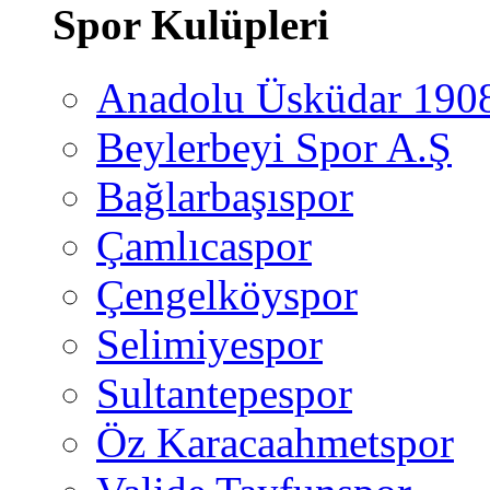
Spor Kulüpleri
Anadolu Üsküdar 190
Beylerbeyi Spor A.Ş
Bağlarbaşıspor
Çamlıcaspor
Çengelköyspor
Selimiyespor
Sultantepespor
Öz Karacaahmetspor