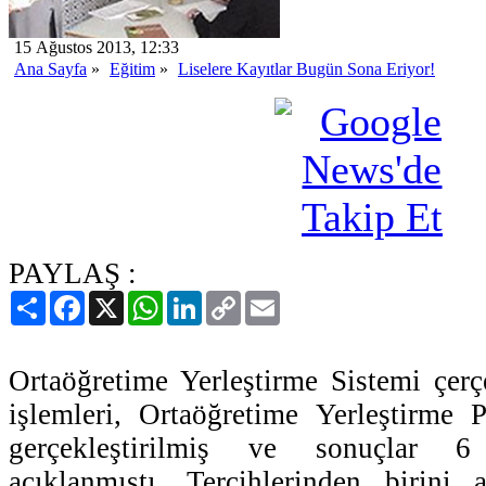
15 Ağustos 2013, 12:33
Ana Sayfa
»
Eğitim
»
Liselere Kayıtlar Bugün Sona Eriyor!
PAYLAŞ :
Paylaş
Facebook
X
WhatsApp
LinkedIn
Copy
Email
Link
Ortaöğretime Yerleştirme Sistemi çerç
işlemleri, Ortaöğretime Yerleştirme
gerçekleştirilmiş ve sonuçlar 
açıklanmıştı. Tercihlerinden birini 