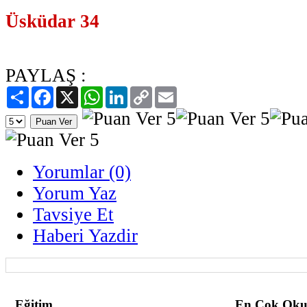
Üsküdar 34
PAYLAŞ :
Paylaş
Facebook
X
WhatsApp
LinkedIn
Copy
Email
Link
Yorumlar (0)
Yorum Yaz
Tavsiye Et
Haberi Yazdir
Eğitim
En Çok Oku