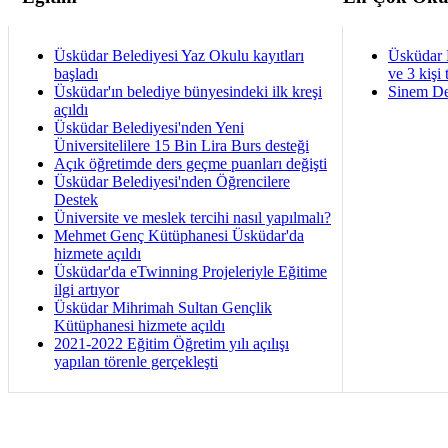
Üsküdar Belediyesi Yaz Okulu kayıtları
Üsküdar 
başladı
ve 3 kişi 
Üsküdar'ın belediye bünyesindeki ilk kreşi
Sinem De
açıldı
Üsküdar Belediyesi'nden Yeni
Üniversitelilere 15 Bin Lira Burs desteği
Açık öğretimde ders geçme puanları değişti
Üsküdar Belediyesi'nden Öğrencilere
Destek
Üniversite ve meslek tercihi nasıl yapılmalı?
Mehmet Genç Kütüphanesi Üsküdar'da
hizmete açıldı
Üsküdar'da eTwinning Projeleriyle Eğitime
ilgi artıyor
Üsküdar Mihrimah Sultan Gençlik
Kütüphanesi hizmete açıldı
2021-2022 Eğitim Öğretim yılı açılışı
yapılan törenle gerçekleşti