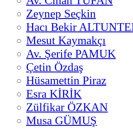
Av. Cihan TUFAN
Zeynep Seçkin
Hacı Bekir ALTUNTE
Mesut Kaymakçı
Av. Şerife PAMUK
Çetin Özdaş
Hüsamettin Piraz
Esra KİRİK
Zülfikar ÖZKAN
Musa GÜMUŞ