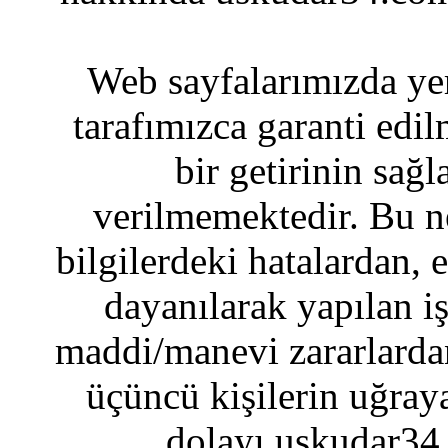
Web sayfalarımızda yer
tarafımızca garanti edil
bir getirinin sağ
verilmemektedir. Bu n
bilgilerdeki hatalardan, 
dayanılarak yapılan i
maddi/manevi zararlardan
üçüncü kişilerin uğraya
dolayı uskudar34