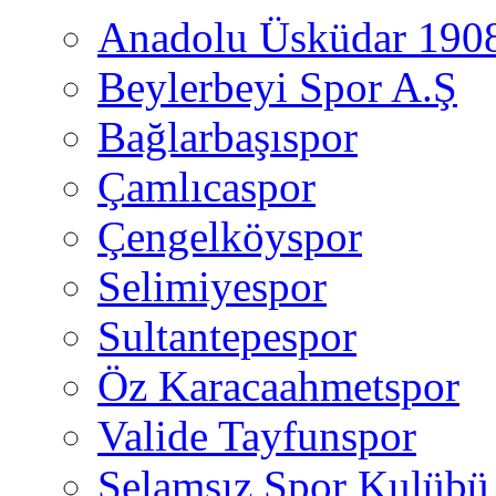
Anadolu Üsküdar 190
Beylerbeyi Spor A.Ş
Bağlarbaşıspor
Çamlıcaspor
Çengelköyspor
Selimiyespor
Sultantepespor
Öz Karacaahmetspor
Valide Tayfunspor
Selamsız Spor Kulübü