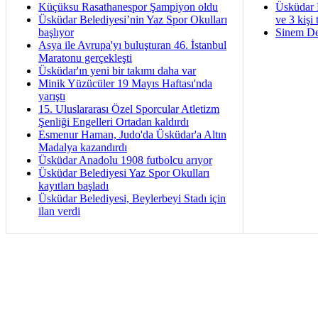
Küçüksu Rasathanespor Şampiyon oldu
Üsküdar 
Üsküdar Belediyesi’nin Yaz Spor Okulları
ve 3 kişi 
başlıyor
Sinem De
Asya ile Avrupa'yı buluşturan 46. İstanbul
Maratonu gerçekleşti
Üsküdar'ın yeni bir takımı daha var
Minik Yüzücüler 19 Mayıs Haftası'nda
yarıştı
15. Uluslararası Özel Sporcular Atletizm
Şenliği Engelleri Ortadan kaldırdı
Esmenur Haman, Judo'da Üsküdar'a Altın
Madalya kazandırdı
Üsküdar Anadolu 1908 futbolcu arıyor
Üsküdar Belediyesi Yaz Spor Okulları
kayıtları başladı
Üsküdar Belediyesi, Beylerbeyi Stadı için
ilan verdi