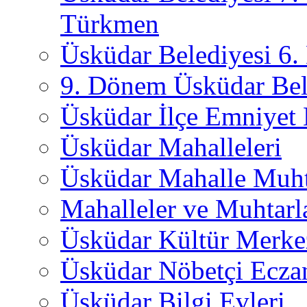
Türkmen
Üsküdar Belediyesi 6
9. Dönem Üsküdar Bel
Üsküdar İlçe Emniyet
Üsküdar Mahalleleri
Üsküdar Mahalle Muht
Mahalleler ve Muhtarl
Üsküdar Kültür Merkez
Üsküdar Nöbetçi Ecza
Üsküdar Bilgi Evleri