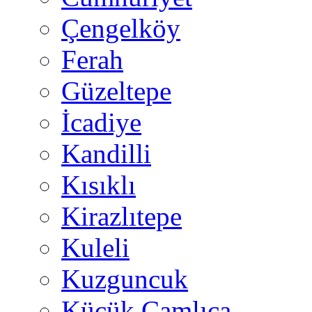
Çengelköy
Ferah
Güzeltepe
İcadiye
Kandilli
Kısıklı
Kirazlıtepe
Kuleli
Kuzguncuk
Küçük Çamlıca