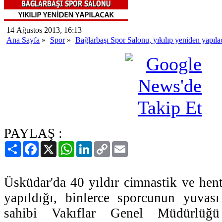
14 Ağustos 2013, 16:13
Ana Sayfa
»
Spor
»
Bağlarbaşı Spor Salonu, yıkılıp yeniden yapıla
PAYLAŞ :
Paylaş
Facebook
X
WhatsApp
LinkedIn
Copy
Email
Link
Üsküdar'da 40 yıldır cimnastik ve hen
yapıldığı, binlerce sporcunun yuvas
sahibi Vakıflar Genel Müdürlüğ