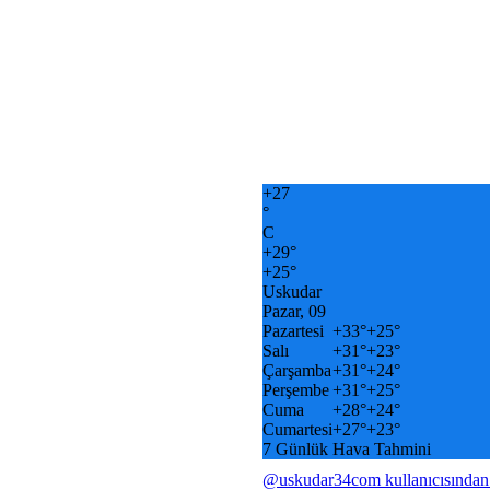
+
27
°
C
+
29°
+
25°
Uskudar
Pazar, 09
Pazartesi
+
33°
+
25°
Salı
+
31°
+
23°
Çarşamba
+
31°
+
24°
Perşembe
+
31°
+
25°
Cuma
+
28°
+
24°
Cumartesi
+
27°
+
23°
7 Günlük Hava Tahmini
@uskudar34com kullanıcısından