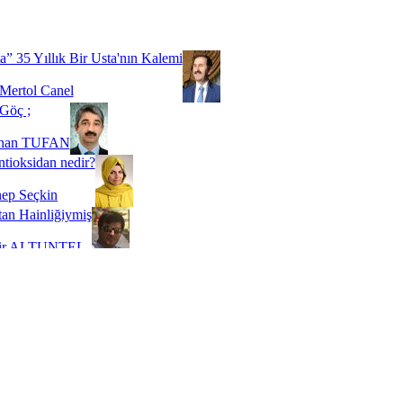
Biz buyuz...
 SOYSEVİNÇ
a” 35 Yıllık Bir Usta'nın Kalemi
Mertol Canel
Göç ;
ihan TUFAN
tioksidan nedir?
ep Seçkin
an Hainliğiymiş
kir ALTUNTEL
adde Bağımlılığı
t Kaymakçı
 Bir Süre De Olsa Burdayız
aş ŞENEL
ti Kalmadı Üstadım!