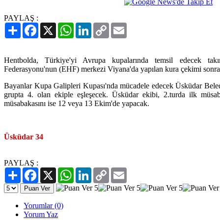
PAYLAŞ :
Paylaş
Facebook
X
WhatsApp
LinkedIn
Copy
Email
Link
Hentbolda, Türkiye'yi Avrupa kupalarında temsil edecek takı
Federasyonu'nun (EHF) merkezi Viyana'da yapılan kura çekimi sonras
Bayanlar Kupa Galipleri Kupası'nda mücadele edecek Üsküdar Beledi
grupta 4. olan ekiple eşleşecek. Üsküdar ekibi, 2.turda ilk müs
müsabakasını ise 12 veya 13 Ekim'de yapacak.
Üsküdar 34
PAYLAŞ :
Paylaş
Facebook
X
WhatsApp
LinkedIn
Copy
Email
Link
Yorumlar (0)
Yorum Yaz