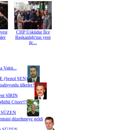
yesi
CHP Üsküdar İlçe
mler
Başkanlığı'nın yeni
ilç...
a Vakti...
 (Şenol ŞEN)
oalisyonlu ülkeler?
ent ŞİRİN
Müftü Çözer!!!
i SÜZEN
misini düzeltmeye geldi
a SÜZEN