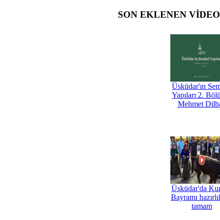
SON EKLENEN VİDE
Üsküdar'ın Se
Yapıları 2. Böl
Mehmet Dilb
Üsküdar'da Ku
Bayramı hazırlık
tamam