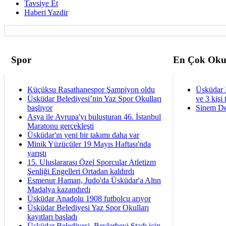
Tavsiye Et
Haberi Yazdir
Spor
En Çok Oku
Küçüksu Rasathanespor Şampiyon oldu
Üsküdar 
Üsküdar Belediyesi’nin Yaz Spor Okulları
ve 3 kişi 
başlıyor
Sinem De
Asya ile Avrupa'yı buluşturan 46. İstanbul
Maratonu gerçekleşti
Üsküdar'ın yeni bir takımı daha var
Minik Yüzücüler 19 Mayıs Haftası'nda
yarıştı
15. Uluslararası Özel Sporcular Atletizm
Şenliği Engelleri Ortadan kaldırdı
Esmenur Haman, Judo'da Üsküdar'a Altın
Madalya kazandırdı
Üsküdar Anadolu 1908 futbolcu arıyor
Üsküdar Belediyesi Yaz Spor Okulları
kayıtları başladı
Üsküdar Belediyesi, Beylerbeyi Stadı için