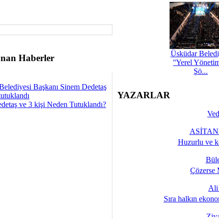
Üsküdar Beledi
nan Haberler
''Yerel Yöneti
Şö...
Belediyesi Başkanı Sinem Dedetaş
YAZARLAR
tutuklandı
detaş ve 3 kişi Neden Tutuklandı?
Ved
ASİTANE
Huzurlu ve k
Bül
Çözerse 
Al
Sıra halkın ekono
Ziy