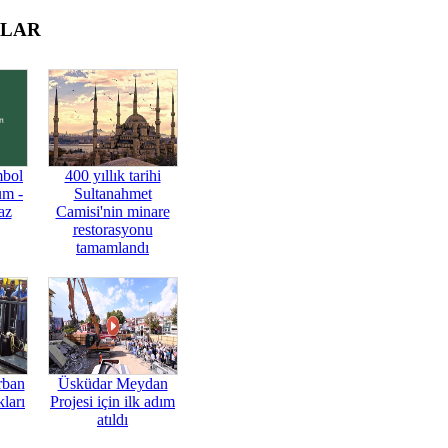
OLAR
mbol
400 yıllık tarihi
üm -
Sultanahmet
az
Camisi'nin minare
restorasyonu
tamamlandı
rban
Üsküdar Meydan
ları
Projesi için ilk adım
atıldı