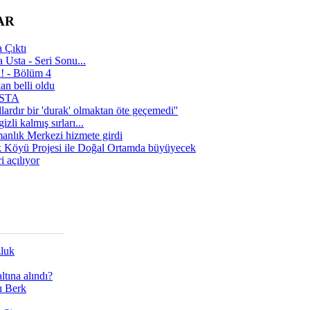
AR
 Çıktı
 Usta - Seri Sonu...
a! - Bölüm 4
n belli oldu
 USTA
lardır bir 'durak' olmaktan öte geçemedi''
zli kalmış sırları...
manlık Merkezi hizmete girdi
 Köyü Projesi ile Doğal Ortamda büyüyecek
i açılıyor
zluk
tına alındı?
ı Berk