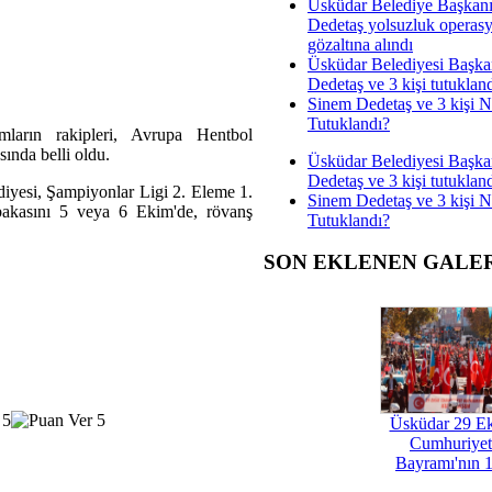
Üsküdar Belediye Başkan
Dedetaş yolsuzluk operas
gözaltına alındı
Üsküdar Belediyesi Başka
Dedetaş ve 3 kişi tutuklan
Sinem Dedetaş ve 3 kişi 
Tutuklandı?
mların rakipleri, Avrupa Hentbol
ında belli oldu.
Üsküdar Belediyesi Başka
Dedetaş ve 3 kişi tutuklan
yesi, Şampiyonlar Ligi 2. Eleme 1.
Sinem Dedetaş ve 3 kişi 
abakasını 5 veya 6 Ekim'de, rövanş
Tutuklandı?
SON EKLENEN GALE
Üsküdar 29 E
Cumhuriyet
Bayramı'nın 1