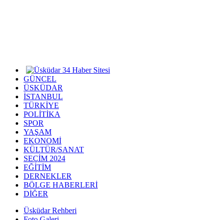
GÜNCEL
ÜSKÜDAR
İSTANBUL
TÜRKİYE
POLİTİKA
SPOR
YAŞAM
EKONOMİ
KÜLTÜR/SANAT
SEÇİM 2024
EĞİTİM
DERNEKLER
BÖLGE HABERLERİ
DİĞER
Üsküdar Rehberi
Foto Galeri