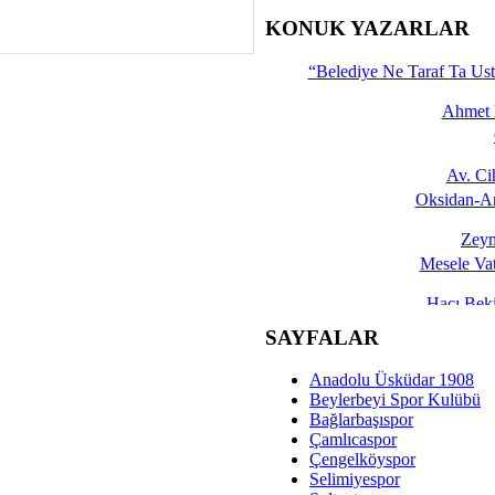
İşte 
KONUK YAZARLAR
Yalçın
“Belediye Ne Taraf Ta Ust
Ahmet 
Av. C
Oksidan-An
Zeyn
Mesele Vat
Hacı Be
Okullarda M
SAYFALAR
Mesu
Anadolu Üsküdar 1908
Dünya Fani, Ama Kısa
Beylerbeyi Spor Kulübü
Bağlarbaşıspor
Sav
Çamlıcaspor
Hukukun Adale
Çengelköyspor
Selimiyespor