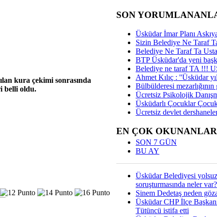
SON YORUMLANANL
Üsküdar İmar Planı Askıya
Sizin Belediye Ne Taraf Ta
Belediye Ne Taraf Ta Ust
BTP Üsküdar'da yeni başka
Belediye ne taraf TA !!!
Ahmet Kılıç : ''Üsküdar yıl
lan kura çekimi sonrasında
Bülbülderesi mezarlığının gi
 belli oldu.
Ücretsiz Psikolojik Danış
Üsküdarlı Çocuklar Çocuk
Ücretsiz devlet dershaneler
EN ÇOK OKUNANLAR
SON 7 GÜN
BU AY
Üsküdar Belediyesi yolsu
soruşturmasında neler var?
Sinem Dedetaş neden gözal
Üsküdar CHP İlçe Başkan
Tütüncü istifa etti