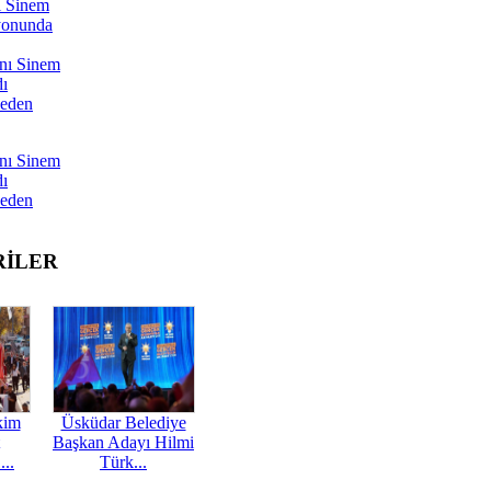
ı Sinem
yonunda
nı Sinem
dı
Neden
nı Sinem
dı
Neden
RİLER
kim
Üsküdar Belediye
Başkan Adayı Hilmi
...
Türk...