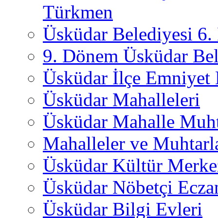
Türkmen
Üsküdar Belediyesi 6
9. Dönem Üsküdar Bel
Üsküdar İlçe Emniyet
Üsküdar Mahalleleri
Üsküdar Mahalle Muht
Mahalleler ve Muhtarl
Üsküdar Kültür Merkez
Üsküdar Nöbetçi Ecza
Üsküdar Bilgi Evleri