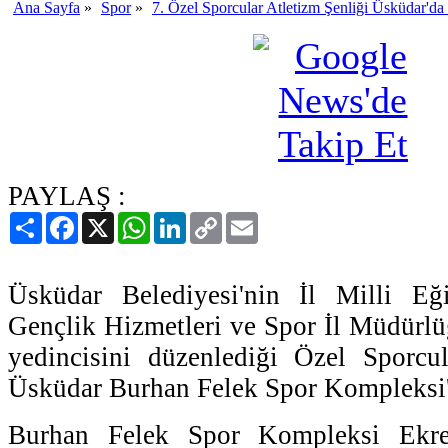
Ana Sayfa
»
Spor
»
7. Özel Sporcular Atletizm Şenliği Üsküdar'da 
PAYLAŞ :
Paylaş
Facebook
X
WhatsApp
LinkedIn
Copy
Email
Link
Üsküdar Belediyesi'nin İl Milli E
Gençlik Hizmetleri ve Spor İl Müdürlüğ
yedincisini düzenlediği Özel Sporcul
Üsküdar Burhan Felek Spor Kompleksi'
Burhan Felek Spor Kompleksi Ekr