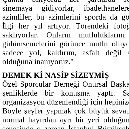
sinemaya gidiyorlar, ibadethanele
azimliler, bu azimlerini sporda da gös
İlgi her yıl artıyor. Törendeki fotoğ
saklıyorlar. Onların mutluluklarını
gülümsemelerini görünce mutlu oluyor
sadece yol, kaldırım, asfalt değil s
olduğuna inanıyoruz.''
DEMEK Kİ NASİP SİZEYMİŞ
Özel Sporcular Derneği Onursal Başka
şenliklerde bir konuşma yaptı. Sa
organizasyon düzenlendiği için hepiniz
Böyle şeyler yapmak çok büyük sevap
normal hayırdan ayrı bir yeri olduğu
senesinde o zaman İstanbul Büyükşeh