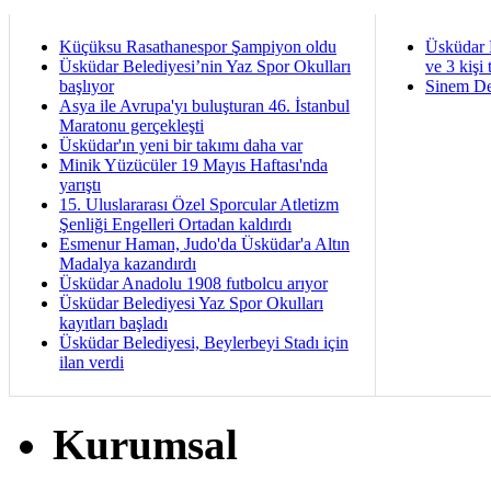
Küçüksu Rasathanespor Şampiyon oldu
Üsküdar 
Üsküdar Belediyesi’nin Yaz Spor Okulları
ve 3 kişi 
başlıyor
Sinem De
Asya ile Avrupa'yı buluşturan 46. İstanbul
Maratonu gerçekleşti
Üsküdar'ın yeni bir takımı daha var
Minik Yüzücüler 19 Mayıs Haftası'nda
yarıştı
15. Uluslararası Özel Sporcular Atletizm
Şenliği Engelleri Ortadan kaldırdı
Esmenur Haman, Judo'da Üsküdar'a Altın
Madalya kazandırdı
Üsküdar Anadolu 1908 futbolcu arıyor
Üsküdar Belediyesi Yaz Spor Okulları
kayıtları başladı
Üsküdar Belediyesi, Beylerbeyi Stadı için
ilan verdi
Kurumsal