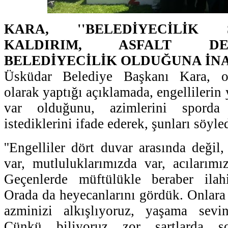
KARA, ''BELEDİYECİLİK
KALDIRIM, ASFALT DE
BELEDİYECİLİK OLDUĞUNA İNA
Üsküdar Belediye Başkanı Kara, org
olarak yaptığı açıklamada, engellilerin
var olduğunu, azimlerini sporda 
istediklerini ifade ederek, şunları söyle
''Engelliler dört duvar arasında değil
var, mutluluklarımızda var, acılarımı
Geçenlerde müftülükle beraber ilah
Orada da heyecanlarını gördük. Onlara 
azminizi alkışlıyoruz, yaşama sevinc
Çünkü biliyoruz zor şartlarda sok