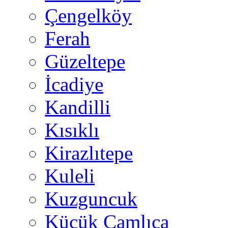
Çengelköy
Ferah
Güzeltepe
İcadiye
Kandilli
Kısıklı
Kirazlıtepe
Kuleli
Kuzguncuk
Küçük Çamlıca