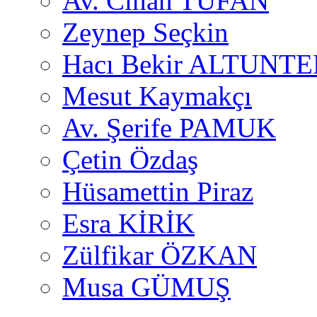
Av. Cihan TUFAN
Zeynep Seçkin
Hacı Bekir ALTUNTE
Mesut Kaymakçı
Av. Şerife PAMUK
Çetin Özdaş
Hüsamettin Piraz
Esra KİRİK
Zülfikar ÖZKAN
Musa GÜMUŞ