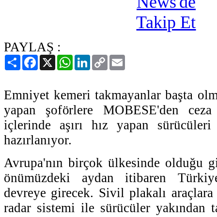
PAYLAŞ :
Paylaş
Facebook
X
WhatsApp
LinkedIn
Copy
Email
Link
Emniyet kemeri takmayanlar başta olma
yapan şoförlere MOBESE'den ceza 
içlerinde aşırı hız yapan sürücüler
hazırlanıyor.
Avrupa'nın birçok ülkesinde olduğu gib
önümüzdeki aydan itibaren Türkiye
devreye girecek. Sivil plakalı araçlar
radar sistemi ile sürücüler yakından t