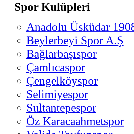
Spor Kulüpleri
Anadolu Üsküdar 190
Beylerbeyi Spor A.Ş
Bağlarbaşıspor
Çamlıcaspor
Çengelköyspor
Selimiyespor
Sultantepespor
Öz Karacaahmetspor