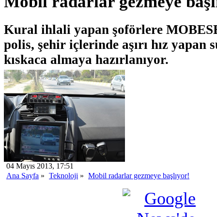
Mobil radarlar gezmeye başl
Kural ihlali yapan şoförlere MOBES
polis, şehir içlerinde aşırı hız yapan 
kıskaca almaya hazırlanıyor.
04 Mayıs 2013, 17:51
Ana Sayfa
»
Teknoloji
»
Mobil radarlar gezmeye başlıyor!