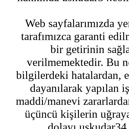
Web sayfalarımızda yer
tarafımızca garanti edil
bir getirinin sağ
verilmemektedir. Bu n
bilgilerdeki hatalardan, 
dayanılarak yapılan i
maddi/manevi zararlardan
üçüncü kişilerin uğraya
dolayı uskudar34