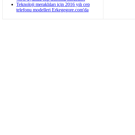
Teknoloji meraklıları için 2016 yılı cep
telefonu modelleri Erkegegore.com'da