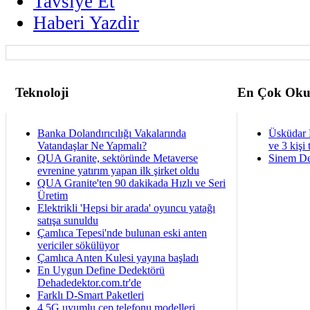
Tavsiye Et
Haberi Yazdir
Teknoloji
En Çok Oku
Banka Dolandırıcılığı Vakalarında
Üsküdar 
Vatandaşlar Ne Yapmalı?
ve 3 kişi 
QUA Granite, sektöründe Metaverse
Sinem De
evrenine yatırım yapan ilk şirket oldu
QUA Granite'ten 90 dakikada Hızlı ve Seri
Üretim
Elektrikli 'Hepsi bir arada' oyuncu yatağı
satışa sunuldu
Çamlıca Tepesi'nde bulunan eski anten
vericiler sökülüyor
Çamlıca Anten Kulesi yayına başladı
En Uygun Define Dedektörü
Dehadedektor.com.tr'de
Farklı D-Smart Paketleri
4.5G uyumlu cep telefonu modelleri