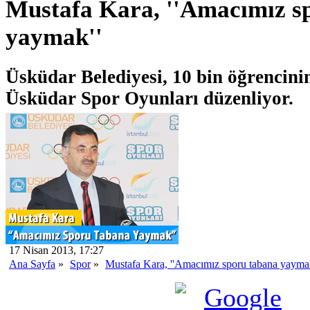
Mustafa Kara, ''Amacımız s
yaymak''
Üsküdar Belediyesi, 10 bin öğrencinin
Üsküdar Spor Oyunları düzenliyor.
17 Nisan 2013, 17:27
Ana Sayfa
»
Spor
»
Mustafa Kara, ''Amacımız sporu tabana yaymak