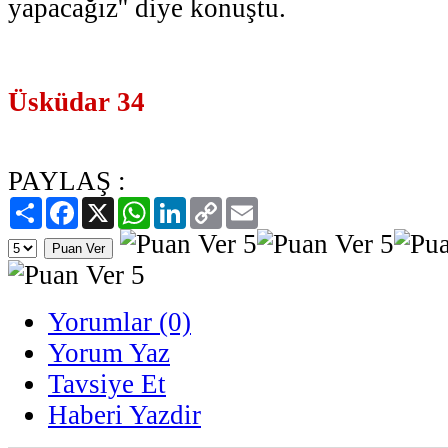
yapacağız'' diye konuştu.
Üsküdar 34
PAYLAŞ :
Paylaş
Facebook
X
WhatsApp
LinkedIn
Copy
Email
Link
Yorumlar (0)
Yorum Yaz
Tavsiye Et
Haberi Yazdir