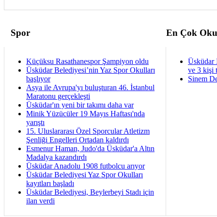
Spor
En Çok Oku
Küçüksu Rasathanespor Şampiyon oldu
Üsküdar 
Üsküdar Belediyesi’nin Yaz Spor Okulları
ve 3 kişi 
başlıyor
Sinem De
Asya ile Avrupa'yı buluşturan 46. İstanbul
Maratonu gerçekleşti
Üsküdar'ın yeni bir takımı daha var
Minik Yüzücüler 19 Mayıs Haftası'nda
yarıştı
15. Uluslararası Özel Sporcular Atletizm
Şenliği Engelleri Ortadan kaldırdı
Esmenur Haman, Judo'da Üsküdar'a Altın
Madalya kazandırdı
Üsküdar Anadolu 1908 futbolcu arıyor
Üsküdar Belediyesi Yaz Spor Okulları
kayıtları başladı
Üsküdar Belediyesi, Beylerbeyi Stadı için
ilan verdi