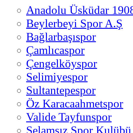
Anadolu Üsküdar 190
Beylerbeyi Spor A.Ş
Bağlarbaşıspor
Çamlıcaspor
Çengelköyspor
Selimiyespor
Sultantepespor
Öz Karacaahmetspor
Valide Tayfunspor
Selamsız Spor Kulübü