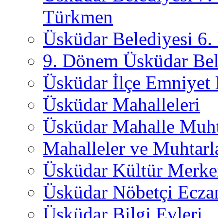
Türkmen
Üsküdar Belediyesi 6
9. Dönem Üsküdar Bel
Üsküdar İlçe Emniyet
Üsküdar Mahalleleri
Üsküdar Mahalle Muht
Mahalleler ve Muhtarl
Üsküdar Kültür Merkez
Üsküdar Nöbetçi Ecza
Üsküdar Bilgi Evleri