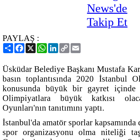
PAYLAŞ :
Paylaş
Facebook
X
WhatsApp
LinkedIn
Copy
Email
Link
Üsküdar Belediye Başkanı Mustafa Kar
basın toplantısında 2020 İstanbul Ol
konusunda büyük bir gayret içinde 
Olimpiyatlara büyük katkısı ol
Oyunları'nın tanıtımını yaptı.
İstanbul'da amatör sporlar kapsamında
spor organizasyonu olma niteliği t