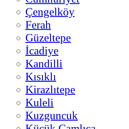
Çengelköy
Ferah
Güzeltepe
İcadiye
Kandilli
Kısıklı
Kirazlıtepe
Kuleli
Kuzguncuk
Küçük Çamlıca