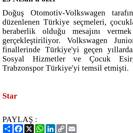
Doğuş Otomotiv-Volkswagen tarafı
düzenlenen Türkiye seçmeleri, çocukl
beraberlik olduğu mesajını verme
gerçekleştiriliyor. Volkswagen Juni
finallerinde Türkiye'yi geçen yıllar
Sosyal Hizmetler ve Çocuk Es
Trabzonspor Türkiye'yi temsil etmişti.
Star
PAYLAŞ :
Paylaş
Facebook
X
WhatsApp
LinkedIn
Copy
Email
Link