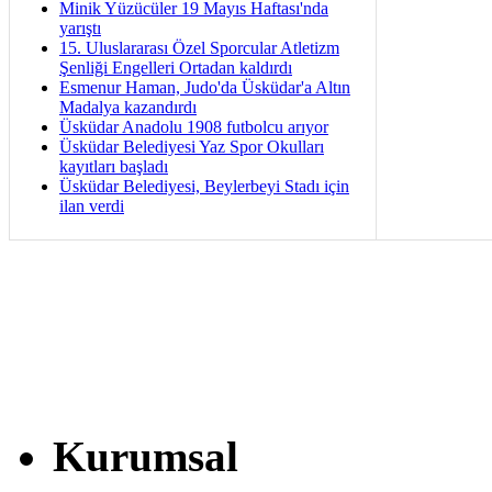
Minik Yüzücüler 19 Mayıs Haftası'nda
yarıştı
15. Uluslararası Özel Sporcular Atletizm
Şenliği Engelleri Ortadan kaldırdı
Esmenur Haman, Judo'da Üsküdar'a Altın
Madalya kazandırdı
Üsküdar Anadolu 1908 futbolcu arıyor
Üsküdar Belediyesi Yaz Spor Okulları
kayıtları başladı
Üsküdar Belediyesi, Beylerbeyi Stadı için
ilan verdi
Kurumsal