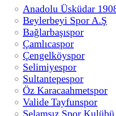
Anadolu Üsküdar 190
Beylerbeyi Spor A.Ş
Bağlarbaşıspor
Çamlıcaspor
Çengelköyspor
Selimiyespor
Sultantepespor
Öz Karacaahmetspor
Valide Tayfunspor
Selamsız Spor Kulübü