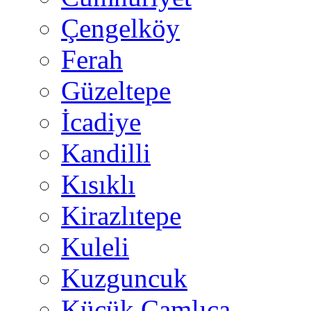
Çengelköy
Ferah
Güzeltepe
İcadiye
Kandilli
Kısıklı
Kirazlıtepe
Kuleli
Kuzguncuk
Küçük Çamlıca