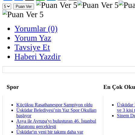
Yorumlar (0)
Yorum Yaz
Tavsiye Et
Haberi Yazdir
Spor
En Çok Oku
Küçüksu Rasathanespor Şampiyon oldu
Üsküdar 
Üsküdar Belediyesi’nin Yaz Spor Okulları
ve 3 kişi 
başlıyor
Sinem De
Asya ile Avrupa'yı buluşturan 46. İstanbul
Maratonu gerçekleşti
Üsküdar'ın yeni bir takımı daha var