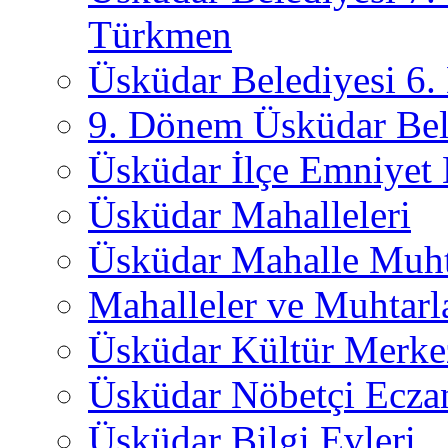
Türkmen
Üsküdar Belediyesi 6
9. Dönem Üsküdar Bel
Üsküdar İlçe Emniyet
Üsküdar Mahalleleri
Üsküdar Mahalle Muht
Mahalleler ve Muhtarl
Üsküdar Kültür Merkez
Üsküdar Nöbetçi Ecza
Üsküdar Bilgi Evleri