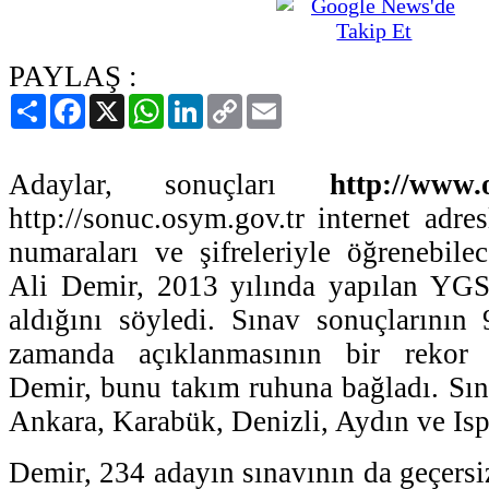
PAYLAŞ :
Paylaş
Facebook
X
WhatsApp
LinkedIn
Copy
Email
Link
Adaylar, sonuçları
http://www.
http://sonuc.osym.gov.tr internet adre
numaraları ve şifreleriyle öğrenebi
Ali Demir, 2013 yılında yapılan YGS'
aldığını söyledi. Sınav sonuçlarının
zamanda açıklanmasının bir rekor
Demir, bunu takım ruhuna bağladı. Sına
Ankara, Karabük, Denizli, Aydın ve Isp
Demir, 234 adayın sınavının da geçersiz