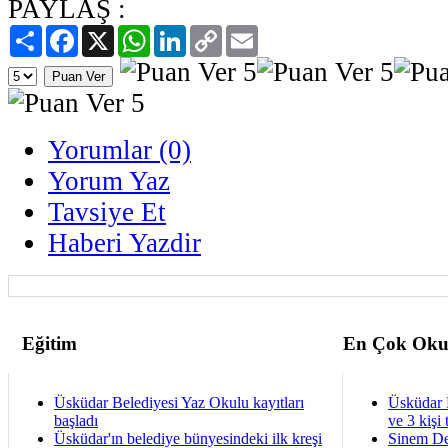
PAYLAŞ :
Paylaş
Facebook
X
WhatsApp
LinkedIn
Copy
Email
Link
Yorumlar (0)
Yorum Yaz
Tavsiye Et
Haberi Yazdir
Eğitim
En Çok Oku
Üsküdar Belediyesi Yaz Okulu kayıtları
Üsküdar 
başladı
ve 3 kişi 
Üsküdar'ın belediye bünyesindeki ilk kreşi
Sinem De