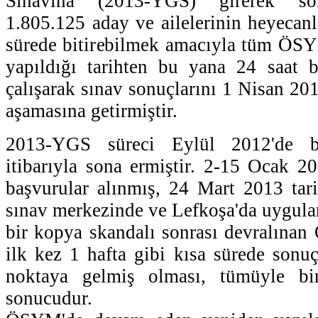
Sınavına (2013-YGS) girerek son
1.805.125 aday ve ailelerinin heyecanl
sürede bitirebilmek amacıyla tüm ÖSY
yapıldığı tarihten bu yana 24 saat b
çalışarak sınav sonuçlarını 1 Nisan 20
aşamasına getirmiştir.
2013-YGS süreci Eylül 2012'de 
itibarıyla sona ermiştir. 2-15 Ocak 20
başvurular alınmış, 24 Mart 2013 tar
sınav merkezinde ve Lefkoşa'da uygulan
bir kopya skandalı sonrası devralınan
ilk kez 1 hafta gibi kısa sürede sonuçl
noktaya gelmiş olması, tümüyle bir
sonucudur.