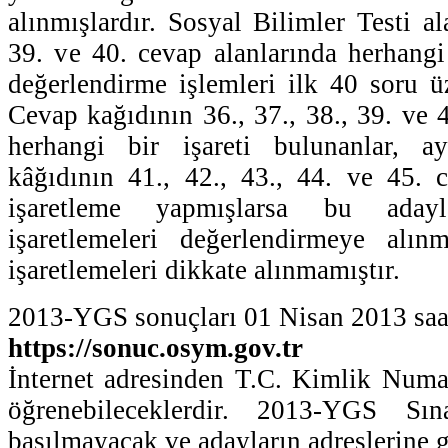
alınmışlardır. Sosyal Bilimler Testi al
39. ve 40. cevap alanlarında herhangi 
değerlendirme işlemleri ilk 40 soru üz
Cevap kağıdının 36., 37., 38., 39. ve 
herhangi bir işareti bulunanlar, 
kâğıdının 41., 42., 43., 44. ve 45. 
işaretleme yapmışlarsa bu aday
işaretlemeleri değerlendirmeye alı
işaretlemeleri dikkate alınmamıştır.
2013-YGS sonuçları 01 Nisan 2013 saat
https://sonuc.osym.gov.tr
İnternet adresinden T.C. Kimlik Numara
öğrenebileceklerdir. 2013-YGS Sı
basılmayacak ve adayların adreslerine 