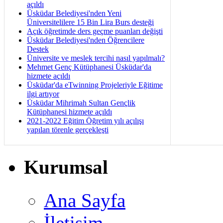
açıldı
Üsküdar Belediyesi'nden Yeni
Üniversitelilere 15 Bin Lira Burs desteği
Açık öğretimde ders geçme puanları değişti
Üsküdar Belediyesi'nden Öğrencilere
Destek
Üniversite ve meslek tercihi nasıl yapılmalı?
Mehmet Genç Kütüphanesi Üsküdar'da
hizmete açıldı
Üsküdar'da eTwinning Projeleriyle Eğitime
ilgi artıyor
Üsküdar Mihrimah Sultan Gençlik
Kütüphanesi hizmete açıldı
2021-2022 Eğitim Öğretim yılı açılışı
yapılan törenle gerçekleşti
Kurumsal
Ana Sayfa
İletişim