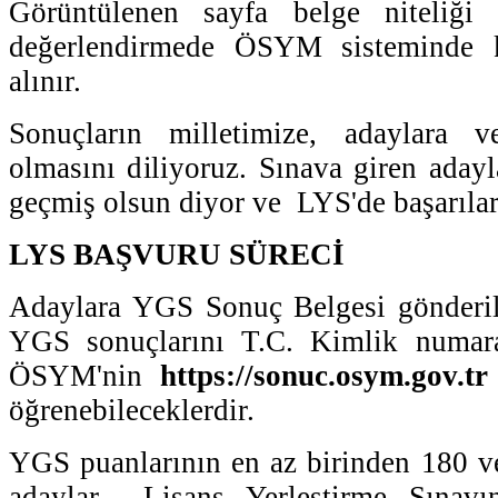
Görüntülenen sayfa belge niteliği 
değerlendirmede ÖSYM sisteminde ka
alınır.
Sonuçların milletimize, adaylara ve
olmasını diliyoruz. Sınava giren adayl
geçmiş olsun diyor ve LYS'de başarılar
LYS BAŞVURU SÜRECİ
Adaylara YGS Sonuç Belgesi gönderil
YGS sonuçlarını T.C. Kimlik numarala
ÖSYM'nin
https://sonuc.osym.gov.tr
öğrenebileceklerdir.
YGS puanlarının en az birinden 180 v
adaylar Lisans Yerleştirme Sınav