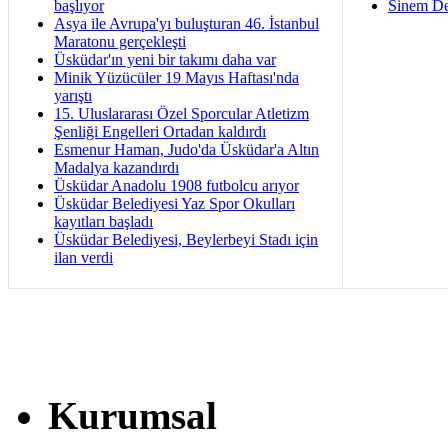
başlıyor
Sinem De
Asya ile Avrupa'yı buluşturan 46. İstanbul
Maratonu gerçekleşti
Üsküdar'ın yeni bir takımı daha var
Minik Yüzücüler 19 Mayıs Haftası'nda
yarıştı
15. Uluslararası Özel Sporcular Atletizm
Şenliği Engelleri Ortadan kaldırdı
Esmenur Haman, Judo'da Üsküdar'a Altın
Madalya kazandırdı
Üsküdar Anadolu 1908 futbolcu arıyor
Üsküdar Belediyesi Yaz Spor Okulları
kayıtları başladı
Üsküdar Belediyesi, Beylerbeyi Stadı için
ilan verdi
Kurumsal