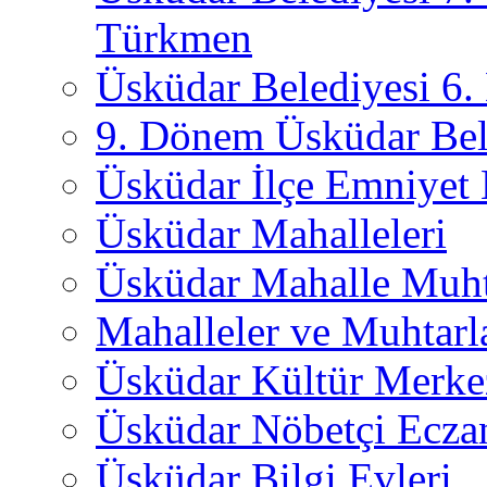
Türkmen
Üsküdar Belediyesi 6
9. Dönem Üsküdar Bel
Üsküdar İlçe Emniyet
Üsküdar Mahalleleri
Üsküdar Mahalle Muht
Mahalleler ve Muhtarl
Üsküdar Kültür Merkez
Üsküdar Nöbetçi Ecza
Üsküdar Bilgi Evleri