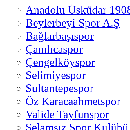
Anadolu Üsküdar 190
Beylerbeyi Spor A.Ş
Bağlarbaşıspor
Çamlıcaspor
Çengelköyspor
Selimiyespor
Sultantepespor
Öz Karacaahmetspor
Valide Tayfunspor
Selamsız Spor Kulübü