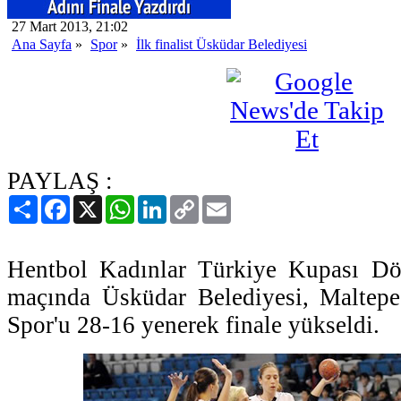
27 Mart 2013, 21:02
Ana Sayfa
»
Spor
»
İlk finalist Üsküdar Belediyesi
PAYLAŞ :
Paylaş
Facebook
X
WhatsApp
LinkedIn
Copy
Email
Link
Hentbol Kadınlar Türkiye Kupası Dört
maçında Üsküdar Belediyesi, Maltepe
Spor'u 28-16 yenerek finale yükseldi.