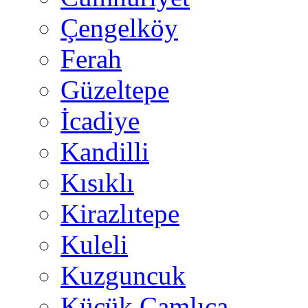
Çengelköy
Ferah
Güzeltepe
İcadiye
Kandilli
Kısıklı
Kirazlıtepe
Kuleli
Kuzguncuk
Küçük Çamlıca