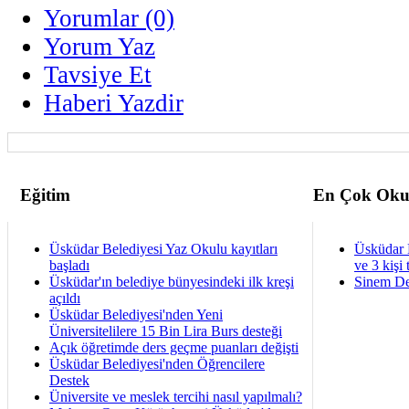
Yorumlar (0)
Yorum Yaz
Tavsiye Et
Haberi Yazdir
Eğitim
En Çok Oku
Üsküdar Belediyesi Yaz Okulu kayıtları
Üsküdar 
başladı
ve 3 kişi 
Üsküdar'ın belediye bünyesindeki ilk kreşi
Sinem De
açıldı
Üsküdar Belediyesi'nden Yeni
Üniversitelilere 15 Bin Lira Burs desteği
Açık öğretimde ders geçme puanları değişti
Üsküdar Belediyesi'nden Öğrencilere
Destek
Üniversite ve meslek tercihi nasıl yapılmalı?