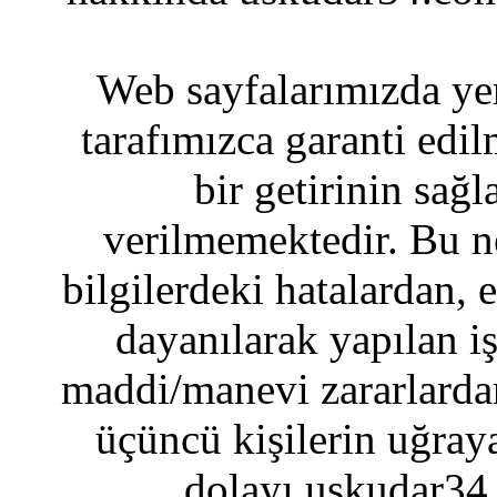
Web sayfalarımızda yer
tarafımızca garanti edil
bir getirinin sağ
verilmemektedir. Bu n
bilgilerdeki hatalardan, 
dayanılarak yapılan i
maddi/manevi zararlardan
üçüncü kişilerin uğraya
dolayı uskudar34