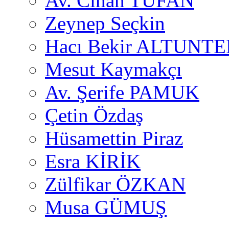
Av. Cihan TUFAN
Zeynep Seçkin
Hacı Bekir ALTUNTE
Mesut Kaymakçı
Av. Şerife PAMUK
Çetin Özdaş
Hüsamettin Piraz
Esra KİRİK
Zülfikar ÖZKAN
Musa GÜMUŞ