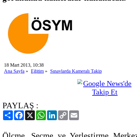
18 Mart 2013, 10:38
Ana Sayfa
»
Eğitim
»
Sınavlarda Kameralı Takip
PAYLAŞ :
Paylaş
Facebook
X
WhatsApp
LinkedIn
Copy
Email
Link
Ölçme, Seçme ve Yerleştirme Merkez