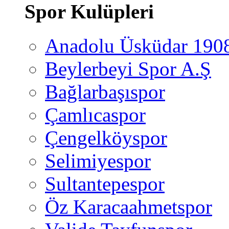
Spor Kulüpleri
Anadolu Üsküdar 190
Beylerbeyi Spor A.Ş
Bağlarbaşıspor
Çamlıcaspor
Çengelköyspor
Selimiyespor
Sultantepespor
Öz Karacaahmetspor