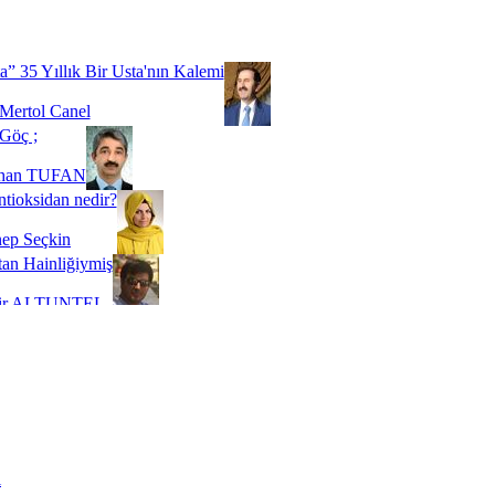
Biz buyuz...
 SOYSEVİNÇ
a” 35 Yıllık Bir Usta'nın Kalemi
Mertol Canel
Göç ;
ihan TUFAN
tioksidan nedir?
ep Seçkin
an Hainliğiymiş
kir ALTUNTEL
adde Bağımlılığı
t Kaymakçı
 Bir Süre De Olsa Burdayız
aş ŞENEL
ti Kalmadı Üstadım!
ı