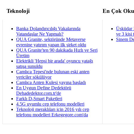
Teknoloji
En Çok Oku
Banka Dolandırıcılığı Vakalarında
Üsküdar 
Vatandaşlar Ne Yapmalı?
ve 3 kişi 
QUA Granite, sektöründe Metaverse
Sinem De
evrenine yatırım yapan ilk şirket oldu
QUA Granite'ten 90 dakikada Hızlı ve Seri
Üretim
Elektrikli 'Hepsi bir arada' oyuncu yatağı
satışa sunuldu
Çamlıca Tepesi'nde bulunan eski anten
vericiler sökülüyor
Çamlıca Anten Kulesi yayına başladı
En Uygun Define Dedektörü
Dehadedektor.com.tr'de
Farklı D-Smart Paketleri
4.5G uyumlu cep telefonu modelleri
Teknoloji meraklıları için 2016 yılı cep
telefonu modelleri Erkegegore.com'da