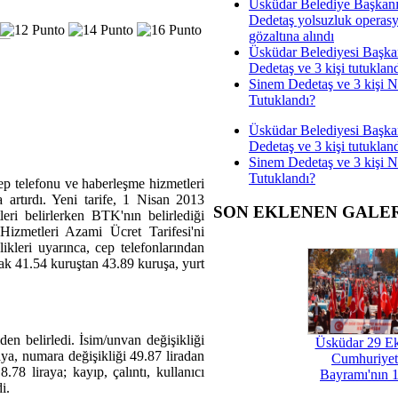
Üsküdar Belediye Başkan
Dedetaş yolsuzluk operas
gözaltına alındı
Üsküdar Belediyesi Başka
Dedetaş ve 3 kişi tutuklan
Sinem Dedetaş ve 3 kişi 
Tutuklandı?
Üsküdar Belediyesi Başka
Dedetaş ve 3 kişi tutuklan
Sinem Dedetaş ve 3 kişi 
Tutuklandı?
p telefonu ve haberleşme hizmetleri
a artırdı. Yeni tarife, 1 Nisan 2013
SON EKLENEN GALE
eri belirlerken BTK'nın belirlediği
izmetleri Azami Ücret Tarifesi'ni
ikleri uyarınca, cep telefonlarından
arak 41.54 kuruştan 43.89 kuruşa, yurt
den belirledi. İsim/unvan değişikliği
Üsküdar 29 E
raya, numara değişikliği 49.87 liradan
Cumhuriyet
.78 liraya; kayıp, çalıntı, kullanıcı
Bayramı'nın 1
i.