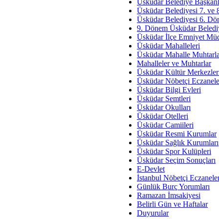
Av. Ş
Üsküdar Belediye Başkanl
Üsküdar Belediyesi 7. ve
İmar Sorunlarının Genel Ç
Üsküdar Belediyesi 6. Dö
9. Dönem Üsküdar Belediy
Çet
Üsküdar İlçe Emniyet Mü
Arakan Ner
Üsküdar Mahalleleri
Üsküdar Mahalle Muhtarla
Hüsam
Mahalleler ve Muhtarlar
Bayramın Mü
Üsküdar Kültür Merkezler
Üsküdar Nöbetçi Eczanele
Es
Üsküdar Bilgi Evleri
Ruhsal Yön
Üsküdar Semtleri
Üsküdar Okulları
Zülf
Üsküdar Otelleri
Üsküdar Kar
Üsküdar Camiileri
Üsküdar Resmi Kurumlar
Mus
Üsküdar Sağlık Kurumları
Üsküdar Spor Kulüpleri
Üsküdar Seçim Sonuçları
E-Devlet
İstanbul Nöbetçi Eczanele
Günlük Burç Yorumları
Ramazan İmsakiyesi
Belirli Gün ve Haftalar
Duyurular