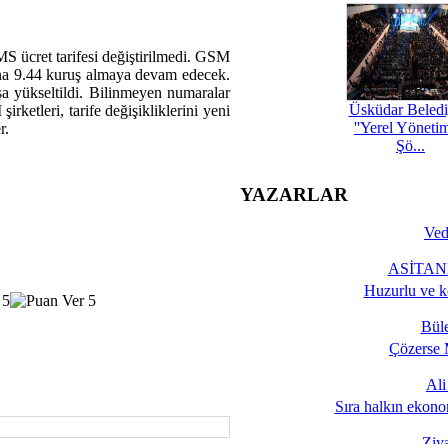
MS ücret tarifesi değiştirilmedi. GSM
başına 9.44 kuruş almaya devam edecek.
uşa yükseltildi. Bilinmeyen numaralar
Üsküdar Beledi
irketleri, tarife değişikliklerini yeni
''Yerel Yöneti
r.
Şö...
YAZARLAR
Ved
ASİTANE
Huzurlu ve k
Bül
Çözerse 
Al
Sıra halkın ekono
Ziy