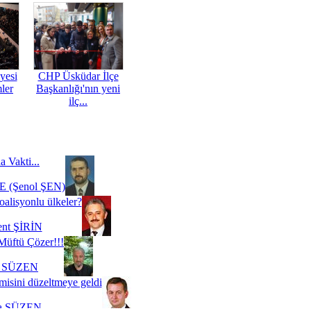
yesi
CHP Üsküdar İlçe
mler
Başkanlığı'nın yeni
ilç...
a Vakti...
 (Şenol ŞEN)
oalisyonlu ülkeler?
ent ŞİRİN
Müftü Çözer!!!
i SÜZEN
misini düzeltmeye geldi
a SÜZEN