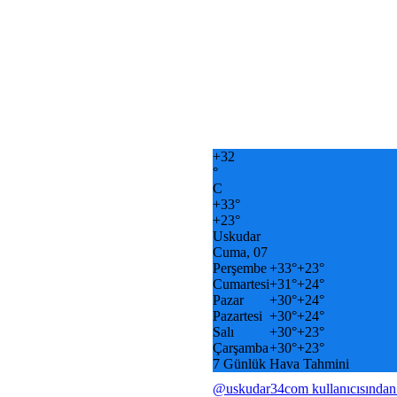
+
32
°
C
+
33°
+
23°
Uskudar
Cuma, 07
Perşembe
+
33°
+
23°
Cumartesi
+
31°
+
24°
Pazar
+
30°
+
24°
Pazartesi
+
30°
+
24°
Salı
+
30°
+
23°
Çarşamba
+
30°
+
23°
7 Günlük Hava Tahmini
@uskudar34com kullanıcısından