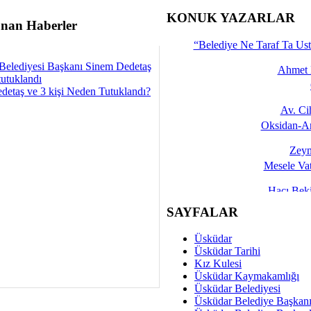
İşte 
KONUK YAZARLAR
nan Haberler
Yalçın
“Belediye Ne Taraf Ta Ust
Belediyesi Başkanı Sinem Dedetaş
Ahmet 
tutuklandı
detaş ve 3 kişi Neden Tutuklandı?
Av. C
Oksidan-An
Zeyn
Mesele Vat
Hacı Be
Okullarda M
SAYFALAR
Mesu
Üsküdar
Dünya Fani, Ama Kısa
Üsküdar Tarihi
Kız Kulesi
Sav
Üsküdar Kaymakamlığı
Hukukun Adale
Üsküdar Belediyesi
Üsküdar Belediye Başkan