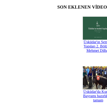
SON EKLENEN VİDE
Üsküdar'ın Se
Yapıları 2. Böl
Mehmet Dilb
Üsküdar'da Ku
Bayramı hazırlık
tamam