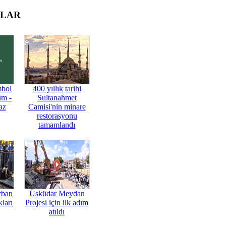
OLAR
mbol
400 yıllık tarihi
üm -
Sultanahmet
az
Camisi'nin minare
restorasyonu
tamamlandı
rban
Üsküdar Meydan
ları
Projesi için ilk adım
atıldı