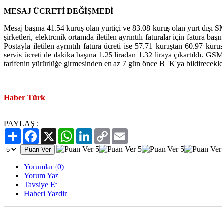
MESAJ ÜCRETİ DEĞİŞMEDİ
Mesaj başına 41.54 kuruş olan yurtiçi ve 83.08 kuruş olan yurt dışı S
şirketleri, elektronik ortamda iletilen ayrıntılı faturalar için fatura 
Postayla iletilen ayrıntılı fatura ücreti ise 57.71 kuruştan 60.97 kur
servis ücreti de dakika başına 1.25 liradan 1.32 liraya çıkartıldı. GSM ş
tarifenin yürürlüğe girmesinden en az 7 gün önce BTK'ya bildirecekle
Haber Türk
PAYLAŞ :
Paylaş
Facebook
X
WhatsApp
LinkedIn
Copy
Email
Link
Yorumlar (0)
Yorum Yaz
Tavsiye Et
Haberi Yazdir