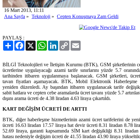
16 Mart 2013, 11:11
Ana Sayfa
»
Teknoloji
»
Cepten Konuşmaya Zam Geldi
PAYLAŞ :
Paylaş
Facebook
X
WhatsApp
LinkedIn
Copy
Email
Link
BİLGİ Teknolojileri ve İletişim Kurumu (BTK), GSM şirketlerinin ce
ücretlerine uygulayacağı azami tarife sınırlarını yüzde 5.7 oranınd
tarihinden itibaren uygulanmaya başlanacak. GSM şirketleri, ücretl
tavan fiyatları aşamayacak. BTK, Mobil Elektronik Haberleşme H
yeniden düzenledi. Ay başından itibaren uygulanacak tarife değişikl
sabit hatlara ve cepten cebe aramalarda ücret tavanı yüzde 5.7 artırıl
dışını arama ücreti de 4.38 liradan 4.63 liraya çıkartıldı.
KART DEĞİŞİM ÜCRETİ DE ARTTI
BTK, diğer haberleşme hizmetlerinin azami ücret tarifelerini de yeni
ücreti 16.63 liradan 17.57 liraya hat devir ücreti 8.31 liradan 8.78 li
52.69 liraya, garanti kapsamında SİM kart değişikliği 8.31 liradan 8
hatası nedeniyle değişim ücreti de 41.55 liradan 43.90 liraya yükseltild