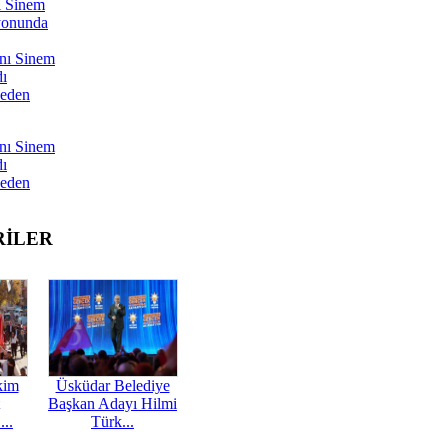
ı Sinem
yonunda
nı Sinem
dı
Neden
nı Sinem
dı
Neden
RİLER
kim
Üsküdar Belediye
Başkan Adayı Hilmi
...
Türk...