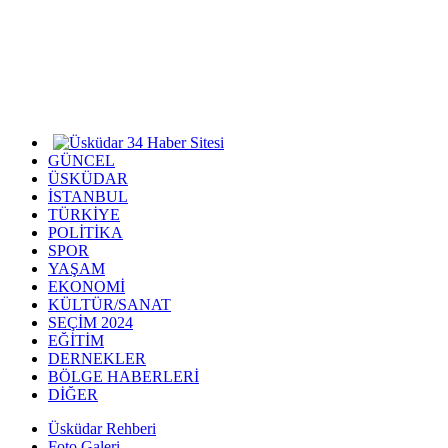
GÜNCEL
ÜSKÜDAR
İSTANBUL
TÜRKİYE
POLİTİKA
SPOR
YAŞAM
EKONOMİ
KÜLTÜR/SANAT
SEÇİM 2024
EĞİTİM
DERNEKLER
BÖLGE HABERLERİ
DİĞER
Üsküdar Rehberi
Foto Galeri