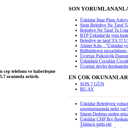
SON YORUMLANANL
Üsküdar İmar Planı Askıya
Sizin Belediye Ne Taraf Ta
Belediye Ne Taraf Ta Ust
BTP Üsküdar'da yeni başka
Belediye ne taraf TA !!!
Ahmet Kılıç : ''Üsküdar yıl
Bülbülderesi mezarlığının gi
Ücretsiz Psikolojik Danış
Üsküdarlı Çocuklar Çocuk
Ücretsiz devlet dershaneler
n cep telefonu ve haberleşme
5.7 oranında artırdı.
EN ÇOK OKUNANLAR
SON 7 GÜN
BU AY
Üsküdar Belediyesi yolsu
soruşturmasında neler var?
Sinem Dedetaş neden gözal
Üsküdar CHP İlçe Başkan
Tütüncü istifa etti