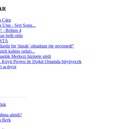
AR
 Çıktı
 Usta - Seri Sonu...
a! - Bölüm 4
n belli oldu
 USTA
lardır bir 'durak' olmaktan öte geçemedi''
zli kalmış sırları...
manlık Merkezi hizmete girdi
 Köyü Projesi ile Doğal Ortamda büyüyecek
i açılıyor
zluk
tına alındı?
ı Berk