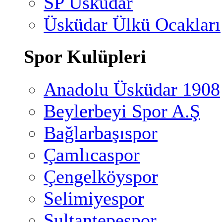
SP Üsküdar
Üsküdar Ülkü Ocakları
Spor Kulüpleri
Anadolu Üsküdar 1908
Beylerbeyi Spor A.Ş
Bağlarbaşıspor
Çamlıcaspor
Çengelköyspor
Selimiyespor
Sultantepespor