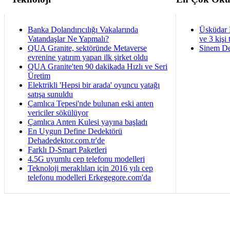
Banka Dolandırıcılığı Vakalarında
Üsküdar 
Vatandaşlar Ne Yapmalı?
ve 3 kişi 
QUA Granite, sektöründe Metaverse
Sinem De
evrenine yatırım yapan ilk şirket oldu
QUA Granite'ten 90 dakikada Hızlı ve Seri
Üretim
Elektrikli 'Hepsi bir arada' oyuncu yatağı
satışa sunuldu
Çamlıca Tepesi'nde bulunan eski anten
vericiler sökülüyor
Çamlıca Anten Kulesi yayına başladı
En Uygun Define Dedektörü
Dehadedektor.com.tr'de
Farklı D-Smart Paketleri
4.5G uyumlu cep telefonu modelleri
Teknoloji meraklıları için 2016 yılı cep
telefonu modelleri Erkegegore.com'da