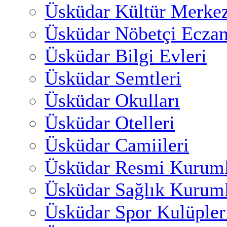
Üsküdar Kültür Merkez
Üsküdar Nöbetçi Eczan
Üsküdar Bilgi Evleri
Üsküdar Semtleri
Üsküdar Okulları
Üsküdar Otelleri
Üsküdar Camiileri
Üsküdar Resmi Kuruml
Üsküdar Sağlık Kuruml
Üsküdar Spor Kulüpler