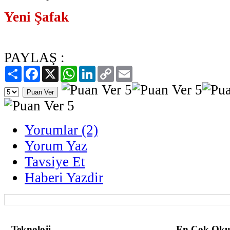
Yeni Şafak
PAYLAŞ :
Paylaş
Facebook
X
WhatsApp
LinkedIn
Copy
Email
Link
Yorumlar (2)
Yorum Yaz
Tavsiye Et
Haberi Yazdir
Teknoloji
En Çok Oku