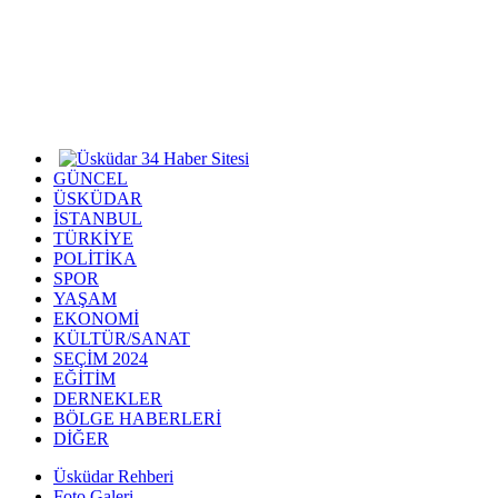
GÜNCEL
ÜSKÜDAR
İSTANBUL
TÜRKİYE
POLİTİKA
SPOR
YAŞAM
EKONOMİ
KÜLTÜR/SANAT
SEÇİM 2024
EĞİTİM
DERNEKLER
BÖLGE HABERLERİ
DİĞER
Üsküdar Rehberi
Foto Galeri