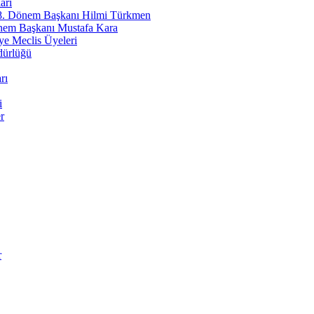
erife PAMUK
arı
 8. Dönem Başkanı Hilmi Türkmen
özümü ''Riskli Alan Dönüşümü''
nem Başkanı Mustafa Kara
e Meclis Üyeleri
in Özdaş
dürlüğü
eden Nereye - 2
rı
ettin Piraz
barek Olsun Baba!
i
r
ra KİRİK
den İyilik Hali
ikar ÖZKAN
adavut Paşa Camii
a GÜMUŞ
r