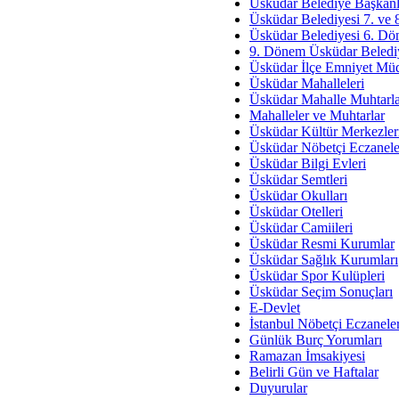
Av. Ş
Üsküdar Belediye Başkanl
Üsküdar Belediyesi 7. ve
İmar Sorunlarının Genel Ç
Üsküdar Belediyesi 6. Dö
9. Dönem Üsküdar Belediy
Çet
Üsküdar İlçe Emniyet Mü
Arakan Ner
Üsküdar Mahalleleri
Üsküdar Mahalle Muhtarla
Hüsam
Mahalleler ve Muhtarlar
Bayramın Mü
Üsküdar Kültür Merkezler
Üsküdar Nöbetçi Eczanele
Es
Üsküdar Bilgi Evleri
Ruhsal Yön
Üsküdar Semtleri
Üsküdar Okulları
Zülf
Üsküdar Otelleri
Üsküdar Kar
Üsküdar Camiileri
Üsküdar Resmi Kurumlar
Mus
Üsküdar Sağlık Kurumları
Üsküdar Spor Kulüpleri
Üsküdar Seçim Sonuçları
E-Devlet
İstanbul Nöbetçi Eczanele
Günlük Burç Yorumları
Ramazan İmsakiyesi
Belirli Gün ve Haftalar
Duyurular