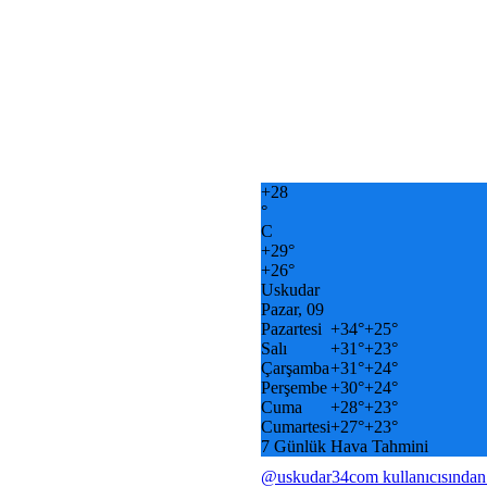
+
28
°
C
+
29°
+
26°
Uskudar
Pazar, 09
Pazartesi
+
34°
+
25°
Salı
+
31°
+
23°
Çarşamba
+
31°
+
24°
Perşembe
+
30°
+
24°
Cuma
+
28°
+
23°
Cumartesi
+
27°
+
23°
7 Günlük Hava Tahmini
@uskudar34com kullanıcısından