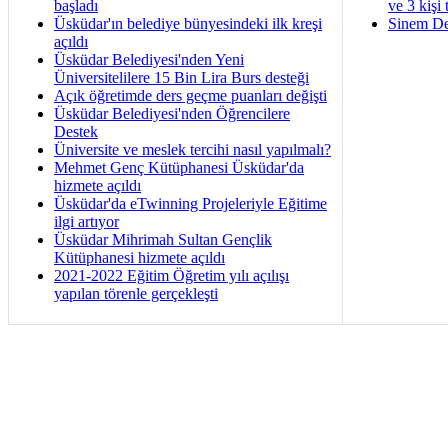
başladı
ve 3 kişi 
Üsküdar'ın belediye bünyesindeki ilk kreşi
Sinem De
açıldı
Üsküdar Belediyesi'nden Yeni
Üniversitelilere 15 Bin Lira Burs desteği
Açık öğretimde ders geçme puanları değişti
Üsküdar Belediyesi'nden Öğrencilere
Destek
Üniversite ve meslek tercihi nasıl yapılmalı?
Mehmet Genç Kütüphanesi Üsküdar'da
hizmete açıldı
Üsküdar'da eTwinning Projeleriyle Eğitime
ilgi artıyor
Üsküdar Mihrimah Sultan Gençlik
Kütüphanesi hizmete açıldı
2021-2022 Eğitim Öğretim yılı açılışı
yapılan törenle gerçekleşti