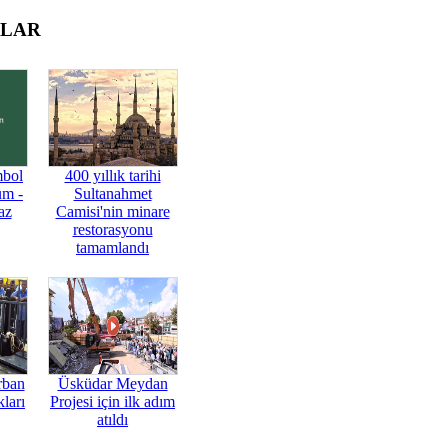
OLAR
mbol
400 yıllık tarihi
üm -
Sultanahmet
az
Camisi'nin minare
restorasyonu
tamamlandı
rban
Üsküdar Meydan
ları
Projesi için ilk adım
atıldı