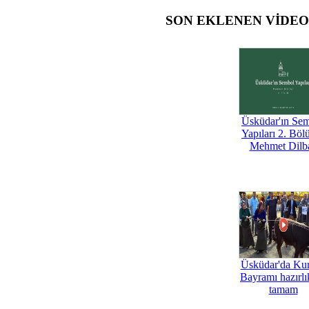
SON EKLENEN VİDE
Üsküdar'ın Se
Yapıları 2. Böl
Mehmet Dilb
Üsküdar'da Ku
Bayramı hazırlık
tamam