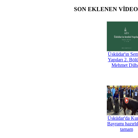
SON EKLENEN VİDE
Üsküdar'ın Se
Yapıları 2. Böl
Mehmet Dilb
Üsküdar'da Ku
Bayramı hazırlık
tamam