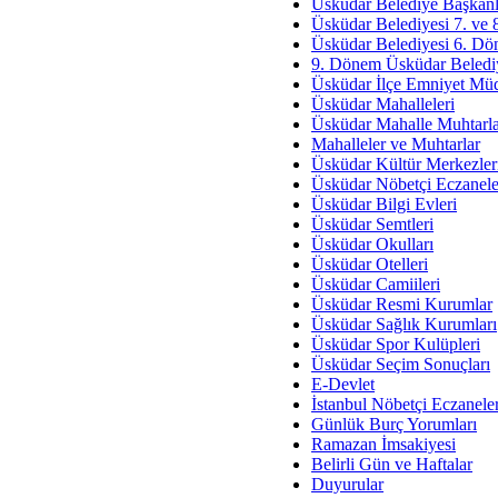
Av. Ş
Üsküdar Belediye Başkanl
Üsküdar Belediyesi 7. ve
İmar Sorunlarının Genel Ç
Üsküdar Belediyesi 6. Dö
9. Dönem Üsküdar Belediy
Çet
Üsküdar İlçe Emniyet Mü
Arakan Ner
Üsküdar Mahalleleri
Üsküdar Mahalle Muhtarla
Hüsam
Mahalleler ve Muhtarlar
Bayramın Mü
Üsküdar Kültür Merkezler
Üsküdar Nöbetçi Eczanele
Es
Üsküdar Bilgi Evleri
Ruhsal Yön
Üsküdar Semtleri
Üsküdar Okulları
Zülf
Üsküdar Otelleri
Üsküdar Kar
Üsküdar Camiileri
Üsküdar Resmi Kurumlar
Mus
Üsküdar Sağlık Kurumları
Üsküdar Spor Kulüpleri
Üsküdar Seçim Sonuçları
E-Devlet
İstanbul Nöbetçi Eczanele
Günlük Burç Yorumları
Ramazan İmsakiyesi
Belirli Gün ve Haftalar
Duyurular