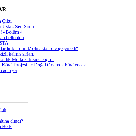
AR
 Çıktı
 Usta - Seri Sonu...
a! - Bölüm 4
n belli oldu
 USTA
lardır bir 'durak' olmaktan öte geçemedi''
zli kalmış sırları...
manlık Merkezi hizmete girdi
 Köyü Projesi ile Doğal Ortamda büyüyecek
i açılıyor
zluk
tına alındı?
ı Berk