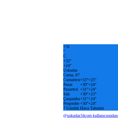
+
31
°
C
+
32°
+
24°
Uskudar
Cuma, 07
Cumartesi
+
33°
+
25°
Pazar
+
30°
+
24°
Pazartesi
+
31°
+
24°
Salı
+
30°
+
23°
Çarşamba
+
31°
+
24°
Perşembe
+
30°
+
24°
7 Günlük Hava Tahmini
@uskudar34com kullanıcısından