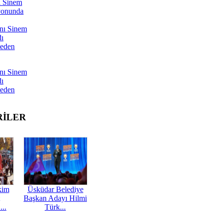
ı Sinem
yonunda
nı Sinem
dı
Neden
nı Sinem
dı
Neden
RİLER
kim
Üsküdar Belediye
Başkan Adayı Hilmi
...
Türk...