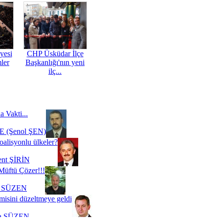
yesi
CHP Üsküdar İlçe
mler
Başkanlığı'nın yeni
ilç...
a Vakti...
 (Şenol ŞEN)
oalisyonlu ülkeler?
ent ŞİRİN
Müftü Çözer!!!
i SÜZEN
misini düzeltmeye geldi
a SÜZEN