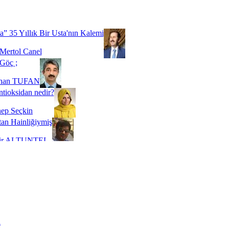
Biz buyuz...
 SOYSEVİNÇ
a” 35 Yıllık Bir Usta'nın Kalemi
Mertol Canel
Göç ;
ihan TUFAN
tioksidan nedir?
ep Seçkin
an Hainliğiymiş
kir ALTUNTEL
adde Bağımlılığı
t Kaymakçı
 Bir Süre De Olsa Burdayız
aş ŞENEL
ti Kalmadı Üstadım!
ı