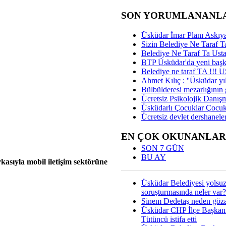
SON YORUMLANANL
Üsküdar İmar Planı Askıya
Sizin Belediye Ne Taraf Ta
Belediye Ne Taraf Ta Ust
BTP Üsküdar'da yeni başka
Belediye ne taraf TA !!!
Ahmet Kılıç : ''Üsküdar yıl
Bülbülderesi mezarlığının gi
Ücretsiz Psikolojik Danış
Üsküdarlı Çocuklar Çocuk
Ücretsiz devlet dershaneler
EN ÇOK OKUNANLAR
SON 7 GÜN
BU AY
asıyla mobil iletişim sektörüne
Üsküdar Belediyesi yolsu
soruşturmasında neler var?
Sinem Dedetaş neden gözal
Üsküdar CHP İlçe Başkan
Tütüncü istifa etti