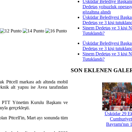
Üsküdar Belediye Başkan
Dedetaş yolsuzluk operas
gözaltına alındı
Üsküdar Belediyesi Başka
Dedetaş ve 3 kişi tutuklan
Sinem Dedetaş ve 3 kişi 
Tutuklandı?
Üsküdar Belediyesi Başka
Dedetaş ve 3 kişi tutuklan
Sinem Dedetaş ve 3 kişi 
Tutuklandı?
SON EKLENEN GALE
ak Pttcell markası adı altında mobil
eknik alt yapısı ise Avea tarafından
ım, PTT Yönetim Kurulu Başkanı ve
la gerçekleşti.
Üsküdar 29 E
olan Pttcell'in, Mart ayı sonunda tüm
Cumhuriyet
Bayramı'nın 1