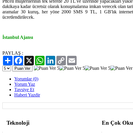
Pttcell müşterilerinin tek seferde 20 TL ve üzerinde yapacakları yük
dakikaya kadar ücretsiz olarak konuşmalarına imkan verecek olan tar
aramalar 30 kuruş, her yöne 2000 SMS 9 TL, 1 GB'lık internet 
ücretlendirilecek.
İstanbul Ajansı
PAYLAŞ :
Paylaş
Facebook
X
WhatsApp
LinkedIn
Copy
Email
Link
Yorumlar (0)
Yorum Yaz
Tavsiye Et
Haberi Yazdir
Teknoloji
En Çok Oku