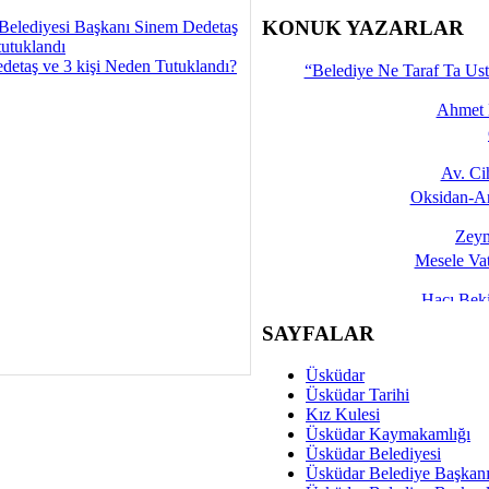
İşte 
KONUK YAZARLAR
Belediyesi Başkanı Sinem Dedetaş
tutuklandı
Yalçın
detaş ve 3 kişi Neden Tutuklandı?
“Belediye Ne Taraf Ta Ust
Ahmet 
Av. C
Oksidan-An
Zeyn
Mesele Vat
Hacı Be
Okullarda M
SAYFALAR
Mesu
Üsküdar
Dünya Fani, Ama Kısa
Üsküdar Tarihi
Kız Kulesi
Sav
Üsküdar Kaymakamlığı
Hukukun Adale
Üsküdar Belediyesi
Üsküdar Belediye Başkan