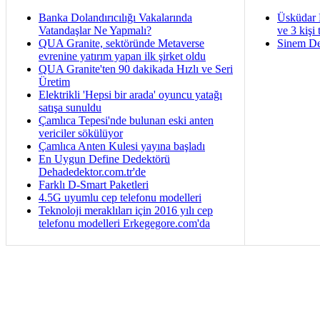
Banka Dolandırıcılığı Vakalarında
Üsküdar 
Vatandaşlar Ne Yapmalı?
ve 3 kişi 
QUA Granite, sektöründe Metaverse
Sinem De
evrenine yatırım yapan ilk şirket oldu
QUA Granite'ten 90 dakikada Hızlı ve Seri
Üretim
Elektrikli 'Hepsi bir arada' oyuncu yatağı
satışa sunuldu
Çamlıca Tepesi'nde bulunan eski anten
vericiler sökülüyor
Çamlıca Anten Kulesi yayına başladı
En Uygun Define Dedektörü
Dehadedektor.com.tr'de
Farklı D-Smart Paketleri
4.5G uyumlu cep telefonu modelleri
Teknoloji meraklıları için 2016 yılı cep
telefonu modelleri Erkegegore.com'da