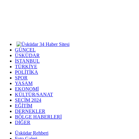
GÜNCEL
ÜSKÜDAR
İSTANBUL
TÜRKİYE
POLİTİKA
SPOR
YAŞAM
EKONOMİ
KÜLTÜR/SANAT
SEÇİM 2024
EĞİTİM
DERNEKLER
BÖLGE HABERLERİ
DİĞER
Üsküdar Rehberi
Foto Galeri