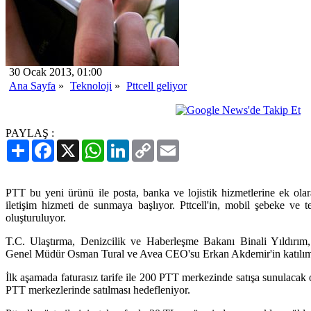
30 Ocak 2013, 01:00
Ana Sayfa
»
Teknoloji
»
Pttcell geliyor
PAYLAŞ :
Paylaş
Facebook
X
WhatsApp
LinkedIn
Copy
Email
Link
PTT bu yeni ürünü ile posta, banka ve lojistik hizmetlerine ek olar
iletişim hizmeti de sunmaya başlıyor. Pttcell'in, mobil şebeke ve t
oluşturuluyor.
T.C. Ulaştırma, Denizcilik ve Haberleşme Bakanı Binali Yıldır
Genel Müdür Osman Tural ve Avea CEO'su Erkan Akdemir'in katılımıy
İlk aşamada faturasız tarife ile 200 PTT merkezinde satışa sunulacak 
PTT merkezlerinde satılması hedefleniyor.