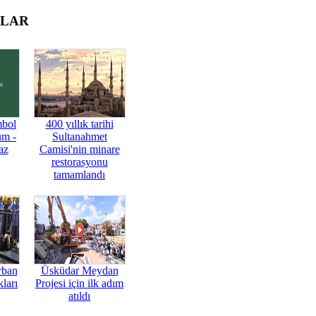
OLAR
mbol
400 yıllık tarihi
üm -
Sultanahmet
az
Camisi'nin minare
restorasyonu
tamamlandı
rban
Üsküdar Meydan
ları
Projesi için ilk adım
atıldı