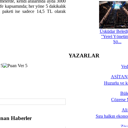
lemelerde, kendi aralarında ayda 3000
ife kapsamında; her yöne 5 dakikalık
paketi ise sadece 14,5 TL olarak
Üsküdar Beledi
''Yerel Yöneti
Şö...
YAZARLAR
Ved
ASİTANE
Huzurlu ve k
Bül
Çözerse 
Al
Sıra halkın ekono
nan Haberler
Ziy