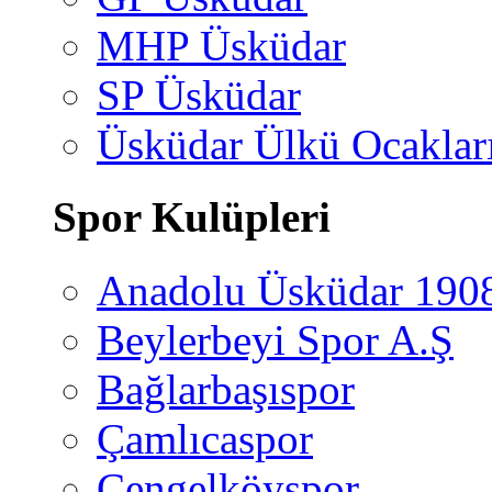
MHP Üsküdar
SP Üsküdar
Üsküdar Ülkü Ocaklar
Spor Kulüpleri
Anadolu Üsküdar 190
Beylerbeyi Spor A.Ş
Bağlarbaşıspor
Çamlıcaspor
Çengelköyspor