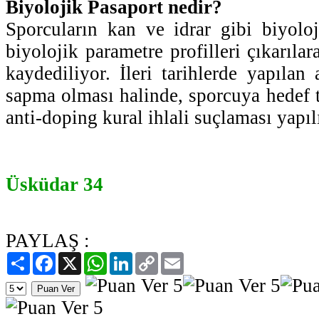
Biyolojik Pasaport nedir?
Sporcuların kan ve idrar gibi biyoloj
biyolojik parametre profilleri çıkarılar
kaydediliyor. İleri tarihlerde yapılan 
sapma olması halinde, sporcuya hedef 
anti-doping kural ihlali suçlaması yapıl
Üsküdar 34
PAYLAŞ :
Paylaş
Facebook
X
WhatsApp
LinkedIn
Copy
Email
Link