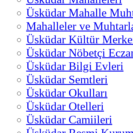
Üsküdar Mahalle Muht
Mahalleler ve Muhtarl
Üsküdar Kültür Merkez
Üsküdar Nöbetçi Ecza
Üsküdar Bilgi Evleri
Üsküdar Semtleri
Üsküdar Okulları
Üsküdar Otelleri
Üsküdar Camiileri
Üsküdar Resmi Kurum