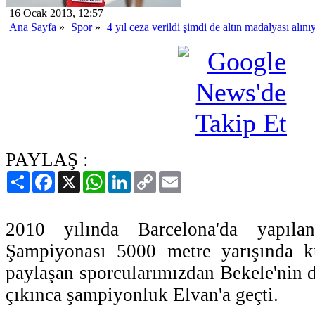
16 Ocak 2013, 12:57
Ana Sayfa
»
Spor
»
4 yıl ceza verildi şimdi de altın madalyası alını
PAYLAŞ :
Paylaş
Facebook
X
WhatsApp
LinkedIn
Copy
Email
Link
2010 yılında Barcelona'da yapıla
Şampiyonası 5000 metre yarışında kü
paylaşan sporcularımızdan Bekele'nin d
çıkınca şampiyonluk Elvan'a geçti.