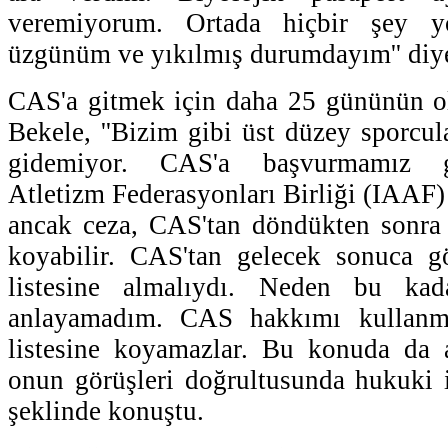
veremiyorum. Ortada hiçbir şey y
üzgünüm ve yıkılmış durumdayım'' diy
CAS'a gitmek için daha 25 gününün ol
Bekele, ''Bizim gibi üst düzey sporcu
gidemiyor. CAS'a başvurmamız ge
Atletizm Federasyonları Birliği (IAAF)
ancak ceza, CAS'tan döndükten sonra d
koyabilir. CAS'tan gelecek sonuca gö
listesine almalıydı. Neden bu kada
anlayamadım. CAS hakkımı kullanm
listesine koyamazlar. Bu konuda da 
onun görüşleri doğrultusunda hukuki iş
şeklinde konuştu.