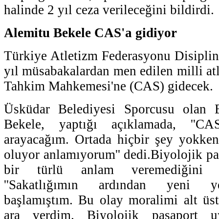
halinde 2 yıl ceza verileceğini bildirdi.
Alemitu Bekele CAS'a gidiyor
Türkiye Atletizm Federasyonu Disiplin
yıl müsabakalardan men edilen milli atl
Tahkim Mahkemesi'ne (CAS) gidecek.
Üsküdar Belediyesi Sporcusu olan Et
Bekele, yaptığı açıklamada, ''CA
arayacağım. Ortada hiçbir şey yokken
oluyor anlamıyorum'' dedi.Biyolojik p
bir türlü anlam veremediğini 
''Sakatlığımın ardından yeni y
başlamıştım. Bu olay moralimi alt üst
ara verdim. Biyolojik pasaport u