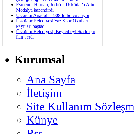
Esmenur Haman, Judo'da Üsküdar'a Altın
Madalya kazandırdı
Üsküdar Anadolu 1908 futbolcu arıyor
Üsküdar Belediyesi Yaz Spor Okulları
kayıtları başladı
Üsküdar Belediyesi, Beylerbeyi Stadı için
ilan verdi
Kurumsal
Ana Sayfa
İletişim
Site Kullanım Sözleşm
Künye
Rss