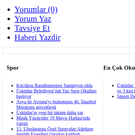
Yorumlar (0)
Yorum Yaz
Tavsiye Et
Haberi Yazdir
Spor
En Çok Oku
Küçüksu Rasathanespor Şampiyon oldu
Üsküdar 
Üsküdar Belediyesi’nin Yaz Spor Okulları
ve 3 kişi 
başlıyor
Sinem De
Asya ile Avrupa'yı buluşturan 46. İstanbul
Maratonu gerçekleşti
Üsküdar'ın yeni bir takımı daha var
Minik Yüzücüler 19 Mayıs Haftası'nda
yarıştı
15. Uluslararası Özel Sporcular Atletizm
Şenliği Engelleri Ortadan kaldırdı