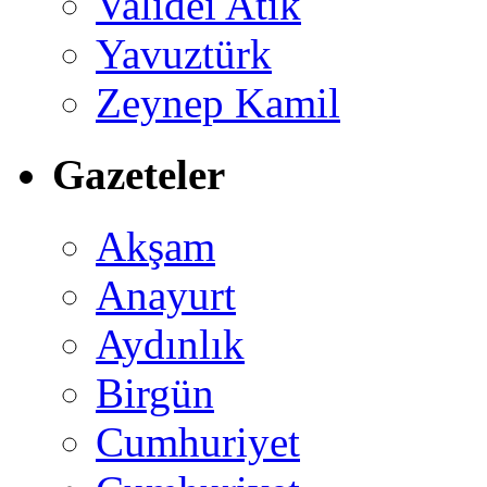
Validei Atik
Yavuztürk
Zeynep Kamil
Gazeteler
Akşam
Anayurt
Aydınlık
Birgün
Cumhuriyet