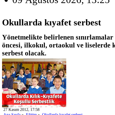
Okullarda kıyafet serbest
Yönetmelikte belirlenen sınırlamalar
öncesi, ilkokul, ortaokul ve liselerde k
serbest olacak.
27 Kasım 2012, 17:58
Ana Sayfa
»
Eğitim
»
Okullarda kıyafet serbest