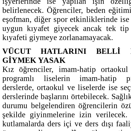
işyerlerinde ise yapılan işin özell
belirlenecek. Öğrenciler, beden eğitim
eşofman, diğer spor etkinliklerinde ise 
uygun kıyafet giyecek ancak tek ti
kıyafeti giymeye zorlanamayacak.
VÜCUT HATLARINI BELLİ 
GİYMEK YASAK
Kız öğrenciler, imam-hatip ortaokul 
programlı liselerin imam-hatip p
derslerde, ortaokul ve liselerde ise s
derslerinde başlarını örtebilecek. Sağl
durumu belgelendiren öğrencilerin özür
şekilde giyinmelerine izin verilecek
kutlamalarda ders içi ve ders dışı faal