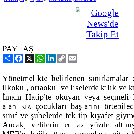
PAYLAŞ :
Paylaş
Facebook
X
WhatsApp
LinkedIn
Copy
Email
Link
Yönetmelikte belirlenen sınırlamalar 
ilkokul, ortaokul ve liselerde kılık ve k
İmam Hatip'te okuyan veya seçmeli 
alan kız çocukları başlarını örtebilec
sınıf ve şubelerde tek tip kıyafet giy
Ancak, velilerin en az yüzde altmış
MEB'e bağlı özel kurumlara ait oku