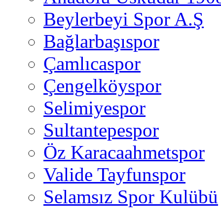
Beylerbeyi Spor A.Ş
Bağlarbaşıspor
Çamlıcaspor
Çengelköyspor
Selimiyespor
Sultantepespor
Öz Karacaahmetspor
Valide Tayfunspor
Selamsız Spor Kulübü