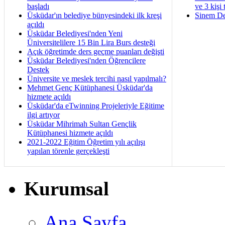
başladı
ve 3 kişi 
Üsküdar'ın belediye bünyesindeki ilk kreşi
Sinem De
açıldı
Üsküdar Belediyesi'nden Yeni
Üniversitelilere 15 Bin Lira Burs desteği
Açık öğretimde ders geçme puanları değişti
Üsküdar Belediyesi'nden Öğrencilere
Destek
Üniversite ve meslek tercihi nasıl yapılmalı?
Mehmet Genç Kütüphanesi Üsküdar'da
hizmete açıldı
Üsküdar'da eTwinning Projeleriyle Eğitime
ilgi artıyor
Üsküdar Mihrimah Sultan Gençlik
Kütüphanesi hizmete açıldı
2021-2022 Eğitim Öğretim yılı açılışı
yapılan törenle gerçekleşti
Kurumsal
Ana Sayfa