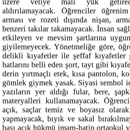
üzere veliye malî yük getire
aldırılamayacak. Öğrenciler öğreni
arması ve rozeti dışında nişan, arm
benzeri takılar takamayacak. İnsan sağ
etkileyen ve mevsim şartlarına uygun
giyilemeyecek. Yönetmeliğe göre, öğre
delikli kıyafetler ile şeffaf kıyafetl
hatlarını belli eden şort, tayt gibi kıyafe
derin yırtmaçlı etek, kısa pantolon, ko
gömlek giymek yasak. Siyasi sembol iç
yazıların yer aldığı fular, bere, şap
materyalleri kullanamayacak. Öğrenci
açık, saçlar temiz ve boyasız olara
yapmayacak, bıyık ve sakal bırakılm
başı açık hükmü imam-hatip ortaokul ve 