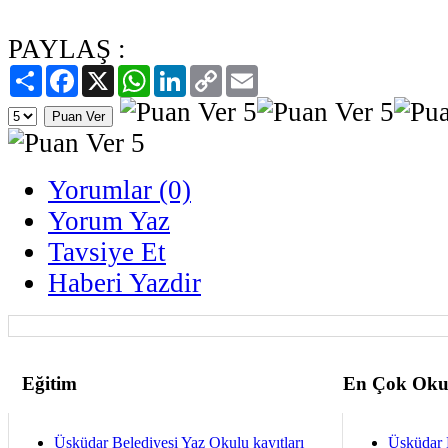
PAYLAŞ :
Paylaş
Facebook
X
WhatsApp
LinkedIn
Copy
Email
Link
Yorumlar (0)
Yorum Yaz
Tavsiye Et
Haberi Yazdir
Eğitim
En Çok Oku
Üsküdar Belediyesi Yaz Okulu kayıtları
Üsküdar 