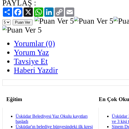
PAYLAŞ :
Paylaş
Facebook
X
WhatsApp
LinkedIn
Copy
Email
Link
Yorumlar (0)
Yorum Yaz
Tavsiye Et
Haberi Yazdir
Eğitim
En Çok Oku
Üsküdar Belediyesi Yaz Okulu kayıtları
Üsküdar 
başladı
ve 3 kişi 
Üsküdar'ın belediye bünyesindeki ilk kreşi
Sinem De