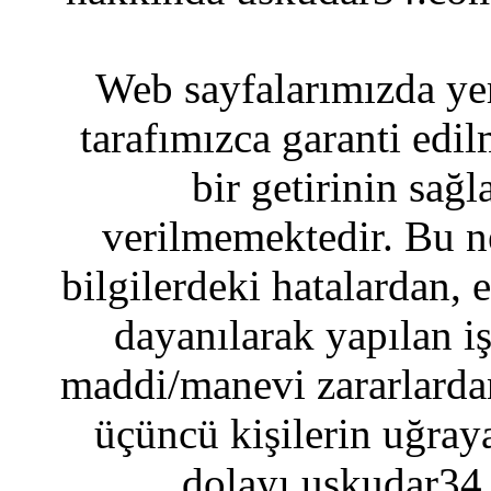
Web sayfalarımızda yer
tarafımızca garanti edil
bir getirinin sağ
verilmemektedir. Bu n
bilgilerdeki hatalardan, 
dayanılarak yapılan i
maddi/manevi zararlardan
üçüncü kişilerin uğraya
dolayı uskudar34