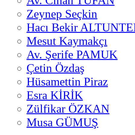
Av. Cihan TUFAN
Zeynep Seçkin
Hacı Bekir ALTUNTE
Mesut Kaymakçı
Av. Şerife PAMUK
Çetin Özdaş
Hüsamettin Piraz
Esra KİRİK
Zülfikar ÖZKAN
Musa GÜMUŞ