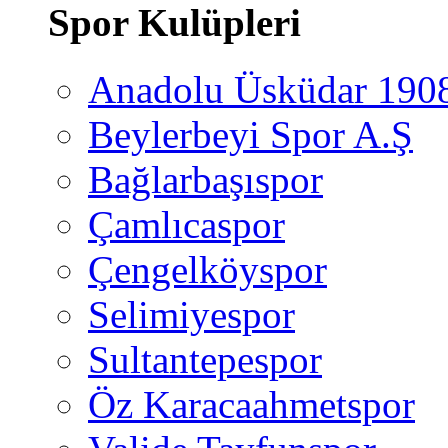
Spor Kulüpleri
Anadolu Üsküdar 190
Beylerbeyi Spor A.Ş
Bağlarbaşıspor
Çamlıcaspor
Çengelköyspor
Selimiyespor
Sultantepespor
Öz Karacaahmetspor