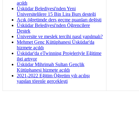
açıldı
Üsküdar Belediyesi'nden Yeni
Üniversitelilere 15 Bin Lira Burs desteği
Açık öğretimde ders geçme puanları değişti
Üsküdar Belediyesi'nden Öğrencilere
Destek
Üniversite ve meslek tercihi nasıl yapılmalı?
Mehmet Genç Kütüphanesi Üsküdar'da
hizmete açıldı
Üsküdar'da eTwinning Projeleriyle Eğitime
ilgi artıyor
Üsküdar Mihrimah Sultan Gençlik
Kütüphanesi hizmete açıldı
2021-2022 Eğitim Öğretim yılı açılışı
yapılan törenle gerçekleşti