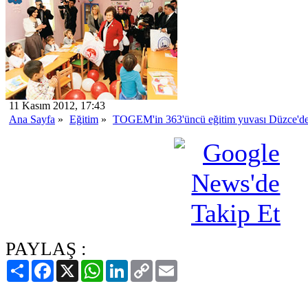
11 Kasım 2012, 17:43
Ana Sayfa
»
Eğitim
»
TOGEM'in 363'üncü eğitim yuvası Düzce'de 
PAYLAŞ :
Paylaş
Facebook
X
WhatsApp
LinkedIn
Copy
Email
Link