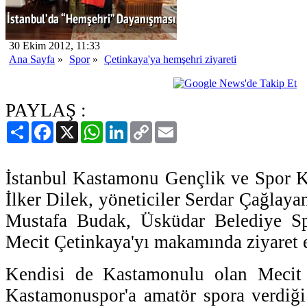
30 Ekim 2012, 11:33
Ana Sayfa
»
Spor
»
Çetinkaya'ya hemşehri ziyareti
PAYLAŞ :
Paylaş
Facebook
X
WhatsApp
LinkedIn
Copy
Email
Link
İstanbul Kastamonu Gençlik ve Spor K
İlker Dilek, yöneticiler Serdar Çağlay
Mustafa Budak, Üsküdar Belediye S
Mecit Çetinkaya'yı makamında ziyaret e
Kendisi de Kastamonulu olan Mecit 
Kastamonuspor'a amatör spora verdiği