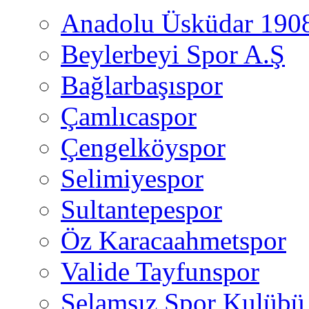
Anadolu Üsküdar 190
Beylerbeyi Spor A.Ş
Bağlarbaşıspor
Çamlıcaspor
Çengelköyspor
Selimiyespor
Sultantepespor
Öz Karacaahmetspor
Valide Tayfunspor
Selamsız Spor Kulübü