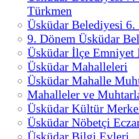
Türkmen
Üsküdar Belediyesi 6
9. Dönem Üsküdar Bel
Üsküdar İlçe Emniyet
Üsküdar Mahalleleri
Üsküdar Mahalle Muht
Mahalleler ve Muhtarl
Üsküdar Kültür Merkez
Üsküdar Nöbetçi Ecza
Üsküdar Bilgi Evleri