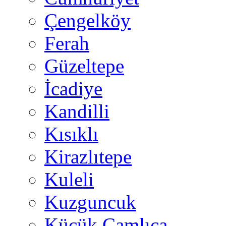
Çengelköy
Ferah
Güzeltepe
İcadiye
Kandilli
Kısıklı
Kirazlıtepe
Kuleli
Kuzguncuk
Küçük Çamlıca