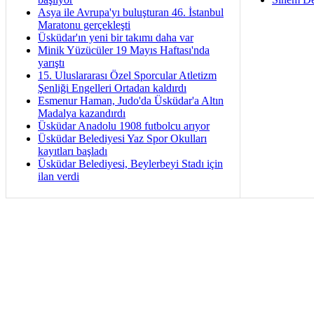
Asya ile Avrupa'yı buluşturan 46. İstanbul
Maratonu gerçekleşti
Üsküdar'ın yeni bir takımı daha var
Minik Yüzücüler 19 Mayıs Haftası'nda
yarıştı
15. Uluslararası Özel Sporcular Atletizm
Şenliği Engelleri Ortadan kaldırdı
Esmenur Haman, Judo'da Üsküdar'a Altın
Madalya kazandırdı
Üsküdar Anadolu 1908 futbolcu arıyor
Üsküdar Belediyesi Yaz Spor Okulları
kayıtları başladı
Üsküdar Belediyesi, Beylerbeyi Stadı için
ilan verdi