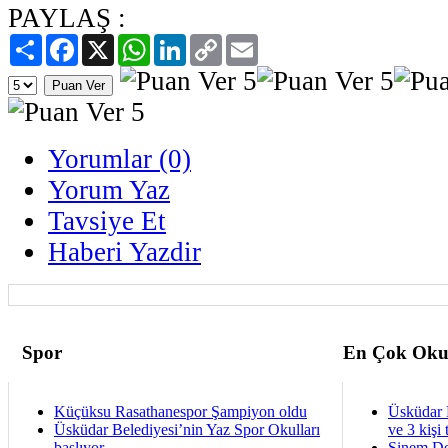
PAYLAŞ :
Paylaş
Facebook
X
WhatsApp
LinkedIn
Copy
Email
Link
Yorumlar (0)
Yorum Yaz
Tavsiye Et
Haberi Yazdir
Spor
En Çok Oku
Küçüksu Rasathanespor Şampiyon oldu
Üsküdar 
Üsküdar Belediyesi’nin Yaz Spor Okulları
ve 3 kişi 
başlıyor
Sinem De