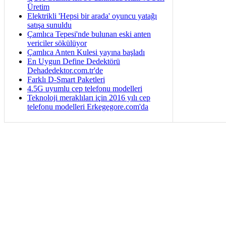
Üretim
Elektrikli 'Hepsi bir arada' oyuncu yatağı
satışa sunuldu
Çamlıca Tepesi'nde bulunan eski anten
vericiler sökülüyor
Çamlıca Anten Kulesi yayına başladı
En Uygun Define Dedektörü
Dehadedektor.com.tr'de
Farklı D-Smart Paketleri
4.5G uyumlu cep telefonu modelleri
Teknoloji meraklıları için 2016 yılı cep
telefonu modelleri Erkegegore.com'da