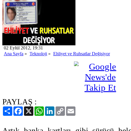
02 Eylül 2012, 19:31
Ana Sayfa
»
Teknoloji
»
Ehliyet ve Ruhsatlar Değişiyor
PAYLAŞ :
Paylaş
Facebook
X
WhatsApp
LinkedIn
Copy
Email
Link
Artık banka kartları gibi sürücü bel