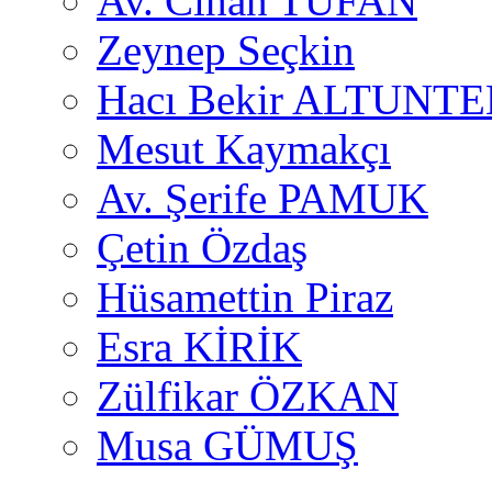
Av. Cihan TUFAN
Zeynep Seçkin
Hacı Bekir ALTUNTE
Mesut Kaymakçı
Av. Şerife PAMUK
Çetin Özdaş
Hüsamettin Piraz
Esra KİRİK
Zülfikar ÖZKAN
Musa GÜMUŞ