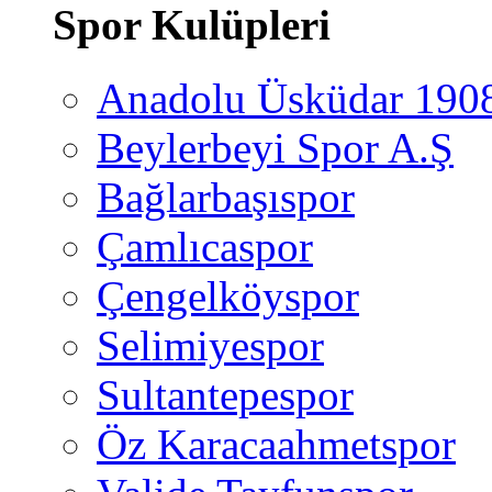
Spor Kulüpleri
Anadolu Üsküdar 190
Beylerbeyi Spor A.Ş
Bağlarbaşıspor
Çamlıcaspor
Çengelköyspor
Selimiyespor
Sultantepespor
Öz Karacaahmetspor