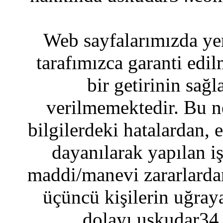
Web sayfalarımızda yer
tarafımızca garanti edil
bir getirinin sağ
verilmemektedir. Bu n
bilgilerdeki hatalardan, 
dayanılarak yapılan i
maddi/manevi zararlardan
üçüncü kişilerin uğraya
dolayı uskudar34