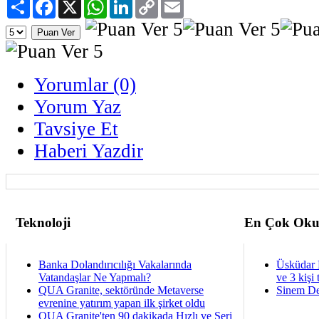
Paylaş
Facebook
X
WhatsApp
LinkedIn
Copy
Email
Link
Yorumlar (0)
Yorum Yaz
Tavsiye Et
Haberi Yazdir
Teknoloji
En Çok Oku
Banka Dolandırıcılığı Vakalarında
Üsküdar 
Vatandaşlar Ne Yapmalı?
ve 3 kişi 
QUA Granite, sektöründe Metaverse
Sinem De
evrenine yatırım yapan ilk şirket oldu
QUA Granite'ten 90 dakikada Hızlı ve Seri