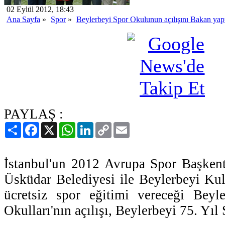
02 Eylül 2012, 18:43
Ana Sayfa
»
Spor
»
Beylerbeyi Spor Okulunun açılışını Bakan yap
PAYLAŞ :
Paylaş
Facebook
X
WhatsApp
LinkedIn
Copy
Email
Link
İstanbul'un 2012 Avrupa Spor Başkent
Üsküdar Belediyesi ile Beylerbeyi Ku
ücretsiz spor eğitimi vereceği Bey
Okulları'nın açılışı, Beylerbeyi 75. Yıl 