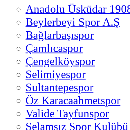
Anadolu Üsküdar 190
Beylerbeyi Spor A.Ş
Bağlarbaşıspor
Çamlıcaspor
Çengelköyspor
Selimiyespor
Sultantepespor
Öz Karacaahmetspor
Valide Tayfunspor
Selamsız Spor Kulübü