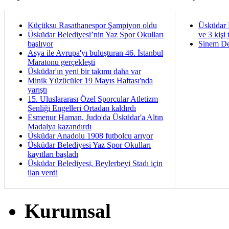
Küçüksu Rasathanespor Şampiyon oldu
Üsküdar 
Üsküdar Belediyesi’nin Yaz Spor Okulları
ve 3 kişi 
başlıyor
Sinem De
Asya ile Avrupa'yı buluşturan 46. İstanbul
Maratonu gerçekleşti
Üsküdar'ın yeni bir takımı daha var
Minik Yüzücüler 19 Mayıs Haftası'nda
yarıştı
15. Uluslararası Özel Sporcular Atletizm
Şenliği Engelleri Ortadan kaldırdı
Esmenur Haman, Judo'da Üsküdar'a Altın
Madalya kazandırdı
Üsküdar Anadolu 1908 futbolcu arıyor
Üsküdar Belediyesi Yaz Spor Okulları
kayıtları başladı
Üsküdar Belediyesi, Beylerbeyi Stadı için
ilan verdi
Kurumsal