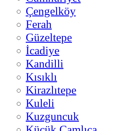
Çengelköy
Ferah
Güzeltepe
İcadiye
Kandilli
Kısıklı
Kirazlıtepe
Kuleli
Kuzguncuk
Küçük Çamlıca