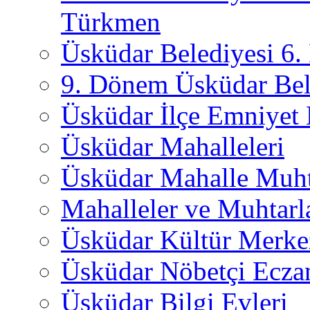
Türkmen
Üsküdar Belediyesi 6
9. Dönem Üsküdar Bel
Üsküdar İlçe Emniyet
Üsküdar Mahalleleri
Üsküdar Mahalle Muht
Mahalleler ve Muhtarl
Üsküdar Kültür Merkez
Üsküdar Nöbetçi Ecza
Üsküdar Bilgi Evleri