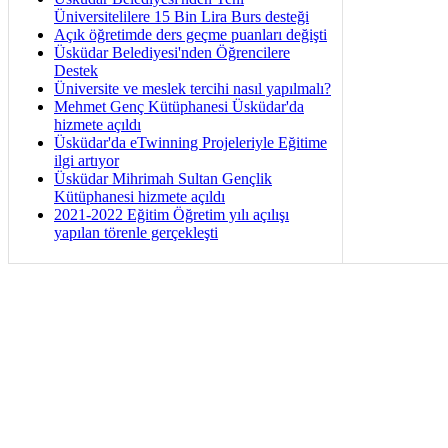
Üniversitelilere 15 Bin Lira Burs desteği
Açık öğretimde ders geçme puanları değişti
Üsküdar Belediyesi'nden Öğrencilere
Destek
Üniversite ve meslek tercihi nasıl yapılmalı?
Mehmet Genç Kütüphanesi Üsküdar'da
hizmete açıldı
Üsküdar'da eTwinning Projeleriyle Eğitime
ilgi artıyor
Üsküdar Mihrimah Sultan Gençlik
Kütüphanesi hizmete açıldı
2021-2022 Eğitim Öğretim yılı açılışı
yapılan törenle gerçekleşti