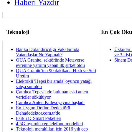
Haberi Yazdir
Teknoloji
En Çok Oku
Banka Dolandırıcılığı Vakalarında
Üsküdar 
Vatandaşlar Ne Yapmalı?
ve 3 kişi 
QUA Granite, sektöründe Metaverse
Sinem De
evrenine yatırım yapan ilk şirket oldu
QUA Granite'ten 90 dakikada Hızlı ve Seri
Üretim
Elektrikli 'Hepsi bir arada' oyuncu yatağı
satışa sunuldu
Çamlıca Tepesi'nde bulunan eski anten
vericiler sökülüyor
Çamlıca Anten Kulesi yayına başladı
En Uygun Define Dedektörü
Dehadedektor.com.tr'de
Farklı D-Smart Paketleri
4.5G uyumlu cep telefonu modelleri
Teknoloji meraklıları için 2016 yılı cep