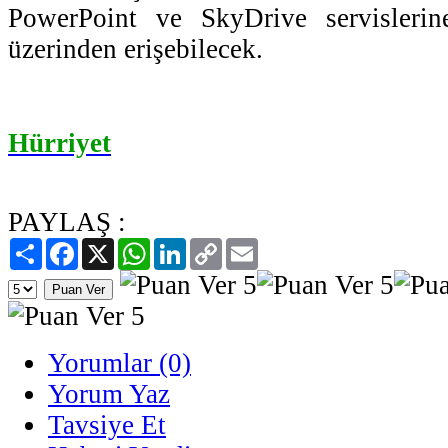
PowerPoint ve SkyDrive servisleri
üzerinden erişebilecek.
Hürriyet
PAYLAŞ :
Paylaş
Facebook
X
WhatsApp
LinkedIn
Copy
Email
Link
Yorumlar (0)
Yorum Yaz
Tavsiye Et