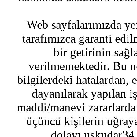
Web sayfalarımızda yer
tarafımızca garanti edil
bir getirinin sağ
verilmemektedir. Bu n
bilgilerdeki hatalardan, 
dayanılarak yapılan i
maddi/manevi zararlardan
üçüncü kişilerin uğraya
dolayı uskudar34