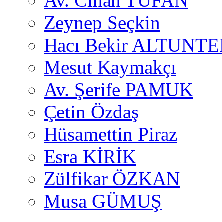
Av. Cihan TUFAN
Zeynep Seçkin
Hacı Bekir ALTUNTE
Mesut Kaymakçı
Av. Şerife PAMUK
Çetin Özdaş
Hüsamettin Piraz
Esra KİRİK
Zülfikar ÖZKAN
Musa GÜMUŞ