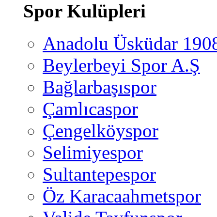
Spor Kulüpleri
Anadolu Üsküdar 190
Beylerbeyi Spor A.Ş
Bağlarbaşıspor
Çamlıcaspor
Çengelköyspor
Selimiyespor
Sultantepespor
Öz Karacaahmetspor