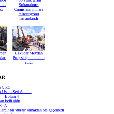
mbol
400 yıllık tarihi
üm -
Sultanahmet
az
Camisi'nin minare
restorasyonu
tamamlandı
rban
Üsküdar Meydan
ları
Projesi için ilk adım
atıldı
AR
 Çıktı
 Usta - Seri Sonu...
a! - Bölüm 4
n belli oldu
 USTA
lardır bir 'durak' olmaktan öte geçemedi''