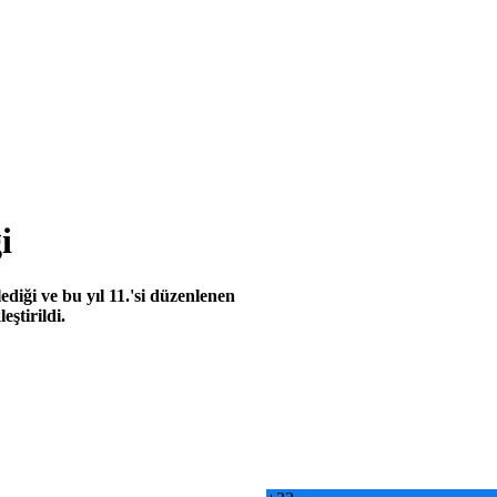
i
diği ve bu yıl 11.'si düzenlenen
eştirildi.