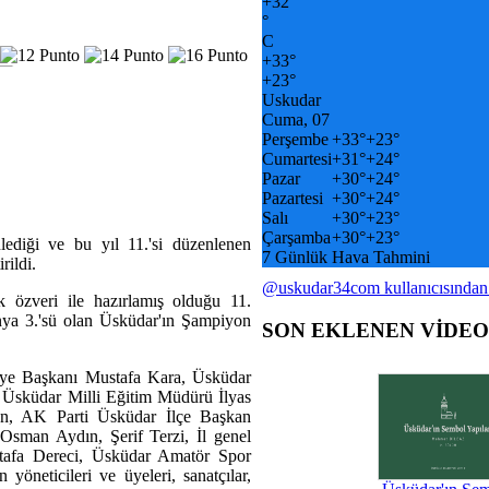
+
32
°
C
+
33°
+
23°
Uskudar
Cuma, 07
Perşembe
+
33°
+
23°
Cumartesi
+
31°
+
24°
Pazar
+
30°
+
24°
Pazartesi
+
30°
+
24°
Salı
+
30°
+
23°
Çarşamba
+
30°
+
23°
ediği ve bu yıl 11.'si düzenlenen
7 Günlük Hava Tahmini
rildi.
@uskudar34com kullanıcısından
 özveri ile hazırlamış olduğu 11.
nya 3.'sü olan Üsküdar'ın Şampiyon
SON EKLENEN VİDE
diye Başkanı Mustafa Kara, Üsküdar
 Üsküdar Milli Eğitim Müdürü İlyas
n, AK Parti Üsküdar İlçe Başkan
sman Aydın, Şerif Terzi, İl genel
stafa Dereci, Üsküdar Amatör Spor
 yöneticileri ve üyeleri, sanatçılar,