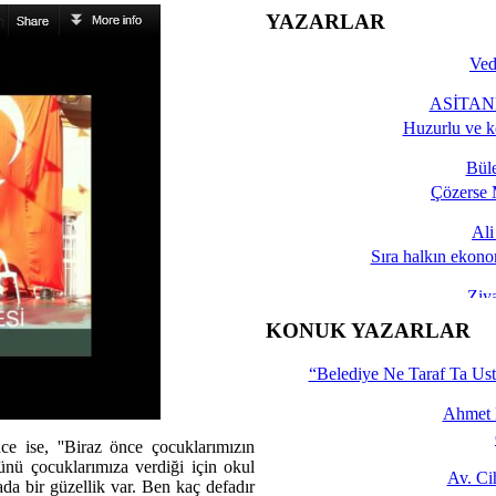
YAZARLAR
Ved
ASİTANE
Huzurlu ve k
Bül
Çözerse 
Al
Sıra halkın ekono
Ziy
İşte 
KONUK YAZARLAR
Yalçın
“Belediye Ne Taraf Ta Ust
Ahmet 
ce ise, ''Biraz önce çocuklarımızın
ünü çocuklarımıza verdiği için okul
Av. C
ada bir güzellik var. Ben kaç defadır