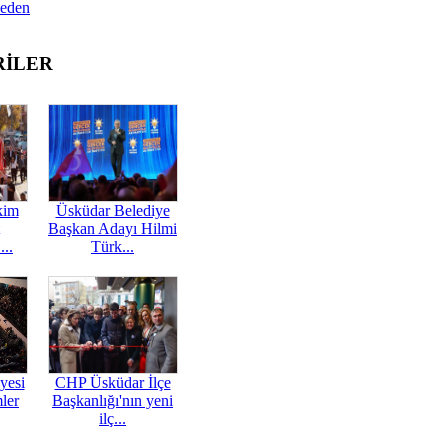
Neden
RİLER
kim
Üsküdar Belediye
Başkan Adayı Hilmi
...
Türk...
yesi
CHP Üsküdar İlçe
mler
Başkanlığı'nın yeni
ilç...