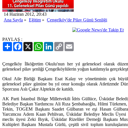
14 Haziran 2012, 20:43
Ana Sayfa
»
Eğitim
»
Çengelköy'de Pilav Günü Şenliği
PAYLAŞ :
Paylaş
Facebook
X
WhatsApp
LinkedIn
Copy
Email
Link
Çengelköy İlköğretim Okulu'nun her yıl geleneksel olarak düzenl
geleneksel pilav şenliği Çengelköylülerin yoğun katılımıyla gerçekleşti
Okul Aile Birliği Başkanı Esat Kalay ve yönetiminin çok büyük
geleneksel pilav gününe bu yıl onur konuğu olarak Atletizmde Dü
Sporcusu Aslı Çakır Alptekin de katıldı.
AK Parti İstanbul Bölge Milletvekili İdris Güllüce, Üsküdar Bele
Belediye Başkan Yardımcısı Ali Rıza Şenbabaoğlu, Hilmi Türkmen,
Tekin, TOGEM Başkanı Saadet Gülbaran ve eşi Hasan Gülbara
Yarcımcısı Adem Kaan Pehlivan, Üsküdar Belediye Meclis Üyesi O
meclis üyesi Zeki Bıyık, Üsküdar Rizeliler Derneği Başkanı Mu
Kulüpleri Başkanı Mustafa Gürlü, çeşitli sivil toplum kuruluşlarının