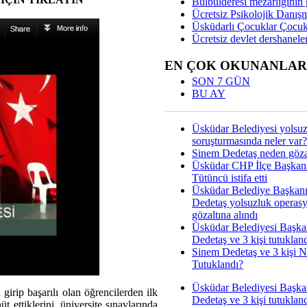
Bülbülderesi mezarlığının gi
Ücretsiz Psikolojik Danış
Üsküdarlı Çocuklar Çocuk
Ücretsiz devlet dershaneler
EN ÇOK OKUNANLAR
SON 7 GÜN
BU AY
Üsküdar Belediyesi yolsu
soruşturmasında neler var?
Sinem Dedetaş neden gözal
Üsküdar CHP İlçe Başkan
Tütüncü istifa etti
Üsküdar Belediye Başkan
Dedetaş yolsuzluk operas
gözaltına alındı
Üsküdar Belediyesi Başka
Dedetaş ve 3 kişi tutuklan
Sinem Dedetaş ve 3 kişi 
Tutuklandı?
Üsküdar Belediyesi Başka
girip başarılı olan öğrencilerden ilk
Dedetaş ve 3 kişi tutuklan
t ettiklerini, üniversite sınavlarında