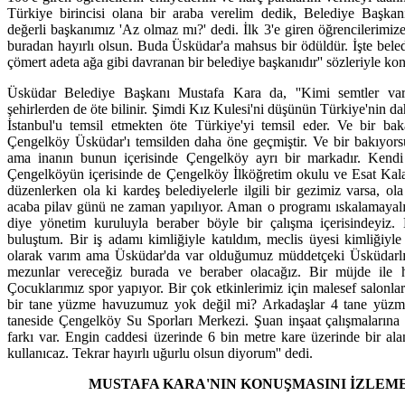
Türkiye birincisi olana bir araba verelim dedik, Belediye Başkan
değerli başkanımız 'Az olmaz mı?' dedi. İlk 3'e giren öğrencilerimiz
buradan hayırlı olsun. Buda Üsküdar'a mahsus bir ödüldür. İşte bele
çömert adeta ağa gibi davranan bir belediye başkanıdır'' sözleriyle k
Üsküdar Belediye Başkanı Mustafa Kara da, ''Kimi semtler vardır,
şehirlerden de öte bilinir. Şimdi Kız Kulesi'ni düşünün Türkiye'nin da
İstanbul'u temsil etmekten öte Türkiye'yi temsil eder. Ve bir bak
Çengelköy Üsküdar'ı temsilden daha öne geçmiştir. Ve bir bakıyors
ama inanın bunun içerisinde Çengelköy ayrı bir markadır. Kendi iç
Çengelköyün içerisinde de Çengelköy İlköğretim okulu ve Esat Kala
düzenlerken ola ki kardeş belediyelerle ilgili bir gezimiz varsa, ol
acaba pilav günü ne zaman yapılıyor. Aman o programı ıskalamaya
diye yönetim kuruluyla beraber böyle bir çalışma içerisindeyiz.
buluştum. Bir iş adamı kimliğiyle katıldım, meclis üyesi kimliğiyl
olarak varım ama Üsküdar'da var olduğumuz müddetçeki Üsküdarlıy
mezunlar vereceğiz burada ve beraber olacağız. Bir müjde ile hu
Çocuklarımız spor yapıyor. Bir çok etkinlerimiz için malesef salonla
bir tane yüzme havuzumuz yok değil mi? Arkadaşlar 4 tane yüzm
taneside Çengelköy Su Sporları Merkezi. Şuan inşaat çalışmaların
farkı var. Engin caddesi üzerinde 6 bin metre kare üzerinde bir al
kullanıcaz. Tekrar hayırlı uğurlu olsun diyorum'' dedi.
MUSTAFA KARA'NIN KONUŞMASINI İZLEME