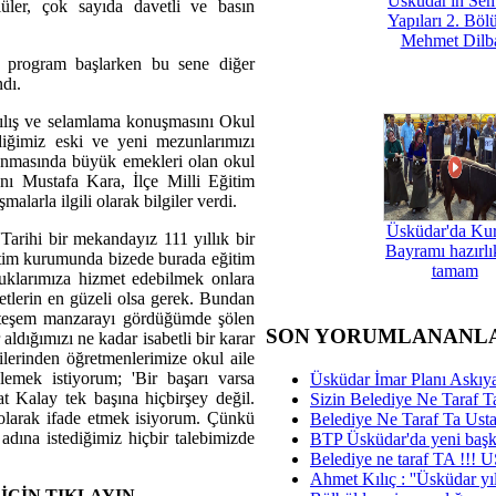
Üsküdar'ın Se
lüler, çok sayıda davetli ve basın
Yapıları 2. Böl
Mehmet Dilb
a program başlarken bu sene diğer
dı.
ılış ve selamlama konuşmasını Okul
iğimiz eski ve yeni mezunlarımızı
anmasında büyük emekleri olan okul
nı Mustafa Kara, İlçe Milli Eğitim
alarla ilgili olarak bilgiler verdi.
Üsküdar'da Ku
Tarihi bir mekandayız 111 yıllık bir
Bayramı hazırlık
ğitim kurumunda bizede burada eğitim
tamam
cuklarımıza hizmet edebilmek onlara
etlerin en güzeli olsa gerek. Bundan
hteşem manzarayı gördüğümde şölen
SON YORUMLANANL
dığımızı ne kadar isabetli bir karar
ilerinden öğretmenlerimize okul aile
ylemek istiyorum; 'Bir başarı varsa
Üsküdar İmar Planı Askıya
at Kalay tek başına hiçbirşey değil.
Sizin Belediye Ne Taraf Ta
olarak ifade etmek isiyorum. Çünkü
Belediye Ne Taraf Ta Ust
adına istediğimiz hiçbir talebimizde
BTP Üsküdar'da yeni başka
Belediye ne taraf TA !!!
Ahmet Kılıç : ''Üsküdar yıl
İÇİN TIKLAYIN