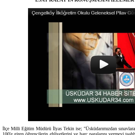
İlçe Milli Eğitim Müdürü İlyas Tekin ise; ''Üsküdarımızdan sınavlara 
100'e giren öğrencilerin ehliyetlerini ve harç paralarını vermeyi taahhü