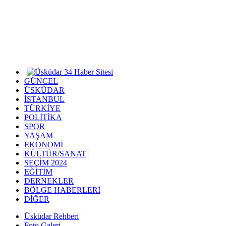
GÜNCEL
ÜSKÜDAR
İSTANBUL
TÜRKİYE
POLİTİKA
SPOR
YAŞAM
EKONOMİ
KÜLTÜR/SANAT
SEÇİM 2024
EĞİTİM
DERNEKLER
BÖLGE HABERLERİ
DİĞER
Üsküdar Rehberi
Foto Galeri