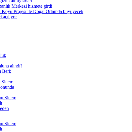
zli kalmış sırları...
manlık Merkezi hizmete girdi
 Köyü Projesi ile Doğal Ortamda büyüyecek
i açılıyor
zluk
tına alındı?
ı Berk
ı Sinem
yonunda
nı Sinem
dı
Neden
nı Sinem
dı