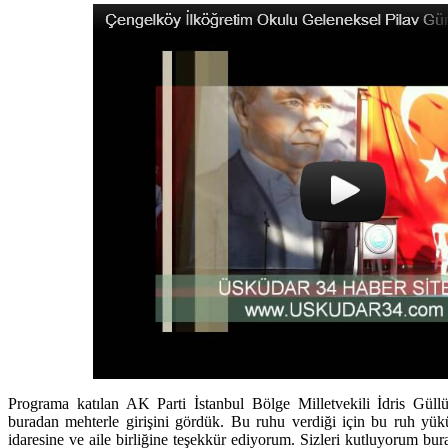
Programa katılan AK Parti İstanbul Bölge Milletvekili İdris Güllü
buradan mehterle girişini gördük. Bu ruhu verdiği için bu ruh yük
idaresine ve aile birliğine teşekkür ediyorum. Sizleri kutluyorum bur