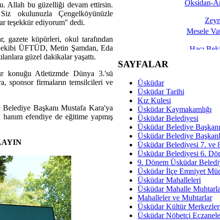
Oksidan-An
. Allah bu güzelliği devam ettirsin.
 Siz okulunuzla Çengelköyünüzle
Zeyn
rar teşekkür ediyorum'' dedi.
Mesele Vat
ar, gazete küpürleri, okul tarafından
yunu ekibi ÜFTÜD, Metin Şamdan, Eda
Hacı Be
lanlara güzel dakikalar yaşattı.
Okullarda M
SAYFALAR
onur konuğu Atletizmde Dünya 3.'sü
Mesu
, sponsor firmaların temsilcileri ve
Üsküdar
Dünya Fani, Ama Kısa
Üsküdar Tarihi
Kız Kulesi
Sav
 Belediye Başkanı Mustafa Kara'ya
Üsküdar Kaymakamlığı
 hanım efendiye de eğitime yapmış
Hukukun Adale
Üsküdar Belediyesi
Üsküdar Belediye Başkan
Av. Ş
Üsküdar Belediye Başkanl
LAYIN
Üsküdar Belediyesi 7. ve
İmar Sorunlarının Genel Ç
Üsküdar Belediyesi 6. Dö
9. Dönem Üsküdar Belediy
Çet
Üsküdar İlçe Emniyet Mü
Arakan Ner
Üsküdar Mahalleleri
Üsküdar Mahalle Muhtarla
Hüsam
Mahalleler ve Muhtarlar
Bayramın Mü
Üsküdar Kültür Merkezler
Üsküdar Nöbetçi Eczanele
Es