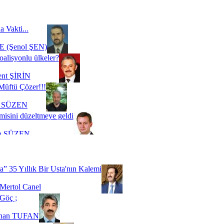
a Vakti...
 (Şenol ŞEN)
oalisyonlu ülkeler?
ent ŞİRİN
Müftü Çözer!!!
i SÜZEN
misini düzeltmeye geldi
a SÜZEN
Biz buyuz...
 SOYSEVİNÇ
a” 35 Yıllık Bir Usta'nın Kalemi
Mertol Canel
Göç ;
ihan TUFAN