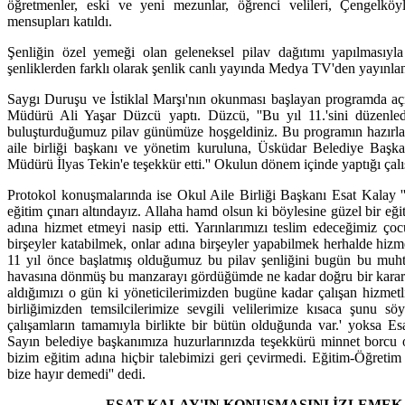
öğretmenler, eski ve yeni mezunlar, öğrenci velileri, Çengelköy
mensupları katıldı.
Şenliğin özel yemeği olan geleneksel pilav dağıtımı yapılmasıyl
şenliklerden farklı olarak şenlik canlı yayında Medya TV'den yayınlan
Saygı Duruşu ve İstiklal Marşı'nın okunması başlayan programda aç
Müdürü Ali Yaşar Düzcü yaptı. Düzcü, ''Bu yıl 11.'sini düzenled
buluşturduğumuz pilav günümüze hoşgeldiniz. Bu programın hazırl
aile birliği başkanı ve yönetim kuruluna, Üsküdar Belediye Başka
Müdürü İlyas Tekin'e teşekkür etti.'' Okulun dönem içinde yaptığı çalışm
Protokol konuşmalarında ise Okul Aile Birliği Başkanı Esat Kalay ''
eğitim çınarı altındayız. Allaha hamd olsun ki böylesine güzel bir e
adına hizmet etmeyi nasip etti. Yarınlarımızı teslim edeceğimiz ço
birşeyler katabilmek, onlar adına birşeyler yapabilmek herhalde hizm
11 yıl önce başlatmış olduğumuz bu pilav şenliğini bugün bu mu
havasına dönmüş bu manzarayı gördüğümde ne kadar doğru bir karar al
aldığımızı o gün ki yöneticilerimizden bugüne kadar çalışan hizmetl
birliğimizden temsilcilerimize sevgili velilerimize kısaca şunu sö
çalışamların tamamıyla birlikte bir bütün olduğunda var.' yoksa Es
Sayın belediye başkanımıza huzurlarınızda teşekkürü minnet borcu 
bizim eğitim adına hiçbir talebimizi geri çevirmedi. Eğitim-Öğretim 
bize hayır demedi'' dedi.
ESAT KALAY'IN KONUŞMASINI İZLEMEK 