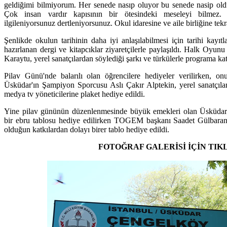
geldiğimi bilmiyorum. Her senede nasıp oluyor bu senede nasip oldu
Çok insan vardır kapısının bir ötesindeki meseleyi bilmez.
ilgileniyorsunuz dertleniyorsunuz. Okul idaresine ve aile birliğine tek
Şenlikde okulun tarihinin daha iyi anlaşılabilmesi için tarihi kayıtl
hazırlanan dergi ve kitapcıklar ziyaretçilerle paylaşıldı. Halk O
Karaytu, yerel sanatçılardan söylediği şarkı ve türkülerle programa katı
Pilav Günü'nde balarılı olan öğrencilere hediyeler verilirken, 
Üsküdar'ın Şampiyon Sporcusu Aslı Çakır Alptekin, yerel sanatçılara
medya tv yöneticilerine plaket hediye edildi.
Yine pilav gününün düzenlenmesinde büyük emekleri olan Üsküdar
bir ebru tablosu hediye edilirken TOGEM başkanı Saadet Gülbaran
olduğun katkılardan dolayı birer tablo hediye edildi.
FOTOĞRAF GALERİSİ İÇİN TIK