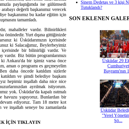
Sinem Dedetaş ve 3 kişi 
ımızla paylaştığımda ise gülümsedi
Tutuklandı?
e arabayı değerli başkanımız verecek
diye başkanımız bu kadar eğitim için
SON EKLENEN GALE
onuşmasını tamamladı.
 mahalleler vardır. Bilinirlikleri
ha önündedir. Yurt dışına gittiğinizde
arsınız ki Üsküdarımızın içerisinde
unuz ki Salacağımız, Beylerbeyimiz
erisinde bir bilinirliği vardır. Ve
y vardır. Biz bütün programlarımızı
a ki Ankara'da bir işimiz varsa önce
Üsküdar 29 E
lım, aman o programı es geçmeyelim
Cumhuriyet
 Ben daha öncede katıldım sizlerle
Bayramı'nın 1
e katıldım ve şimdi belediye başkanı
ız hepimiz inşallah daha nice nice
zurlarınızdan ayrılmak istiyorum.
rımız yok. Üsküdar'da kapalı ısıtmalı
e havuzu yapıyoruz. Bunlardan bir
a devam ediyoruz. Tam 18 metre kot
an ve inşallah seneye bu zamanlarda
Üsküdar Beledi
''Yerel Yöneti
Şö...
K İÇİN TIKLAYIN