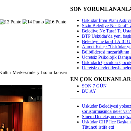
SON YORUMLANANL
Üsküdar İmar Planı Askıya
Sizin Belediye Ne Taraf Ta
Belediye Ne Taraf Ta Ust
BTP Üsküdar'da yeni başka
Belediye ne taraf TA !!!
Ahmet Kılıç : ''Üsküdar yıl
Bülbülderesi mezarlığının gi
Ücretsiz Psikolojik Danış
Üsküdarlı Çocuklar Çocuk
Ücretsiz devlet dershaneler
ültür Merkezi'nde yıl sonu konseri
EN ÇOK OKUNANLAR
SON 7 GÜN
BU AY
Üsküdar Belediyesi yolsu
soruşturmasında neler var?
Sinem Dedetaş neden gözal
Üsküdar CHP İlçe Başkan
Tütüncü istifa etti