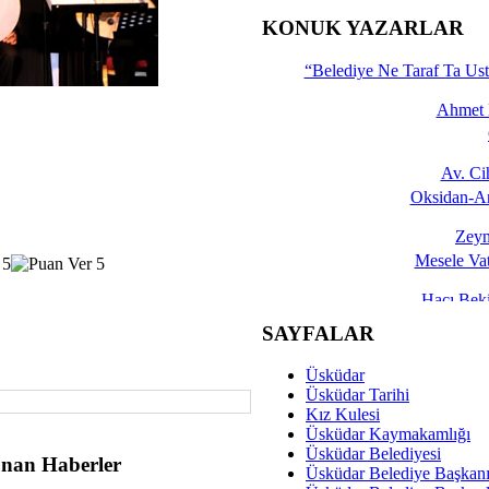
İşte 
KONUK YAZARLAR
Yalçın
“Belediye Ne Taraf Ta Ust
Ahmet 
Av. C
Oksidan-An
Zeyn
Mesele Vat
Hacı Be
Okullarda M
SAYFALAR
Mesu
Üsküdar
Dünya Fani, Ama Kısa
Üsküdar Tarihi
Kız Kulesi
Sav
Üsküdar Kaymakamlığı
Hukukun Adale
Üsküdar Belediyesi
nan Haberler
Üsküdar Belediye Başkan