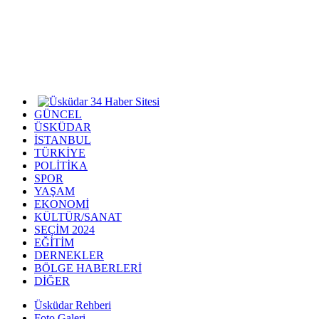
GÜNCEL
ÜSKÜDAR
İSTANBUL
TÜRKİYE
POLİTİKA
SPOR
YAŞAM
EKONOMİ
KÜLTÜR/SANAT
SEÇİM 2024
EĞİTİM
DERNEKLER
BÖLGE HABERLERİ
DİĞER
Üsküdar Rehberi
Foto Galeri