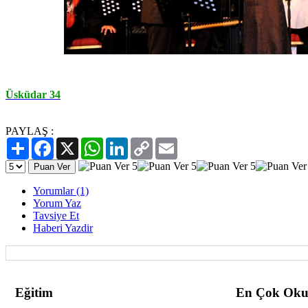
Üsküdar 34
PAYLAŞ :
Paylaş
Facebook
X
WhatsApp
LinkedIn
Copy
Email
Link
Yorumlar (1)
Yorum Yaz
Tavsiye Et
Haberi Yazdir
Eğitim
En Çok Oku