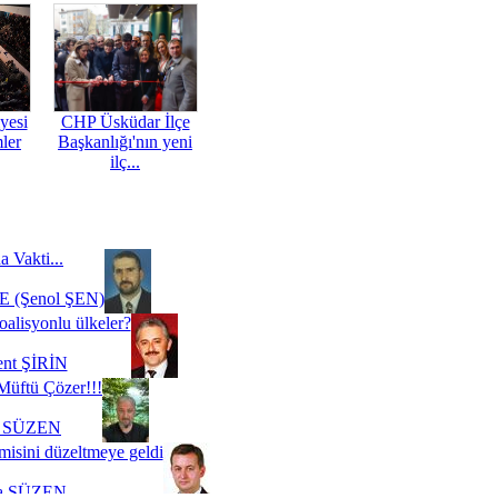
yesi
CHP Üsküdar İlçe
mler
Başkanlığı'nın yeni
ilç...
a Vakti...
 (Şenol ŞEN)
oalisyonlu ülkeler?
ent ŞİRİN
Müftü Çözer!!!
i SÜZEN
misini düzeltmeye geldi
a SÜZEN