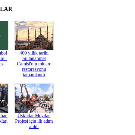
OLAR
mbol
400 yıllık tarihi
üm -
Sultanahmet
az
Camisi'nin minare
restorasyonu
tamamlandı
rban
Üsküdar Meydan
ları
Projesi için ilk adım
atıldı