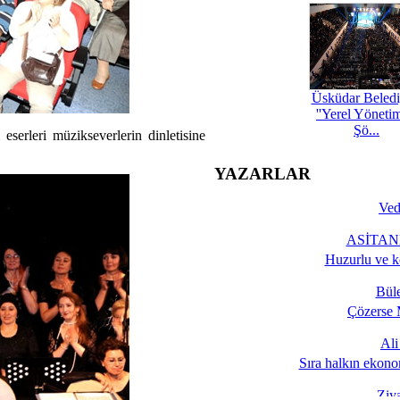
Üsküdar Beledi
''Yerel Yöneti
Şö...
erleri müzikseverlerin dinletisine
YAZARLAR
Ved
ASİTANE
Huzurlu ve k
Bül
Çözerse 
Al
Sıra halkın ekono
Ziy