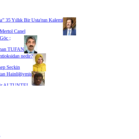
Biz buyuz...
 SOYSEVİNÇ
a” 35 Yıllık Bir Usta'nın Kalemi
Mertol Canel
Göç ;
ihan TUFAN
tioksidan nedir?
ep Seçkin
an Hainliğiymiş
kir ALTUNTEL
adde Bağımlılığı
t Kaymakçı
 Bir Süre De Olsa Burdayız
aş ŞENEL
ti Kalmadı Üstadım!
ı