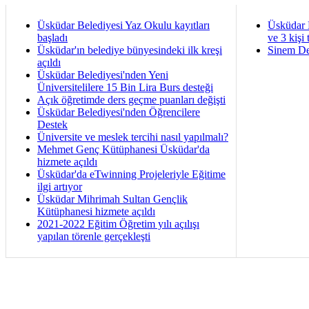
Üsküdar Belediyesi Yaz Okulu kayıtları
Üsküdar 
başladı
ve 3 kişi 
Üsküdar'ın belediye bünyesindeki ilk kreşi
Sinem De
açıldı
Üsküdar Belediyesi'nden Yeni
Üniversitelilere 15 Bin Lira Burs desteği
Açık öğretimde ders geçme puanları değişti
Üsküdar Belediyesi'nden Öğrencilere
Destek
Üniversite ve meslek tercihi nasıl yapılmalı?
Mehmet Genç Kütüphanesi Üsküdar'da
hizmete açıldı
Üsküdar'da eTwinning Projeleriyle Eğitime
ilgi artıyor
Üsküdar Mihrimah Sultan Gençlik
Kütüphanesi hizmete açıldı
2021-2022 Eğitim Öğretim yılı açılışı
yapılan törenle gerçekleşti