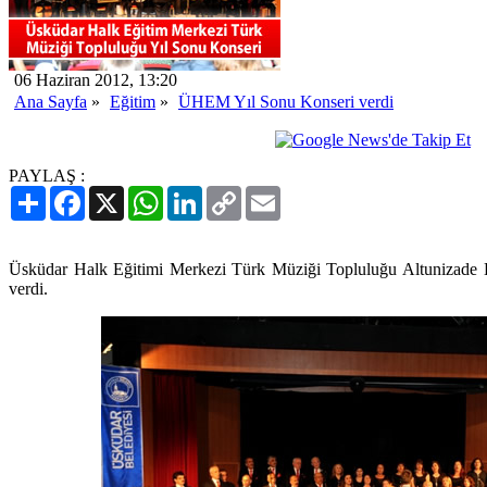
06 Haziran 2012, 13:20
Ana Sayfa
»
Eğitim
»
ÜHEM Yıl Sonu Konseri verdi
PAYLAŞ :
Paylaş
Facebook
X
WhatsApp
LinkedIn
Copy
Email
Link
Üsküdar Halk Eğitimi Merkezi Türk Müziği Topluluğu Altunizade K
verdi.