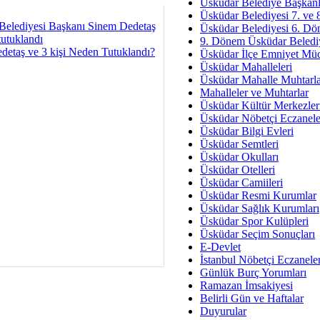
Av. Ş
Üsküdar Belediye Başkanl
Üsküdar Belediyesi 7. ve
İmar Sorunlarının Genel Ç
Belediyesi Başkanı Sinem Dedetaş
Üsküdar Belediyesi 6. Dö
tutuklandı
9. Dönem Üsküdar Belediy
Çet
detaş ve 3 kişi Neden Tutuklandı?
Üsküdar İlçe Emniyet Mü
Arakan Ner
Üsküdar Mahalleleri
Üsküdar Mahalle Muhtarla
Hüsam
Mahalleler ve Muhtarlar
Bayramın Mü
Üsküdar Kültür Merkezler
Üsküdar Nöbetçi Eczanele
Es
Üsküdar Bilgi Evleri
Ruhsal Yön
Üsküdar Semtleri
Üsküdar Okulları
Zülf
Üsküdar Otelleri
Üsküdar Kar
Üsküdar Camiileri
Üsküdar Resmi Kurumlar
Mus
Üsküdar Sağlık Kurumları
Üsküdar Spor Kulüpleri
Üsküdar Seçim Sonuçları
E-Devlet
İstanbul Nöbetçi Eczanele
Günlük Burç Yorumları
Ramazan İmsakiyesi
Belirli Gün ve Haftalar
Duyurular