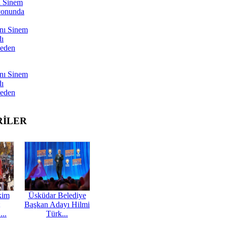
ı Sinem
yonunda
nı Sinem
dı
Neden
nı Sinem
dı
Neden
RİLER
kim
Üsküdar Belediye
Başkan Adayı Hilmi
...
Türk...