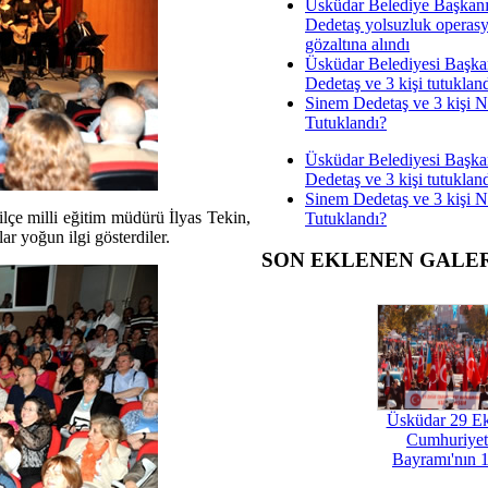
Üsküdar Belediye Başkan
Dedetaş yolsuzluk operas
gözaltına alındı
Üsküdar Belediyesi Başka
Dedetaş ve 3 kişi tutuklan
Sinem Dedetaş ve 3 kişi 
Tutuklandı?
Üsküdar Belediyesi Başka
Dedetaş ve 3 kişi tutuklan
Sinem Dedetaş ve 3 kişi 
çe milli eğitim müdürü İlyas Tekin,
Tutuklandı?
r yoğun ilgi gösterdiler.
SON EKLENEN GALE
Üsküdar 29 E
Cumhuriyet
Bayramı'nın 1