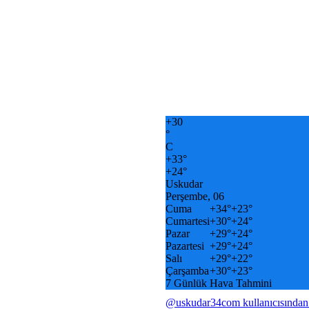
+
30
°
C
+
33°
+
24°
Uskudar
Perşembe, 06
Cuma
+
34°
+
23°
Cumartesi
+
30°
+
24°
Pazar
+
29°
+
24°
Pazartesi
+
29°
+
24°
Salı
+
29°
+
22°
Çarşamba
+
30°
+
23°
7 Günlük Hava Tahmini
@uskudar34com kullanıcısından