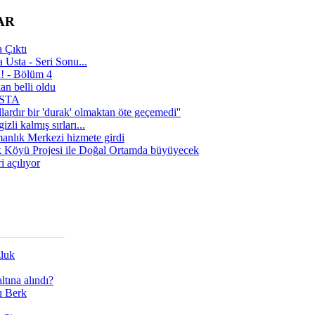
AR
 Çıktı
 Usta - Seri Sonu...
a! - Bölüm 4
n belli oldu
 USTA
lardır bir 'durak' olmaktan öte geçemedi''
zli kalmış sırları...
manlık Merkezi hizmete girdi
 Köyü Projesi ile Doğal Ortamda büyüyecek
i açılıyor
zluk
tına alındı?
ı Berk