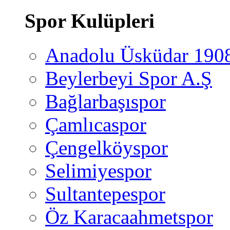
Spor Kulüpleri
Anadolu Üsküdar 190
Beylerbeyi Spor A.Ş
Bağlarbaşıspor
Çamlıcaspor
Çengelköyspor
Selimiyespor
Sultantepespor
Öz Karacaahmetspor