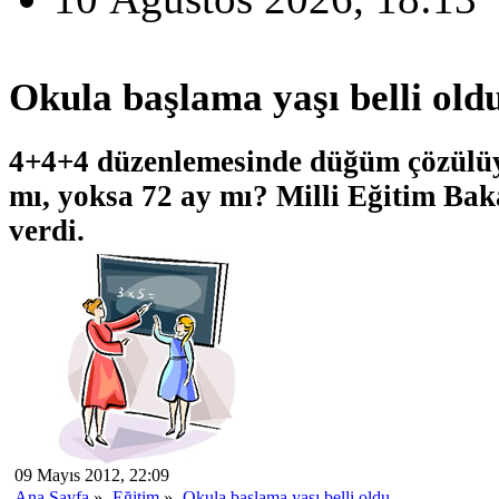
Okula başlama yaşı belli old
4+4+4 düzenlemesinde düğüm çözülüyo
mı, yoksa 72 ay mı? Milli Eğitim Bak
verdi.
09 Mayıs 2012, 22:09
Ana Sayfa
»
Eğitim
»
Okula başlama yaşı belli oldu