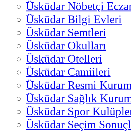
Üsküdar Nöbetçi Ecza
Üsküdar Bilgi Evleri
Üsküdar Semtleri
Üsküdar Okulları
Üsküdar Otelleri
Üsküdar Camiileri
Üsküdar Resmi Kurum
Üsküdar Sağlık Kurum
Üsküdar Spor Kulüple
Üsküdar Seçim Sonuçl