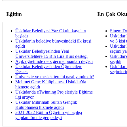
Eğitim
En Çok Oku
Üsküdar Belediyesi Yaz Okulu kayıtları
Sinem De
başladı
Üsküdar 
Üsküdar'ın belediye bünyesindeki ilk kreşi
ve 3 kişi 
açıldı
Üsküdar B
Üsküdar Belediyesi'nden Yeni
seçimi ya
Üniversitelilere 15 Bin Lira Burs desteği
Üsküdar'
Açık öğretimde ders geçme puanları değişti
seçildi
Üsküdar Belediyesi'nden Öğrencilere
Üsküdar B
Destek
seçimleri
Üniversite ve meslek tercihi nasıl yapılmalı?
Mehmet Genç Kütüphanesi Üsküdar'da
hizmete açıldı
Üsküdar'da eTwinning Projeleriyle Eğitime
ilgi artıyor
Üsküdar Mihrimah Sultan Gençlik
Kütüphanesi hizmete açıldı
2021-2022 Eğitim Öğretim yılı açılışı
yapılan törenle gerçekleşti