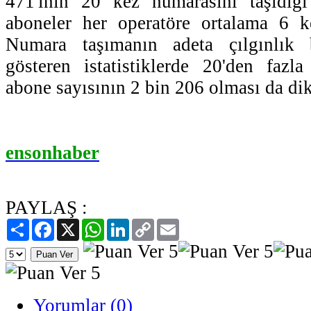
471'inin 20 kez numarasını taşıdığ
aboneler her operatöre ortalama 6 ke
Numara taşımanın adeta çılgınlık b
gösteren istatistiklerde 20'den fazl
abone sayısının 2 bin 206 olması da dik
ensonhaber
PAYLAŞ :
Paylaş
Facebook
X
WhatsApp
LinkedIn
Copy
Email
Link
Yorumlar (0)