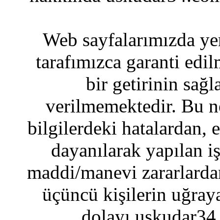
Web sayfalarımızda yer
tarafımızca garanti edil
bir getirinin sağ
verilmemektedir. Bu n
bilgilerdeki hatalardan, 
dayanılarak yapılan i
maddi/manevi zararlardan
üçüncü kişilerin uğraya
dolayı uskudar34