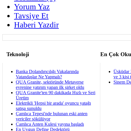
Yorum Yaz
Tavsiye Et
Haberi Yazdir
Teknoloji
En Çok Oku
Banka Dolandırıcılığı Vakalarında
Üsküdar 
Vatandaşlar Ne Yapmalı?
ve 3 kişi 
QUA Granite, sektöründe Metaverse
Sinem De
evrenine yatırım yapan ilk şirket oldu
QUA Granite'ten 90 dakikada Hızlı ve Seri
Üretim
Elektrikli 'Hepsi bir arada' oyuncu yatağı
satışa sunuldu
Çamlıca Tepesi'nde bulunan eski anten
vericiler sökülüyor
Çamlıca Anten Kulesi yayına başladı
En Uygun Define Dedektörü