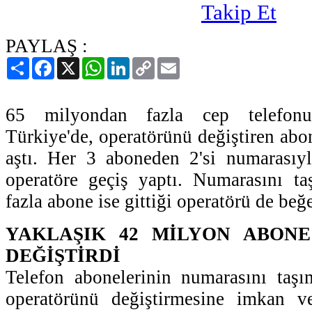
PAYLAŞ :
Paylaş
Facebook
X
WhatsApp
LinkedIn
Copy
Email
Link
65 milyondan fazla cep telefon
Türkiye'de, operatörünü değiştiren abo
aştı. Her 3 aboneden 2'si numarasıyl
operatöre geçiş yaptı. Numarasını t
fazla abone ise gittiği operatörü de be
YAKLAŞIK 42 MİLYON ABON
DEĞİŞTİRDİ
Telefon abonelerinin numarasını taşı
operatörünü değiştirmesine imkan v