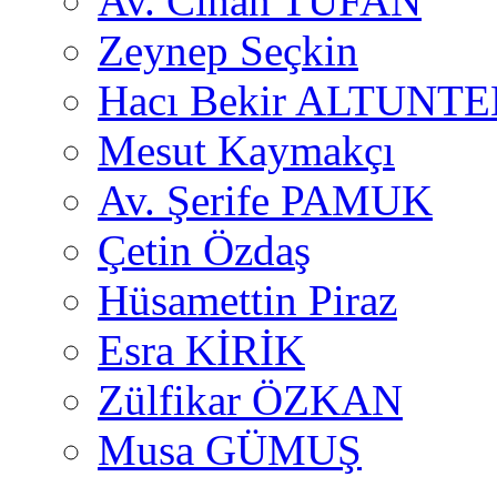
Av. Cihan TUFAN
Zeynep Seçkin
Hacı Bekir ALTUNTE
Mesut Kaymakçı
Av. Şerife PAMUK
Çetin Özdaş
Hüsamettin Piraz
Esra KİRİK
Zülfikar ÖZKAN
Musa GÜMUŞ