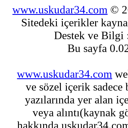
www.uskudar34.com
© 20
Sitedeki içerikler kayn
Destek ve Bilgi
Bu sayfa 0.0
www.uskudar34.com
web
ve sözel içerik sadece
yazılarında yer alan iç
veya alıntı(kaynak gö
hakkında uskudar34.com