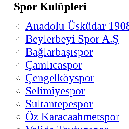
Spor Kulüpleri
Anadolu Üsküdar 190
Beylerbeyi Spor A.Ş
Bağlarbaşıspor
Çamlıcaspor
Çengelköyspor
Selimiyespor
Sultantepespor
Öz Karacaahmetspor