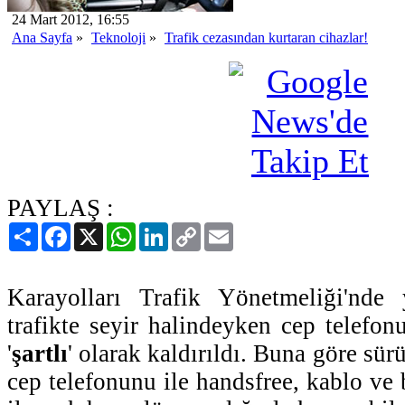
24 Mart 2012, 16:55
Ana Sayfa
»
Teknoloji
»
Trafik cezasından kurtaran cihazlar!
PAYLAŞ :
Paylaş
Facebook
X
WhatsApp
LinkedIn
Copy
Email
Link
Karayolları Trafik Yönetmeliği'nde y
trafikte seyir halindeyken cep telefo
'
şartlı
' olarak kaldırıldı. Buna göre sürü
cep telefonunu ile handsfree, kablo ve 