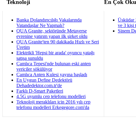
Teknoloji
En Çok Oku
Banka Dolandırıcılığı Vakalarında
Üsküdar 
Vatandaşlar Ne Yapmalı?
ve 3 kişi 
QUA Granite, sektöründe Metaverse
Sinem De
evrenine yatırım yapan ilk şirket oldu
QUA Granite'ten 90 dakikada Hızlı ve Seri
Üretim
Elektrikli 'Hepsi bir arada' oyuncu yatağı
satışa sunuldu
Çamlıca Tepesi'nde bulunan eski anten
vericiler sökülüyor
Çamlıca Anten Kulesi yayına başladı
En Uygun Define Dedektörü
Dehadedektor.com.tr'de
Farklı D-Smart Paketleri
4.5G uyumlu cep telefonu modelleri
Teknoloji meraklıları için 2016 yılı cep
telefonu modelleri Erkegegore.com'da