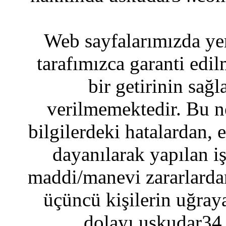
Web sayfalarımızda yer
tarafımızca garanti edil
bir getirinin sağ
verilmemektedir. Bu n
bilgilerdeki hatalardan, 
dayanılarak yapılan i
maddi/manevi zararlardan
üçüncü kişilerin uğraya
dolayı uskudar34