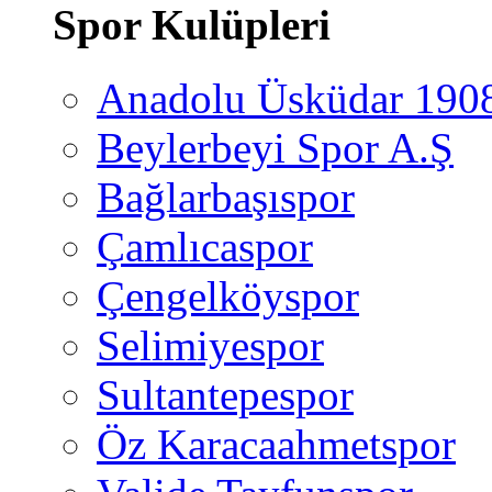
Spor Kulüpleri
Anadolu Üsküdar 190
Beylerbeyi Spor A.Ş
Bağlarbaşıspor
Çamlıcaspor
Çengelköyspor
Selimiyespor
Sultantepespor
Öz Karacaahmetspor