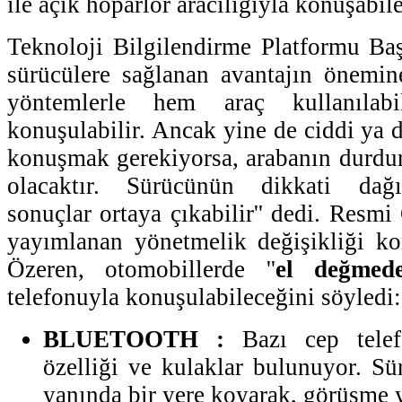
ile açık hoparlör aracılığıyla konuşabil
Teknoloji Bilgilendirme Platformu Ba
sürücülere sağlanan avantajın önemine
yöntemlerle hem araç kullanılabi
konuşulabilir. Ancak yine de ciddi ya 
konuşmak gerekiyorsa, arabanın durdu
olacaktır. Sürücünün dikkati dağıl
sonuçlar ortaya çıkabilir'' dedi. Resmi
yayımlanan yönetmelik değişikliği ko
Özeren, otomobillerde ''
el değmed
telefonuyla konuşulabileceğini söyledi:
BLUETOOTH :
Bazı cep telefo
özelliği ve kulaklar bulunuyor. Sü
yanında bir yere koyarak, görüşme y