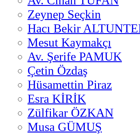
Av. Cihan TUFAN
Zeynep Seçkin
Hacı Bekir ALTUNTE
Mesut Kaymakçı
Av. Şerife PAMUK
Çetin Özdaş
Hüsamettin Piraz
Esra KİRİK
Zülfikar ÖZKAN
Musa GÜMUŞ