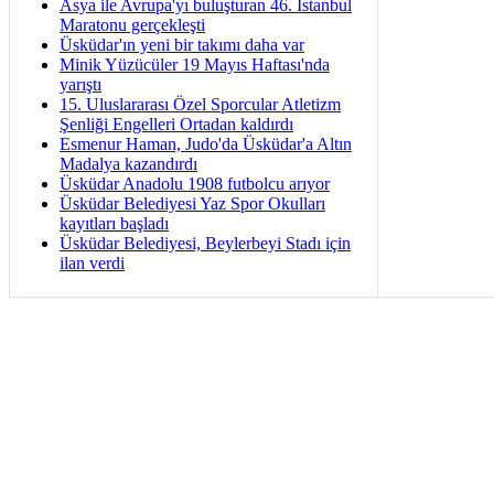
Asya ile Avrupa'yı buluşturan 46. İstanbul
Maratonu gerçekleşti
Üsküdar'ın yeni bir takımı daha var
Minik Yüzücüler 19 Mayıs Haftası'nda
yarıştı
15. Uluslararası Özel Sporcular Atletizm
Şenliği Engelleri Ortadan kaldırdı
Esmenur Haman, Judo'da Üsküdar'a Altın
Madalya kazandırdı
Üsküdar Anadolu 1908 futbolcu arıyor
Üsküdar Belediyesi Yaz Spor Okulları
kayıtları başladı
Üsküdar Belediyesi, Beylerbeyi Stadı için
ilan verdi