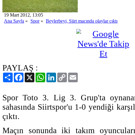
19 Mart 2012, 13:05
Ana Sayfa
»
Spor
»
Beylerbeyi, Siirt maçında olaylar çıktı
PAYLAŞ :
Paylaş
Facebook
X
WhatsApp
LinkedIn
Copy
Email
Link
Spor Toto 3. Lig 3. Grup'ta oynana
sahasında Siirtspor'u 1-0 yendiği karşı
çıktı.
Maçın sonunda iki takım oyuncular