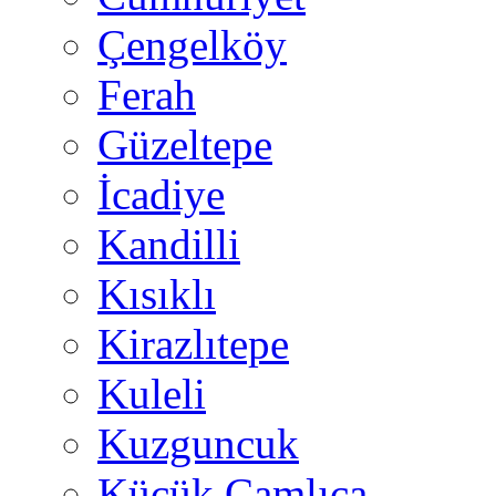
Çengelköy
Ferah
Güzeltepe
İcadiye
Kandilli
Kısıklı
Kirazlıtepe
Kuleli
Kuzguncuk
Küçük Çamlıca