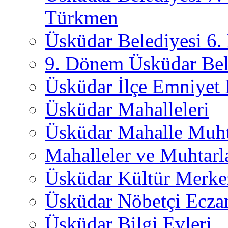
Türkmen
Üsküdar Belediyesi 6
9. Dönem Üsküdar Bel
Üsküdar İlçe Emniyet
Üsküdar Mahalleleri
Üsküdar Mahalle Muht
Mahalleler ve Muhtarl
Üsküdar Kültür Merkez
Üsküdar Nöbetçi Ecza
Üsküdar Bilgi Evleri