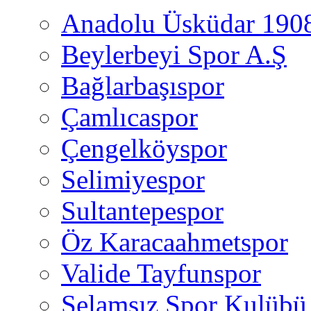
Anadolu Üsküdar 190
Beylerbeyi Spor A.Ş
Bağlarbaşıspor
Çamlıcaspor
Çengelköyspor
Selimiyespor
Sultantepespor
Öz Karacaahmetspor
Valide Tayfunspor
Selamsız Spor Kulübü