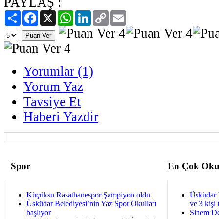
PAYLAŞ :
Paylaş
Facebook
X
WhatsApp
LinkedIn
Copy
Email
Link
Yorumlar (1)
Yorum Yaz
Tavsiye Et
Haberi Yazdir
Spor
En Çok Oku
Küçüksu Rasathanespor Şampiyon oldu
Üsküdar 
Üsküdar Belediyesi’nin Yaz Spor Okulları
ve 3 kişi 
başlıyor
Sinem De