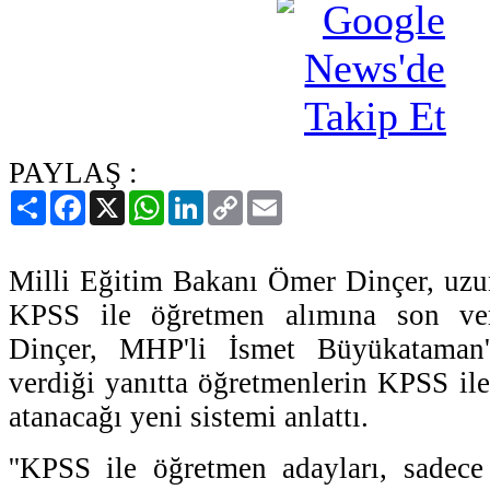
PAYLAŞ :
Paylaş
Facebook
X
WhatsApp
LinkedIn
Copy
Email
Link
Milli Eğitim Bakanı Ömer Dinçer, uzun
KPSS ile öğretmen alımına son vere
Dinçer, MHP'li İsmet Büyükataman'
verdiği yanıtta öğretmenlerin KPSS ile
atanacağı yeni sistemi anlattı.
''KPSS ile öğretmen adayları, sadece