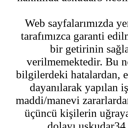
Web sayfalarımızda yer
tarafımızca garanti edil
bir getirinin sağ
verilmemektedir. Bu n
bilgilerdeki hatalardan, 
dayanılarak yapılan i
maddi/manevi zararlardan
üçüncü kişilerin uğraya
dolayı uskudar34