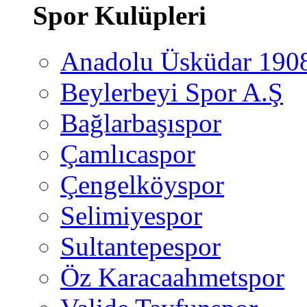
Spor Kulüpleri
Anadolu Üsküdar 190
Beylerbeyi Spor A.Ş
Bağlarbaşıspor
Çamlıcaspor
Çengelköyspor
Selimiyespor
Sultantepespor
Öz Karacaahmetspor