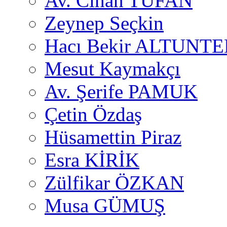
Av. Cihan TUFAN
Zeynep Seçkin
Hacı Bekir ALTUNTE
Mesut Kaymakçı
Av. Şerife PAMUK
Çetin Özdaş
Hüsamettin Piraz
Esra KİRİK
Zülfikar ÖZKAN
Musa GÜMUŞ