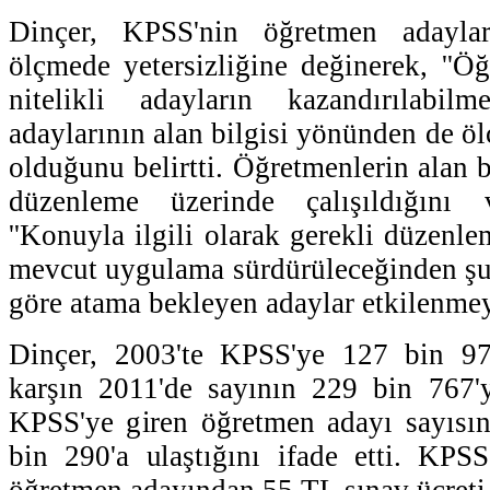
Dinçer, KPSS'nin öğretmen adayları
ölçmede yetersizliğine değinerek, ''Ö
nitelikli adayların kazandırılabil
adaylarının alan bilgisi yönünden de ölç
olduğunu belirtti. Öğretmenlerin alan b
düzenleme üzerinde çalışıldığını 
''Konuyla ilgili olarak gerekli düzenl
mevcut uygulama sürdürüleceğinden ş
göre atama bekleyen adaylar etkilenmey
Dinçer, 2003'te KPSS'ye 127 bin 97
karşın 2011'de sayının 229 bin 767'y
KPSS'ye giren öğretmen adayı sayısı
bin 290'a ulaştığını ifade etti. KPS
öğretmen adayından 55 TL sınav ücreti 