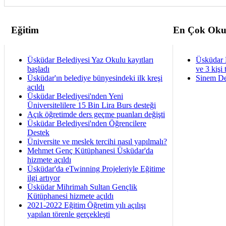
Eğitim
En Çok Oku
Üsküdar Belediyesi Yaz Okulu kayıtları
Üsküdar 
başladı
ve 3 kişi 
Üsküdar'ın belediye bünyesindeki ilk kreşi
Sinem De
açıldı
Üsküdar Belediyesi'nden Yeni
Üniversitelilere 15 Bin Lira Burs desteği
Açık öğretimde ders geçme puanları değişti
Üsküdar Belediyesi'nden Öğrencilere
Destek
Üniversite ve meslek tercihi nasıl yapılmalı?
Mehmet Genç Kütüphanesi Üsküdar'da
hizmete açıldı
Üsküdar'da eTwinning Projeleriyle Eğitime
ilgi artıyor
Üsküdar Mihrimah Sultan Gençlik
Kütüphanesi hizmete açıldı
2021-2022 Eğitim Öğretim yılı açılışı
yapılan törenle gerçekleşti